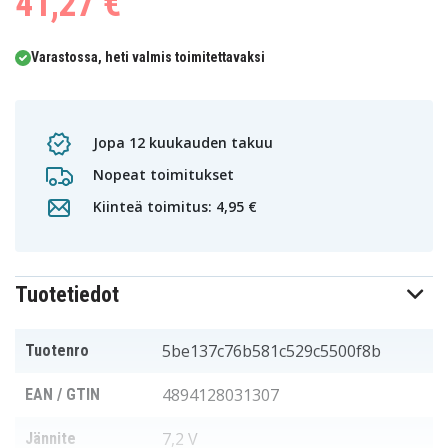
41,27 €
0
1
Varastossa, heti valmis toimitettavaksi
Jopa 12 kuukauden takuu
Nopeat toimitukset
Kiinteä toimitus: 4,95 €
Tuotetiedot
5be137c76b581c529c5500f8b
Tuotenro
4894128031307
EAN / GTIN
7,2 V
Jännite