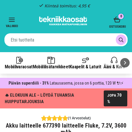
Kiinteä toimitus: 4,95 €
Item
0
3
of
VALIKKO
OSTOSKORI
3
Mobiilivaraosat
Mobiililisätarvikkeet
Kaapelit & Laturit
Ääni & Kuva
P
Päivän superdiili - 31%
Latausasema, jossa on 6 porttia, 120 W 🔌⚡
🔥 ELOKUUN ALE – LÖYDÄ TUHANSIA
70
JOPA
HUIPPUTARJOUKSIA
%
(1 Arvostelut)
Akku laitteelle 677390 laitteelle Fluke, 7.2V, 3600