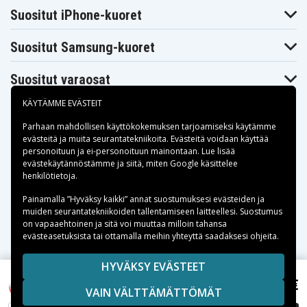
Suositut iPhone-kuoret
Suositut Samsung-kuoret
Suositut varaosat
KÄYTÄMME EVÄSTEIT
Parhaan mahdollisen käyttökokemuksen tarjoamiseksi käytämme
evästeitä
ja muita seurantatekniikoita. Evästeitä voidaan käyttää
personoituun ja ei-personoituun mainontaan. Lue lisää
Maksuvaihtoehdot
evästekäytännöstämme ja siitä, miten
Google käsittelee
henkilötietoja
.
Toimitusvaihtoehdot
Painamalla ”Hyväksy kaikki” annat suostumuksesi evästeiden ja
muiden seurantatekniikoiden tallentamiseen laitteellesi. Suostumus
on vapaaehtoinen ja sitä voi muuttaa milloin tahansa
evästeasetuksista tai ottamalla meihin yhteyttä saadaksesi ohjeita.
Copyright © 2026, Spares Nordic AB
HYVÄKSY EVÄSTEET
SIVULLA MAINITUT TAVARAMERKIT OVAT OMISTAJIENSA
41,27 €
677390 laitteelle Fluke, 7.2V, 3600 mAh
VAIN VÄLTTÄMÄTTÖMÄT
OMAISUUTTA.