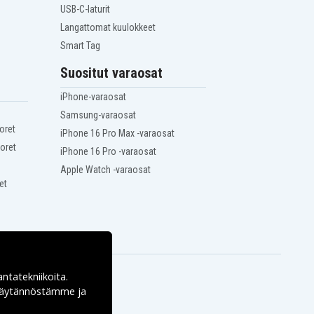
USB-C-laturit
Langattomat kuulokkeet
Smart Tag
Suositut varaosat
iPhone-varaosat
Samsung-varaosat
oret
iPhone 16 Pro Max -varaosat
oret
iPhone 16 Pro -varaosat
Apple Watch -varaosat
et
antatekniikoita.
ekäytännöstämme ja