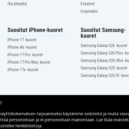
Ota yhteyttä
Evästeet
Dyson DC59 Animal V6
Inspiraatio
Dyson DC62 Animal
Dyson SV03
Dyson SV05
Suositut iPhone-kuoret
Suositut Samsung-
Dyson SV06 Fluffy
kuoret
+
Dyson SV09
iPhone 17 -kuoret
Dyson V6 Absolute
Samsung Galaxy S26 -kuoret
iPhone Air -kuoret
Dyson V6 Baby+Child
Dyson V6 Fluffy
Samsung Galaxy S26 Plus -ku
iPhone 17 Pro -kuoret
Dyson V6 Mattress
Samsung Galaxy S26 Ultra -ku
iPhone 17 Pro Max -kuoret
Dyson V6 Motorhead
Samsung Galaxy S25 -kuoret
iPhone 17e -kuoret
Extra
Samsung Galaxy S25 FE -kuor
Dyson V6 Top Dog
Dyson V6 total clean
IT
 käyttökokemuksen tarjoamiseksi käytämme
evästeitä
ja muita seur
Toimitusvaihtoehdot
yttää personoituun ja ei-personoituun mainontaan. Lue lisää eväst
ittelee henkilötietoja
.