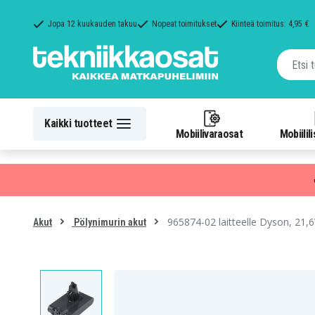
Jopa 12 kuukauden takuu
Nopeat toimitukset
Kiinteä toimitus: 4,95 €
Kaikki tuotteet
Mobiilivaraosat
Mobiilil
965874-02 laitteelle Dyson, 21
Akut
Pölynimurin akut