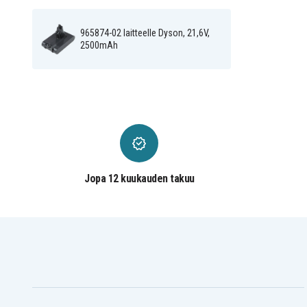
d2c006e0edae38b472fa2
Tuotenro
965874-02 laitteelle Dyson, 21,6V,
4894128114116
EAN / GTIN
2500mAh
21,6 V
Jännite
Dyson
Sopii merkkiin
128,50 x 76,20 x 91,74 m
Mitat
2500 mAh
Kapasiteetti
Jopa 12 kuukauden takuu
Akku korvaa:
205794-01/04
209472-01
965874-02
965874-03
967810-03
967810-13
967810-23