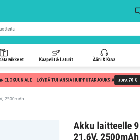
isätarvikkeet
Kaapelit & Laturit
Ääni & Kuva
🔥 ELOKUUN ALE – LÖYDÄ TUHANSIA HUIPPUTARJOUKSIA
70 %
JOPA
,6V, 2500mAh
Akku laitteelle 
21,6V, 2500mAh