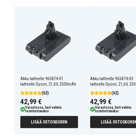
DC58
DC62 Animal
DC74 Animal
Absolute
V 6 Animalpro
V6 total clean
V6 Up Top
V6 Absolute
V6 Handstaubsauger
DC72
V6 Animal
Akku laitteelle 965874-01
Akku laitteelle 965874-03
laitteelle Dyson, 21,6V, 2500mAh
laitteelle Dyson, 21,6V, 2
V6 Motorhead Extra
V6 Motorhead Pro Exclusive
(62)
(62)
V6 Motorhead Exclusive
42,99 €
42,99 €
V6 Slim
Varastossa, heti valmis
Varastossa, heti valmis
toimitettavaksi
toimitettavaksi
SV03
SV03 Animal Pro
LISÄÄ OSTOSKORIIN
LISÄÄ OSTOSKORII
SV04