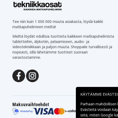
Akku on yhteensopiva seuraavien mallien kanssa:
Dyson Absolute
Dyson DC58
Dyson DC61
Dyson DC62
Dyson DC72
Dyson DC74 Animal
Tee niin kuin 1 000 000 muuta asiakasta, löydä kaikki
Dyson SV03 Animal Pro
Dyson SV04
matkapuhelimeen meiltä!
Dyson SV05 Absolute
Dyson SV06
Dyson SV07
Dyson SV07 Animal Pro
Meiltä löydät edullisia tuotteita kaikkeen matkapuhelimista
Dyson SV09 Total Clean
Dyson V 6 Animalpro
tabletteihin, älykotiin, pelaamiseen, audio- ja
Dyson V6 Animal
Dyson V6 Animalpro
videotekniikkaan ja paljon muuta. Shoppaile turvallisesti ja
Dyson V6 Car+Boat
Dyson V6 Cord-free
nopeasti, sillä lähetämme tuotteet suoraan
Dyson V6
Dyson V6 HEPA
varastostamme.
Handstaubsauger
Dyson V6 Motorhead
Dyson V6 Motorhead
Exclusive
Dyson V6 Motorhead Pro
Dyson V6 Slim
Exclusive
Dyson V6 Trigger
Dyson V6 Up Top
KÄYTÄMME EVÄSTE
Parhaan mahdollisen
Maksuvaihtoehdot
Evästeitä voidaan kä
siitä, miten
Google käs