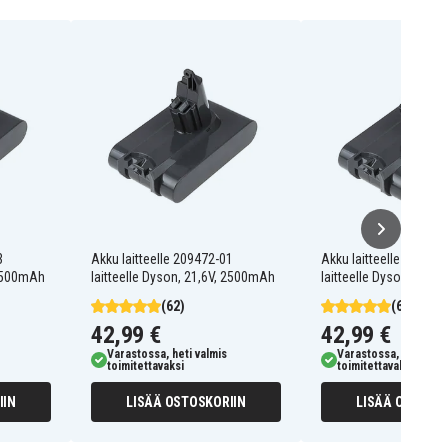
3
Akku laitteelle 209472-01
Akku laitteelle 967810
 2500mAh
laitteelle Dyson, 21,6V, 2500mAh
laitteelle Dyson, 21,6
(62)
(62)
42,99 €
42,99 €
Varastossa, heti valmis
Varastossa, heti valm
toimitettavaksi
toimitettavaksi
IIN
LISÄÄ OSTOSKORIIN
LISÄÄ OSTOSKO