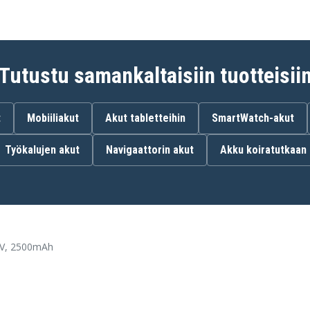
Tutustu samankaltaisiin tuotteisii
t
Mobiiliakut
Akut tabletteihin
SmartWatch-akut
Työkalujen akut
Navigaattorin akut
Akku koiratutkaan
,6V, 2500mAh