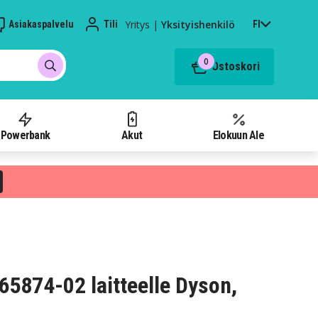
Yritys
|
Yksityishenkilö
Asiakaspalvelu
Tili
FI
0
Ostoskori
Powerbank
Akut
Elokuun Ale
965874-02 laitteelle Dyson,