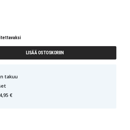
itettavaksi
LISÄÄ OSTOSKORIIN
n takuu
set
4,95 €