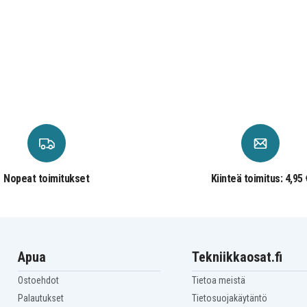
930c
m
Nopeat toimitukset
Kiinteä toimitus: 4,95 
965874-01
967810-02
967810-21
Apua
Tekniikkaosat.fi
Ostoehdot
Tietoa meistä
Palautukset
Tietosuojakäytäntö