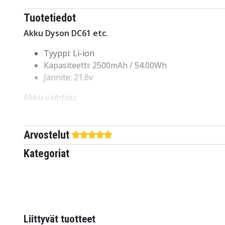
Tuotetiedot
Akku Dyson DC61 etc.
Tyyppi:
Li-ion
Kapasiteetti:
2500mAh / 54.00Wh
Jännite:
21.6v
Akku vaihtuu
:
Dyson
Arvostelut
965874-02
205794-01/04
Kategoriat
Sopii
:
Dyson
DC61
Liittyvät tuotteet
DC62