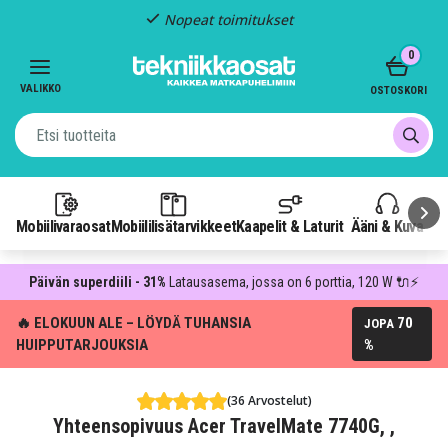
Nopeat toimitukset
Item
0
2
of
VALIKKO
OSTOSKORI
3
Mobiilivaraosat
Mobiililisätarvikkeet
Kaapelit & Laturit
Ääni & Kuva
P
Päivän superdiili - 31%
Latausasema, jossa on 6 porttia, 120 W 🔌⚡
🔥 ELOKUUN ALE – LÖYDÄ TUHANSIA
70
JOPA
HUIPPUTARJOUKSIA
%
(36 Arvostelut)
Yhteensopivuus Acer TravelMate 7740G, ,