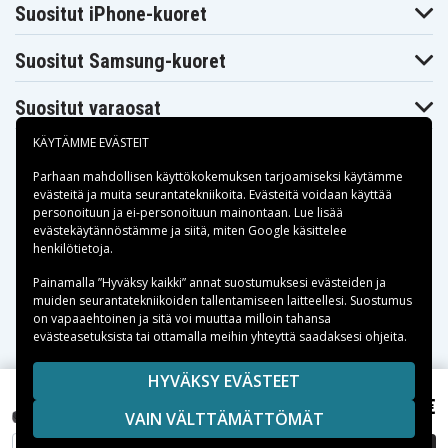
5336-
5336-
901G25Mnkk
Suositut iPhone-kuoret
901G25Mnrr
901G32Mncc
Acer Aspire
Acer Aspire
Acer Aspire 5336-
5336-
5336-
901G32Mnkk
Suositut Samsung-kuoret
901G32Mnrr
902G16Micc
Acer Aspire
Acer Aspire
Acer Aspire 5336-
5336-
5336-
902G16Mncc
Suositut varaosat
902G16Mnkk
902G25Mncc
Acer Aspire
Acer Aspire
Acer Aspire 5336-
5336-
5336-
KÄYTÄMME EVÄSTEIT
902G25Mnkk
902G25Mnrr
902G32Mnrr
Acer Aspire
Acer Aspire
Parhaan mahdollisen käyttökokemuksen tarjoamiseksi käytämme
Acer Aspire 5336-
5336-
5336-
evästeitä
ja muita seurantatekniikoita. Evästeitä voidaan käyttää
902G50Mnrr
903G25Mnkk
903G32Mnkk
personoituun ja ei-personoituun mainontaan. Lue lisää
Acer Aspire
Acer Aspire
Maksuvaihtoehdot
Acer Aspire 5336-
evästekäytännöstämme ja siitä, miten
Google käsittelee
5336-
5336-
T352G25Mikk
henkilötietoja
.
T352G25Mncc
T352G25Mnkk
Acer Aspire
Acer Aspire
Acer Aspire 5336-
Toimitusvaihtoehdot
Painamalla ”Hyväksy kaikki” annat suostumuksesi evästeiden ja
5336-
5336-
T352G25Mnrr
T353G16Mnrr
T353G25Mnkk
muiden seurantatekniikoiden tallentamiseen laitteellesi. Suostumus
Acer Aspire
Acer Aspire
on vapaaehtoinen ja sitä voi muuttaa milloin tahansa
Acer Aspire 5336-
5336-
5336-
evästeasetuksista tai ottamalla meihin yhteyttä saadaksesi ohjeita.
T353G32Mncc
T353G32Mnkk
T353G50Mnkk
Acer Aspire
Acer Aspire
Acer Aspire 5336-
5336-
5336-
Copyright © 2026, Spares Nordic AB
HYVÄKSY EVÄSTEET
T354G25Mnrr
T354G32Mncc
T354G32Mnkk
SIVULLA MAINITUT TAVARAMERKIT OVAT OMISTAJIENSA
55,35 €
Acer TravelMate 7740G, ,
Acer Aspire
VAIN VÄLTTÄMÄTTÖMÄT
Acer Aspire 5336-
Acer Aspire
OMAISUUTTA.
5336-
T354G32Mnrr
5342
T354G50Mnkk