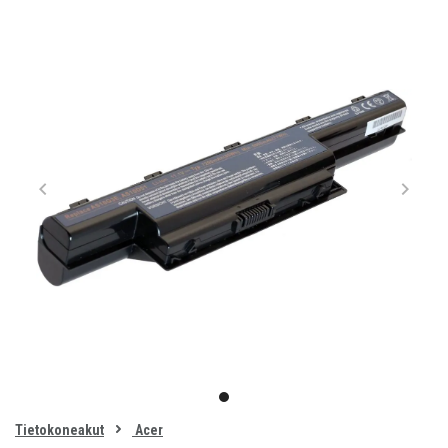
Item
1
item
of
0
Tietokoneakut
Acer
1