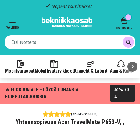
Nopeat toimitukset
Item
0
2
of
VALIKKO
OSTOSKORI
3
Mobiilivaraosat
Mobiililisätarvikkeet
Kaapelit & Laturit
Ääni & Kuva
P
🔥 ELOKUUN ALE – LÖYDÄ TUHANSIA
70
JOPA
HUIPPUTARJOUKSIA
%
(36 Arvostelut)
Yhteensopivuus Acer TravelMate P653-V, ,