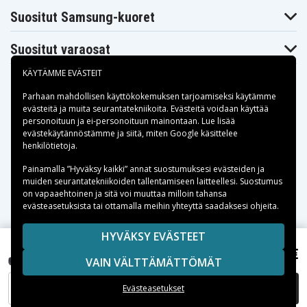
Acer Aspire 5336-
5336-
5336-
901G32Mnkk
Suositut Samsung-kuoret
901G32Mnrr
902G16Micc
Acer Aspire
Acer Aspire
Acer Aspire 5336-
5336-
5336-
902G16Mncc
Suositut varaosat
902G16Mnkk
902G25Mncc
Acer Aspire
Acer Aspire
Acer Aspire 5336-
5336-
5336-
KÄYTÄMME EVÄSTEIT
902G25Mnkk
902G25Mnrr
902G32Mnrr
Acer Aspire
Acer Aspire
Parhaan mahdollisen käyttökokemuksen tarjoamiseksi käytämme
Acer Aspire 5336-
5336-
5336-
evästeitä
ja muita seurantatekniikoita. Evästeitä voidaan käyttää
902G50Mnrr
903G25Mnkk
903G32Mnkk
personoituun ja ei-personoituun mainontaan. Lue lisää
Acer Aspire
Acer Aspire
Maksuvaihtoehdot
Acer Aspire 5336-
evästekäytännöstämme ja siitä, miten
Google käsittelee
5336-
5336-
T352G25Mikk
henkilötietoja
.
T352G25Mncc
T352G25Mnkk
Acer Aspire
Acer Aspire
Acer Aspire 5336-
Toimitusvaihtoehdot
Painamalla ”Hyväksy kaikki” annat suostumuksesi evästeiden ja
5336-
5336-
T352G25Mnrr
T353G16Mnrr
T353G25Mnkk
muiden seurantatekniikoiden tallentamiseen laitteellesi. Suostumus
Acer Aspire
Acer Aspire
on vapaaehtoinen ja sitä voi muuttaa milloin tahansa
Acer Aspire 5336-
5336-
5336-
evästeasetuksista tai ottamalla meihin yhteyttä saadaksesi ohjeita.
T353G32Mncc
T353G32Mnkk
T353G50Mnkk
Acer Aspire
Acer Aspire
Acer Aspire 5336-
5336-
5336-
Copyright © 2026, Spares Nordic AB
HYVÄKSY EVÄSTEET
T354G25Mnrr
T354G32Mncc
T354G32Mnkk
SIVULLA MAINITUT TAVARAMERKIT OVAT OMISTAJIENSA
55,35 €
Acer TravelMate P653-V, ,
Acer Aspire
VAIN VÄLTTÄMÄTTÖMÄT
Acer Aspire 5336-
Acer Aspire
OMAISUUTTA.
5336-
T354G32Mnrr
5342
T354G50Mnkk
LISÄÄ OSTOSKORIIN
Evästeasetukset
Acer Aspire
Acer Aspire
Acer Aspire 5349
5349-
5349-