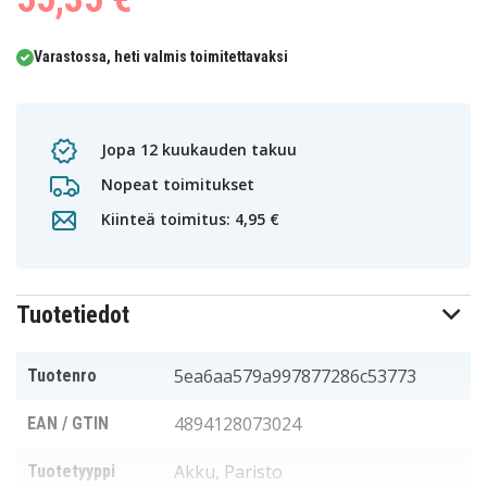
Varastossa, heti valmis toimitettavaksi
Jopa 12 kuukauden takuu
Nopeat toimitukset
Kiinteä toimitus: 4,95 €
Tuotetiedot
5ea6aa579a997877286c53773
Tuotenro
4894128073024
EAN / GTIN
Akku, Paristo
Tuotetyyppi