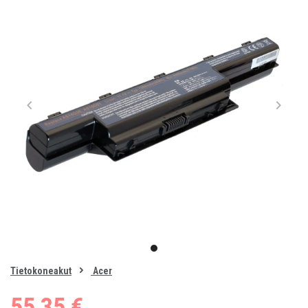
Item
1
item
of
0
Tietokoneakut
Acer
1
55,35 €