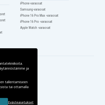
iPhone-varaosat
Samsung-varaosat
oret
iPhone 16 Pro Max -varaosat
oret
iPhone 16 Pro -varaosat
Apple Watch -varaosat
et
antatekniikoita.
ekäytännöstämme ja
den tallentamiseen
sista tai ottamalla
Evästeasetukset