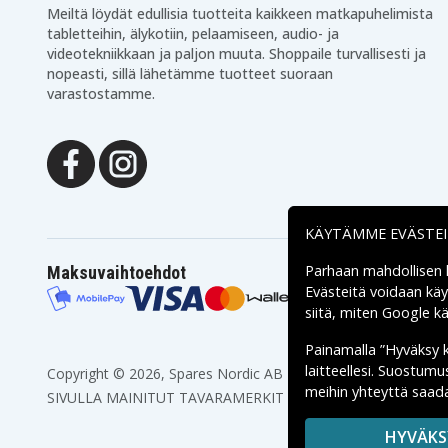
Meiltä löydät edullisia tuotteita kaikkeen matkapuhelimista
tabletteihin, älykotiin, pelaamiseen, audio- ja
videotekniikkaan ja paljon muuta. Shoppaile turvallisesti ja
nopeasti, sillä lähetämme tuotteet suoraan
varastostamme.
KÄYTÄMME EVÄSTE
Parhaan mahdollisen
Maksuvaihtoehdot
Evästeitä voidaan kä
siitä, miten
Google käs
Painamalla ”Hyväksy 
laitteellesi. Suostum
Copyright © 2026, Spares Nordic AB
meihin yhteyttä saada
SIVULLA MAINITUT TAVARAMERKIT OVAT OMISTAJIENSA O
HYVÄKS