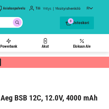
Yritys
|
Yksityishenkilö
Asiakaspalvelu
Tili
FI
0
Ostoskori
Powerbank
Akut
Elokuun Ale
 Aeg BSB 12C, 12.0V, 4000 mAh