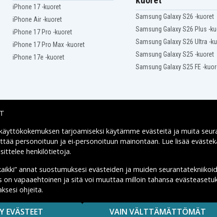
kuoret
iPhone 17 -kuoret
Samsung Galaxy S26 -kuoret
iPhone Air -kuoret
Samsung Galaxy S26 Plus -ku
iPhone 17 Pro -kuoret
Samsung Galaxy S26 Ultra -ku
iPhone 17 Pro Max -kuoret
Samsung Galaxy S25 -kuoret
iPhone 17e -kuoret
Samsung Galaxy S25 FE -kuor
IT
 käyttökokemuksen tarjoamiseksi käytämme
evästeitä
ja muita seur
Toimitusvaihtoehdot
yttää personoituun ja ei-personoituun mainontaan. Lue lisää eväst
ittelee henkilötietoja
.
kaikki” annat suostumuksesi evästeiden ja muiden seurantatekniikoi
us on vapaaehtoinen ja sitä voi muuttaa milloin tahansa evästeasetuk
ksesi ohjeita.
MAISUUTTA.
Y EVÄSTEET
VAIN VÄLTTÄMÄTTÖMÄT