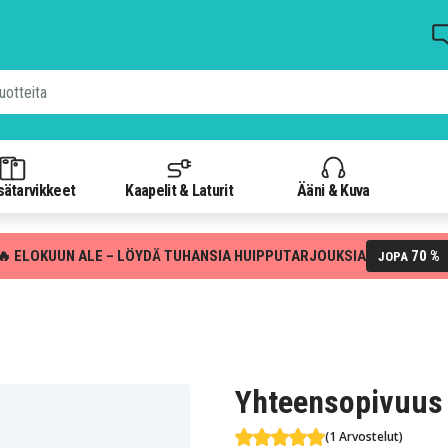
isätarvikkeet
Kaapelit & Laturit
Ääni & Kuva
🔥 ELOKUUN ALE – LÖYDÄ TUHANSIA HUIPPUTARJOUKSIA
70 %
JOPA
Yhteensopivuus
(1 Arvostelut)