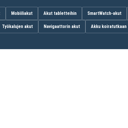
L1230
R86048
t
Mobiiliakut
Akut tabletteihin
SmartWatch-akut
Työkalujen akut
Navigaattorin akut
Akku koiratutkaan
Aeg BLL12C
Aeg BS12C2
Aeg BSS12C
Aeg BWS12
Ridgid AC82059
Ridgid R82007
Ridgid R82049
Ridgid R8223400