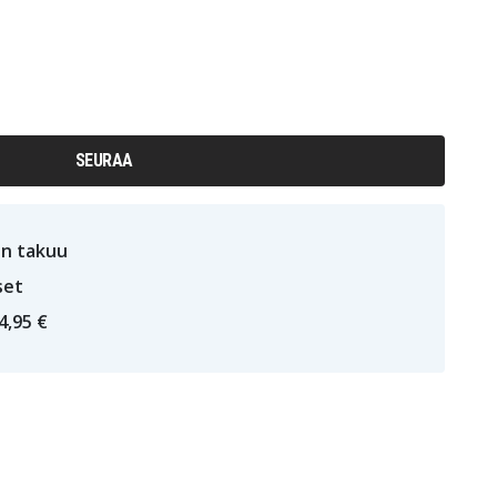
SEURAA
n takuu
set
4,95 €