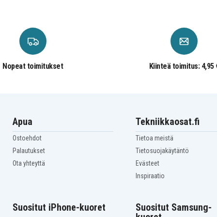
Nopeat toimitukset
Kiinteä toimitus: 4,95 
Apua
Tekniikkaosat.fi
Ostoehdot
Tietoa meistä
Palautukset
Tietosuojakäytäntö
Ota yhteyttä
Evästeet
Inspiraatio
Suositut iPhone-kuoret
Suositut Samsung-