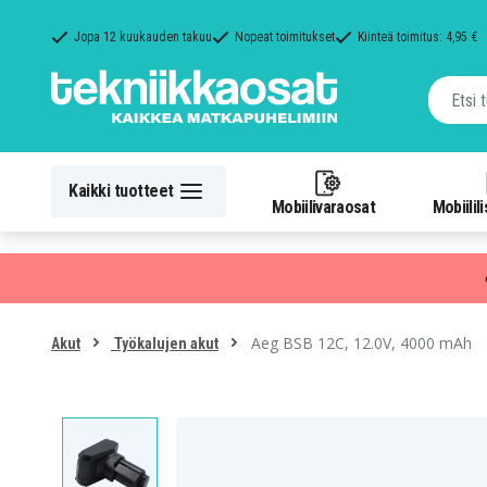
Jopa 12 kuukauden takuu
Nopeat toimitukset
Kiinteä toimitus: 4,95 €
Kaikki tuotteet
Mobiilivaraosat
Mobiilil
Aeg BSB 12C, 12.0V, 4000 mAh
Akut
Työkalujen akut