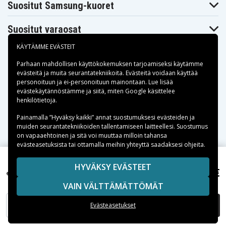
BEA2401
DBR-800A
DBR-800D
Suositut Samsung-kuoret
EBA2309
EBP-80
EBP-90
FREESTYL2BA
MT1000
RTR001F01
Suositut varaosat
SL260
SL260 LTE
KÄYTÄMME EVÄSTEIT
Parhaan mahdollisen käyttökokemuksen tarjoamiseksi käytämme
Akku on yhteensopiva seuraavien mallien kanssa:
evästeitä
ja muita seurantatekniikoita. Evästeitä voidaan käyttää
personoituun ja ei-personoituun mainontaan. Lue lisää
Agfeo DECT 60
Alcatel
Agfeo DECT 60
Maksuvaihtoehdot
IP
3BN67330AA
evästekäytännöstämme ja siitä, miten
Google käsittelee
Alcatel 8232
Alcatel 8232S
henkilötietoja
.
Alcatel 8232
DECT
DECT
Toimitusvaihtoehdot
Alcatel 8234
Alcatel 8242
Alcatel 8244
Painamalla ”Hyväksy kaikki” annat suostumuksesi evästeiden ja
DECT
DECT
DECT
muiden seurantatekniikoiden tallentamiseen laitteellesi. Suostumus
Alcatel 8254
Alcatel 8262
Alcatel DECT
on vapaaehtoinen ja sitä voi muuttaa milloin tahansa
DECT
DECT
8232
evästeasetuksista tai ottamalla meihin yhteyttä saadaksesi ohjeita.
Alcatel DECT
Alcatel DECT
Alcatel DECT
8232S
8242
8262
Copyright © 2026, Spares Nordic AB
HYVÄKSY EVÄSTEET
Alinco DJ-
Alinco DJ-CH20
Alinco DJ-CH201
8,99 €
CH201B
Alinco DJ-CH27, 3,7V, 1200mAh
SIVULLA MAINITUT TAVARAMERKIT OVAT OMISTAJIENSA
Alinco DJ-
Alinco DJ-
VAIN VÄLTTÄMÄTTÖMÄT
OMAISUUTTA.
Alinco DJ-CH202
CH201S
CH202L
Alinco DJ-
Alinco DJ-
Alinco DJ-CH20B
LISÄÄ OSTOSKORIIN
Evästeasetukset
CH202M
CH202S
Alinco DJ-CH20S
Alinco DJ-CH27
Alinco DJ-CH271
Alinco DJ-
Alinco DJ-