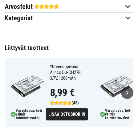
51015404
Arvostelut
Nortel
Kategoriat
690104
Alcatel
10000058, RTR001F01, 3BN67332AA
Liittyvät tuotteet
Funktel
A051
Yhteensopivuus
Alinco DJ-CH27B,
Uniden
3,7V, 1200mAh
1000060
8,99 €
RTX
10000058
(48)
Varastossa, heti
Varastossa, heti
Doro
LISÄÄ OSTOSKORIIN
valmis
valmis
toimitettavaksi
toimitettavaksi
DBR-800D, DBR-800A
EnGenius