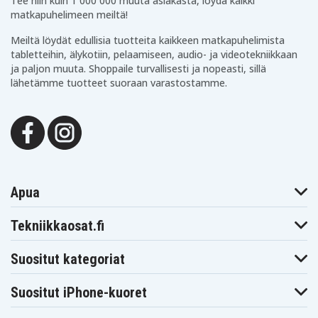
Tee niin kuin 1 000 000 muuta asiakasta, löydä kaikki
4027, 4070, NTTQ81EAE6, NTTQ82EAE6
matkapuhelimeen meiltä!
Meiltä löydät edullisia tuotteita kaikkeen matkapuhelimista
23e1c0554c25c3466296a1a3b
Tuotenro
tabletteihin, älykotiin, pelaamiseen, audio- ja videotekniikkaan
ja paljon muuta. Shoppaile turvallisesti ja nopeasti, sillä
4894128081203
EAN / GTIN
lähetämme tuotteet suoraan varastostamme.
Akku, Paristo
Tuotetyyppi
3,7 V
Jännite
Doro
Sopii merkkiin
Apua
53,00 x 33,90 x 5,70 mm
Mitat
Tekniikkaosat.fi
1200 mAh
Kapasiteetti
Suositut kategoriat
Akku korvaa:
Suositut iPhone-kuoret
10000058
1000060
3BN67332AA
51015404
690104
A051