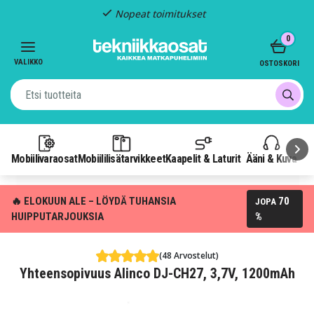
Nopeat toimitukset
Item
0
2
of
VALIKKO
OSTOSKORI
3
Mobiilivaraosat
Mobiililisätarvikkeet
Kaapelit & Laturit
Ääni & Kuva
P
🔥 ELOKUUN ALE – LÖYDÄ TUHANSIA
70
JOPA
HUIPPUTARJOUKSIA
%
(48 Arvostelut)
Yhteensopivuus Alinco DJ-CH27, 3,7V, 1200mAh