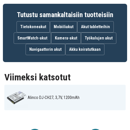
FREESTYL2BA
Tutustu samankaltaisiin tuotteisiin
Yhteensopivuus
:
Doro
Tietokoneakut
Mobiiliakut
Akut tabletteihin
2414, 2415, DFC-0150, 2424, Domo
SmartWatch-akut
Kamera-akut
Työkalujen akut
EnGenius
Navigaattorin akut
Akku koiratutkaan
Freesty l2, EP-802
NEC
G266, G566, G355, G955, GX266, GX566
Viimeksi katsotut
Mitel
5610
Alinco DJ-CH27, 3,7V, 1200mAh
Jacob Jensen
T80 DECT, T10 DECT
Alcatel
DECT 8262, DECT 8232, DECT 8242, 8242 DECT, 8232