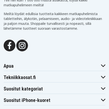
Tee niin kuin 1 000 000 muuta asiakasta, löydä kaikki
matkapuhelimeen meiltä!
Meiltä löydät edullisia tuotteita kaikkeen matkapuhelimista
tabletteihin, älykotiin, pelaamiseen, audio- ja videotekniikkaan
ja paljon muuta. Shoppaile turvallisesti ja nopeasti, sillä
lähetämme tuotteet suoraan varastostamme.
Apua
Tekniikkaosat.fi
Suositut kategoriat
Suositut iPhone-kuoret