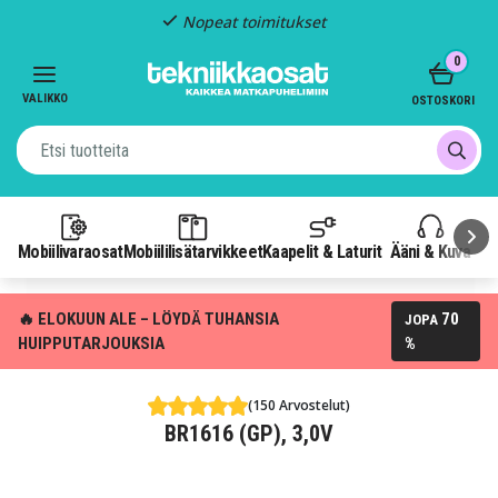
Kiinteä toimitus: 4,95 €
Item
0
3
of
VALIKKO
OSTOSKORI
3
Mobiilivaraosat
Mobiililisätarvikkeet
Kaapelit & Laturit
Ääni & Kuva
P
🔥 ELOKUUN ALE – LÖYDÄ TUHANSIA
70
JOPA
HUIPPUTARJOUKSIA
%
(150 Arvostelut)
BR1616 (GP), 3,0V