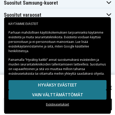
Suositut Samsung-kuoret
Suositut varaosat
KÄYTÄMME EVÄSTEIT
Parhaan mahdollisen käyttökokemuksen tarjoamiseksi käytämme
evästeitä
ja muita seurantatekniikoita. Evästeitä voidaan käyttää
personoituun ja ei-personoituun mainontaan. Lue lisää
Maksuvaihtoehdot
evästekäytännöstämme ja siitä, miten
Google käsittelee
henkilötietoja
.
Toimitusvaihtoehdot
Painamalla ”Hyväksy kaikki” annat suostumuksesi evästeiden ja
muiden seurantatekniikoiden tallentamiseen laitteellesi. Suostumus
on vapaaehtoinen ja sitä voi muuttaa milloin tahansa
evästeasetuksista tai ottamalla meihin yhteyttä saadaksesi ohjeita.
Copyright © 2026, Spares Nordic AB
HYVÄKSY EVÄSTEET
4,50 €
BR1616 (GP), 3,0V
SIVULLA MAINITUT TAVARAMERKIT OVAT OMISTAJIENSA
VAIN VÄLTTÄMÄTTÖMÄT
OMAISUUTTA.
LISÄÄ OSTOSKORIIN
Evästeasetukset