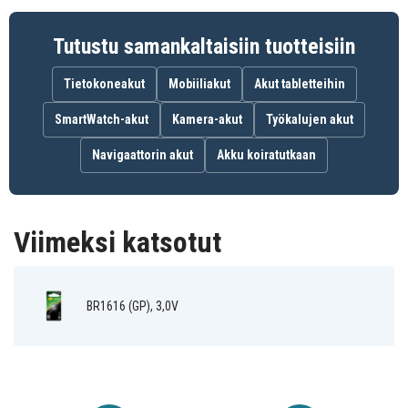
ECR1616 (GP)
KCR1616 (GP)
KECR1616 (GP)
KL1616 (GP)
L11 (GP)
L28 (GP)
Tutustu samankaltaisiin tuotteisiin
LM1616 (GP)
YA (GP)
Tietokoneakut
Mobiiliakut
Akut tabletteihin
SmartWatch-akut
Kamera-akut
Työkalujen akut
Navigaattorin akut
Akku koiratutkaan
Viimeksi katsotut
BR1616 (GP), 3,0V