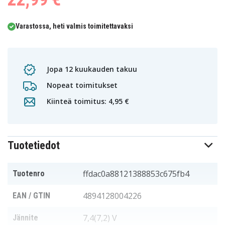
Varastossa, heti valmis toimitettavaksi
Jopa 12 kuukauden takuu
Nopeat toimitukset
Kiinteä toimitus: 4,95 €
Tuotetiedot
ffdac0a88121388853c675fb4
Tuotenro
4894128004226
EAN / GTIN
7,4(7,2) V
Jännite