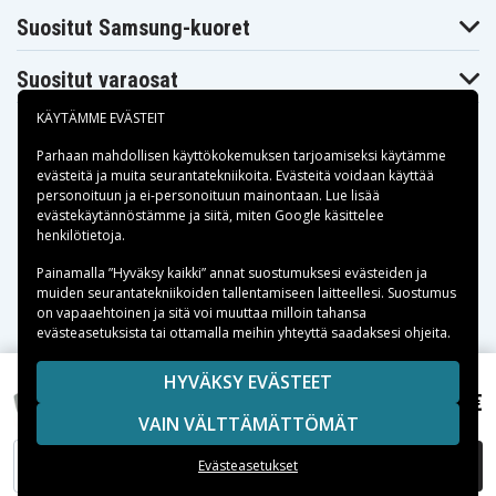
Suositut Samsung-kuoret
Suositut varaosat
KÄYTÄMME EVÄSTEIT
Parhaan mahdollisen käyttökokemuksen tarjoamiseksi käytämme
evästeitä
ja muita seurantatekniikoita. Evästeitä voidaan käyttää
personoituun ja ei-personoituun mainontaan. Lue lisää
Maksuvaihtoehdot
evästekäytännöstämme ja siitä, miten
Google käsittelee
henkilötietoja
.
Toimitusvaihtoehdot
Painamalla ”Hyväksy kaikki” annat suostumuksesi evästeiden ja
muiden seurantatekniikoiden tallentamiseen laitteellesi. Suostumus
on vapaaehtoinen ja sitä voi muuttaa milloin tahansa
evästeasetuksista tai ottamalla meihin yhteyttä saadaksesi ohjeita.
Copyright © 2026, Spares Nordic AB
HYVÄKSY EVÄSTEET
22,99 €
SIVULLA MAINITUT TAVARAMERKIT OVAT OMISTAJIENSA
Canon MVX200, 7,4(7,2)V, 2000mAh
VAIN VÄLTTÄMÄTTÖMÄT
OMAISUUTTA.
LISÄÄ OSTOSKORIIN
Evästeasetukset