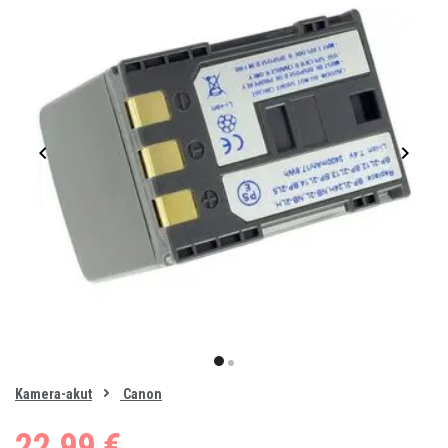
Item
1
item
item
of
0
Kamera-akut
Canon
1
2
22,99 €