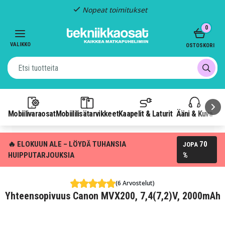
Nopeat toimitukset
Item
0
2
of
VALIKKO
OSTOSKORI
3
Mobiilivaraosat
Mobiililisätarvikkeet
Kaapelit & Laturit
Ääni & Kuva
P
🔥 ELOKUUN ALE – LÖYDÄ TUHANSIA
70
JOPA
HUIPPUTARJOUKSIA
%
(6 Arvostelut)
Yhteensopivuus Canon MVX200, 7,4(7,2)V, 2000mAh