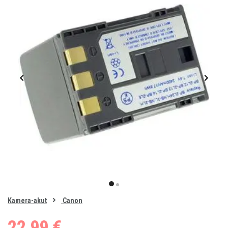
Item
1
item
item
of
0
Kamera-akut
Canon
1
2
22,99 €