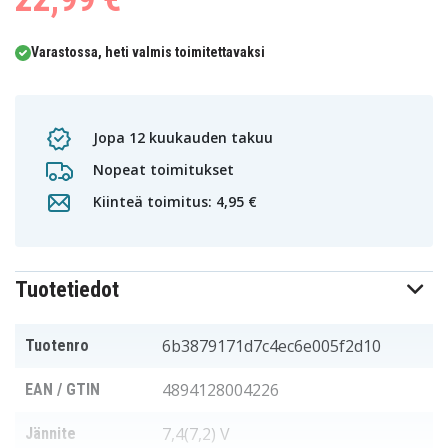
Varastossa, heti valmis toimitettavaksi
Jopa 12 kuukauden takuu
Nopeat toimitukset
Kiinteä toimitus: 4,95 €
Tuotetiedot
6b3879171d7c4ec6e005f2d10
Tuotenro
4894128004226
EAN / GTIN
7,4(7,2) V
Jännite