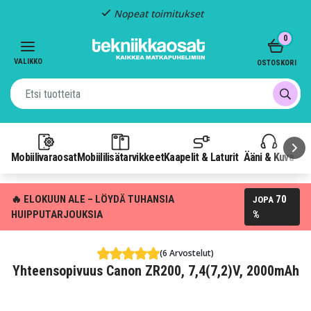
Nopeat toimitukset
Item
0
2
of
VALIKKO
OSTOSKORI
3
Mobiilivaraosat
Mobiililisätarvikkeet
Kaapelit & Laturit
Ääni & Kuva
P
🔥 ELOKUUN ALE – LÖYDÄ TUHANSIA
70
JOPA
HUIPPUTARJOUKSIA
%
(6 Arvostelut)
Yhteensopivuus Canon ZR200, 7,4(7,2)V, 2000mAh