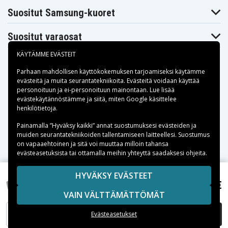
Suositut Samsung-kuoret
Suositut varaosat
KÄYTÄMME EVÄSTEIT
Parhaan mahdollisen käyttökokemuksen tarjoamiseksi käytämme
evästeitä
ja muita seurantatekniikoita. Evästeitä voidaan käyttää
personoituun ja ei-personoituun mainontaan. Lue lisää
Maksuvaihtoehdot
evästekäytännöstämme ja siitä, miten
Google käsittelee
henkilötietoja
.
Toimitusvaihtoehdot
Painamalla ”Hyväksy kaikki” annat suostumuksesi evästeiden ja
muiden seurantatekniikoiden tallentamiseen laitteellesi. Suostumus
on vapaaehtoinen ja sitä voi muuttaa milloin tahansa
evästeasetuksista tai ottamalla meihin yhteyttä saadaksesi ohjeita.
Copyright © 2026, Spares Nordic AB
HYVÄKSY EVÄSTEET
22,99 €
SIVULLA MAINITUT TAVARAMERKIT OVAT OMISTAJIENSA
Canon ZR200, 7,4(7,2)V, 2000mAh
VAIN VÄLTTÄMÄTTÖMÄT
OMAISUUTTA.
LISÄÄ OSTOSKORIIN
Evästeasetukset