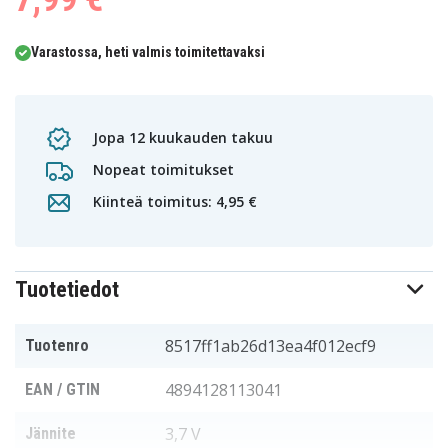
Varastossa, heti valmis toimitettavaksi
Jopa 12 kuukauden takuu
Nopeat toimitukset
Kiinteä toimitus: 4,95 €
Tuotetiedot
8517ff1ab26d13ea4f012ecf9
Tuotenro
4894128113041
EAN / GTIN
3,7 V
Jännite