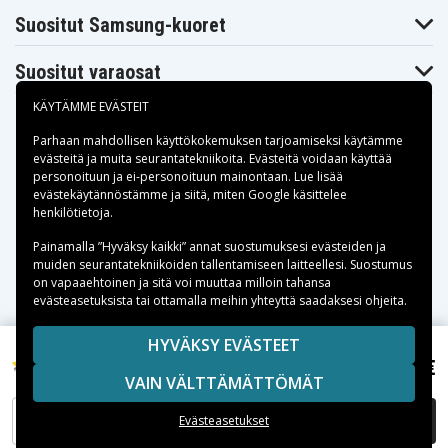
Suositut Samsung-kuoret
Suositut varaosat
KÄYTÄMME EVÄSTEIT
Parhaan mahdollisen käyttökokemuksen tarjoamiseksi käytämme
evästeitä
ja muita seurantatekniikoita. Evästeitä voidaan käyttää
personoituun ja ei-personoituun mainontaan. Lue lisää
Maksuvaihtoehdot
evästekäytännöstämme ja siitä, miten
Google käsittelee
henkilötietoja
.
Toimitusvaihtoehdot
Painamalla ”Hyväksy kaikki” annat suostumuksesi evästeiden ja
muiden seurantatekniikoiden tallentamiseen laitteellesi. Suostumus
on vapaaehtoinen ja sitä voi muuttaa milloin tahansa
evästeasetuksista tai ottamalla meihin yhteyttä saadaksesi ohjeita.
Copyright © 2026, Spares Nordic AB
HYVÄKSY EVÄSTEET
SIVULLA MAINITUT TAVARAMERKIT OVAT OMISTAJIENSA
7,99 €
Cardo Q2 pro, 3.7V, 400 mAh
VAIN VÄLTTÄMÄTTÖMÄT
OMAISUUTTA.
LISÄÄ OSTOSKORIIN
Evästeasetukset