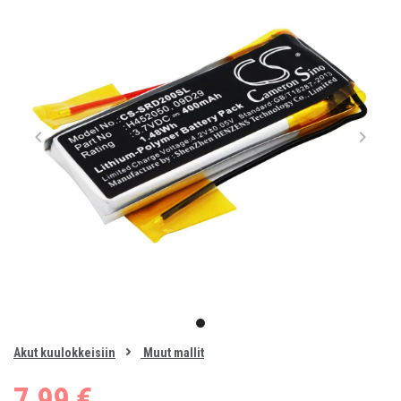
Item
1
item
of
0
Akut kuulokkeisiin
Muut mallit
1
7,99 €