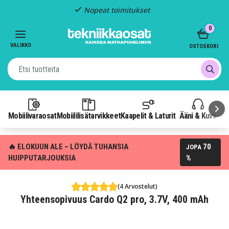
Nopeat toimitukset
Item
0
2
of
VALIKKO
OSTOSKORI
3
Mobiilivaraosat
Mobiililisätarvikkeet
Kaapelit & Laturit
Ääni & Kuva
P
🔥 ELOKUUN ALE – LÖYDÄ TUHANSIA
70
JOPA
HUIPPUTARJOUKSIA
%
(4 Arvostelut)
Yhteensopivuus Cardo Q2 pro, 3.7V, 400 mAh