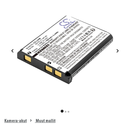
Item
1
item
item
item
of
0
Kamera-akut
Muut mallit
1
2
3