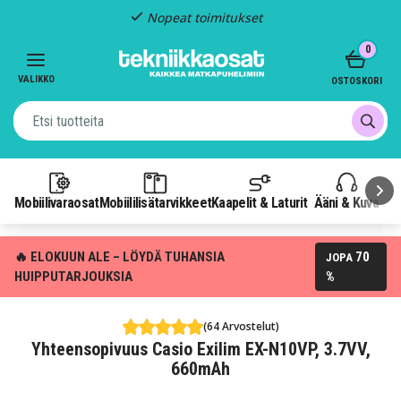
Nopeat toimitukset
Item
0
2
of
VALIKKO
OSTOSKORI
3
Mobiilivaraosat
Mobiililisätarvikkeet
Kaapelit & Laturit
Ääni & Kuva
P
🔥 ELOKUUN ALE – LÖYDÄ TUHANSIA
70
JOPA
HUIPPUTARJOUKSIA
%
(64 Arvostelut)
Yhteensopivuus Casio Exilim EX-N10VP, 3.7VV,
660mAh