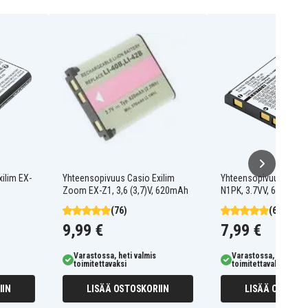
ilim EX-
Yhteensopivuus Casio Exilim
Yhteensopivuus Casio 
Zoom EX-Z1, 3,6 (3,7)V, 620mAh
N1PK, 3.7VV, 660mAh
(76)
(64)
9,99 €
7,99 €
Varastossa, heti valmis
Varastossa, heti valm
toimitettavaksi
toimitettavaksi
IIN
LISÄÄ OSTOSKORIIN
LISÄÄ OSTOSKO