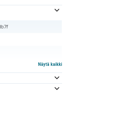
db7f
Näytä kaikki
02491-0057-00
02491-0066-17
BL-058
D016
DS5370