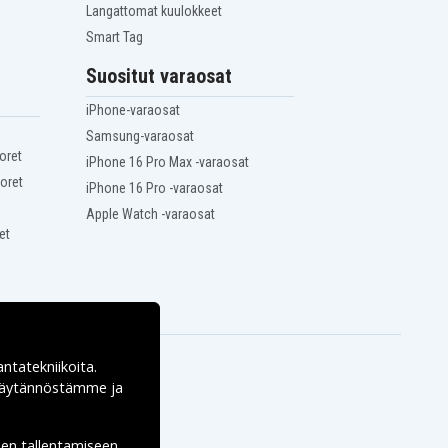
Langattomat kuulokkeet
Smart Tag
Suositut varaosat
iPhone-varaosat
Samsung-varaosat
oret
iPhone 16 Pro Max -varaosat
oret
iPhone 16 Pro -varaosat
Apple Watch -varaosat
et
antatekniikoita.
ekäytännöstämme ja
den tallentamiseen