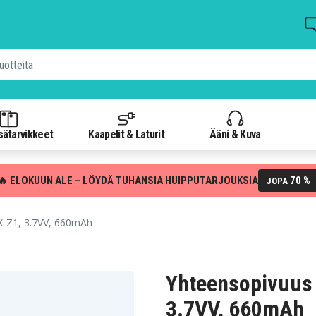
isätarvikkeet
Kaapelit & Laturit
Ääni & Kuva
🔥 ELOKUUN ALE – LÖYDÄ TUHANSIA HUIPPUTARJOUKSIA
70 %
JOPA
X-Z1, 3.7VV, 660mAh
Yhteensopivuus 
3.7VV, 660mAh