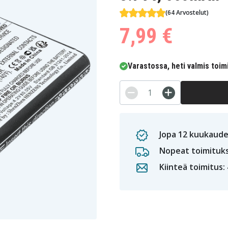
(64 Arvostelut)
7,99 €
Varastossa, heti valmis toim
Jopa 12 kuukaude
Nopeat toimituk
Kiinteä toimitus: 