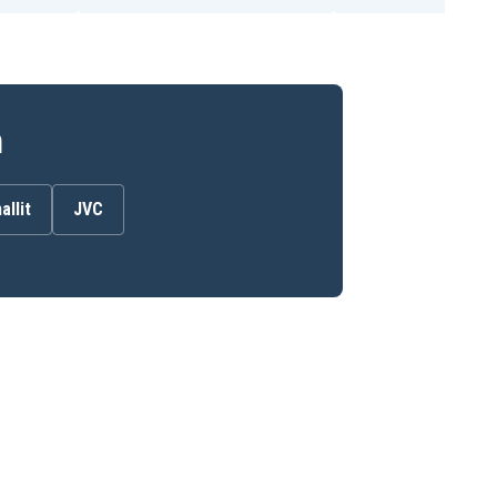
n
allit
JVC