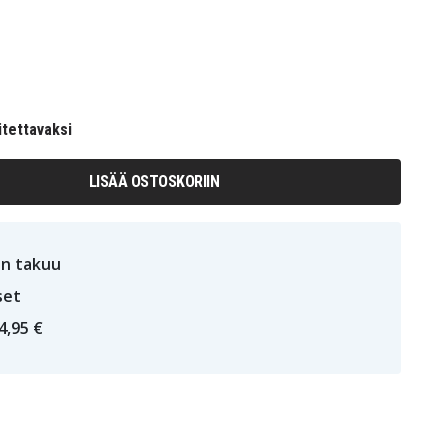
itettavaksi
LISÄÄ OSTOSKORIIN
n takuu
set
4,95 €