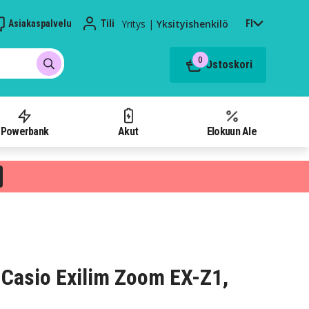
Yritys
|
Yksityishenkilö
Asiakaspalvelu
Tili
FI
0
Ostoskori
Powerbank
Akut
Elokuun Ale
Casio Exilim Zoom EX-Z1,