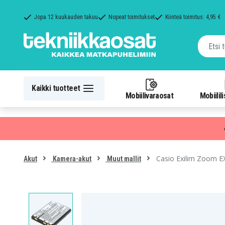
Jopa 12 kuukauden takuu
Nopeat toimitukset
Kiinteä toimitus: 4,95 €
Kaikki tuotteet
Mobiilivaraosat
Mobiilil
Casio Exilim Zoom E
Akut
Kamera-akut
Muut mallit