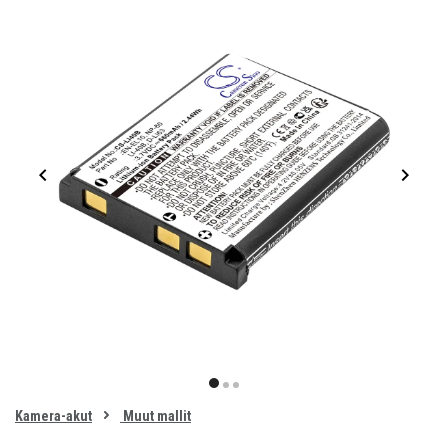
Item
1
item
item
item
of
0
Kamera-akut
Muut mallit
1
2
3