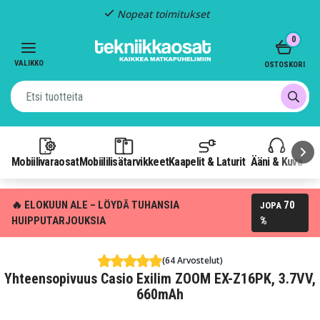
Nopeat toimitukset
Item
0
2
of
VALIKKO
OSTOSKORI
3
Mobiilivaraosat
Mobiililisätarvikkeet
Kaapelit & Laturit
Ääni & Kuva
P
🔥 ELOKUUN ALE – LÖYDÄ TUHANSIA
70
JOPA
HUIPPUTARJOUKSIA
%
(64 Arvostelut)
Yhteensopivuus Casio Exilim ZOOM EX-Z16PK, 3.7VV,
660mAh