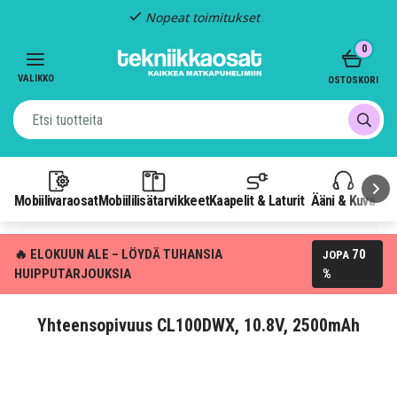
Nopeat toimitukset
Item
0
2
of
VALIKKO
OSTOSKORI
3
Mobiilivaraosat
Mobiililisätarvikkeet
Kaapelit & Laturit
Ääni & Kuva
P
🔥 ELOKUUN ALE – LÖYDÄ TUHANSIA
70
JOPA
HUIPPUTARJOUKSIA
%
Yhteensopivuus CL100DWX, 10.8V, 2500mAh