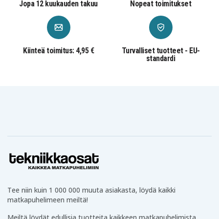
Jopa 12 kuukauden takuu
Nopeat toimitukset
MUS052DZ
RJ01W
SH01
SH01Z
STEXML101
STEXML102
TD090
TD090D
TD090DWE
TD090DWX
TD090DWXW
TD091D
TW100D
TW100DEWX1
TW100DWE
Kiinteä toimitus: 4,95 €
Turvalliset tuotteet - EU-
TW100DZ
UH200
UH200D
standardi
UH200DWE
UH200DWEX
UH200DZ
UM164
UM164D
UM164DW
UM164DWE
UM164DWEXL
UM164DZ
UM164DZ(
WT01
WT01W
WT01Z
Tee niin kuin 1 000 000 muuta asiakasta, löydä kaikki
matkapuhelimeen meiltä!
Meiltä löydät edullisia tuotteita kaikkeen matkapuhelimista