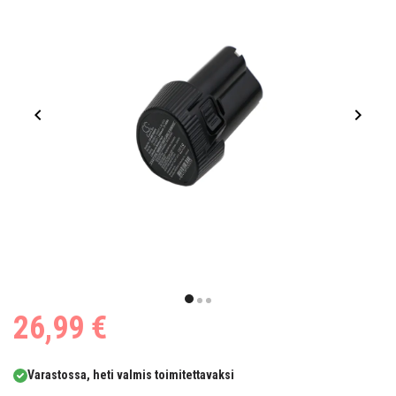
Item
1
item
item
item
26,99 €
of
0
1
2
3
Varastossa, heti valmis toimitettavaksi