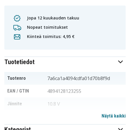
Jopa 12 kuukauden takuu
Nopeat toimitukset
Kiinteä toimitus: 4,95 €
Tuotetiedot
7a6ca1a4094cdfa01d70b8f9d
Tuotenro
4894128123255
EAN / GTIN
10.8 V
Jännite
Näytä kaikki
Makita
Sopii merkkiin
Kategoriat
Li-ion
akun tyyppi