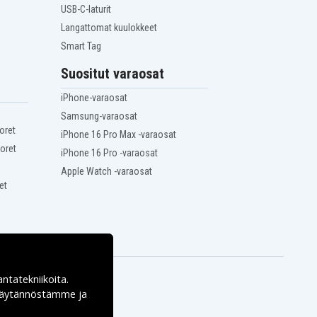
USB-C-laturit
Langattomat kuulokkeet
Smart Tag
Suositut varaosat
iPhone-varaosat
Samsung-varaosat
oret
iPhone 16 Pro Max -varaosat
oret
iPhone 16 Pro -varaosat
Apple Watch -varaosat
et
antatekniikoita.
ekäytännöstämme ja