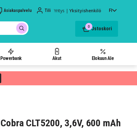
Yritys
|
Yksityishenkilö
Asiakaspalvelu
Tili
FI
0
Ostoskori
Powerbank
Akut
Elokuun Ale
Cobra CLT5200, 3,6V, 600 mAh