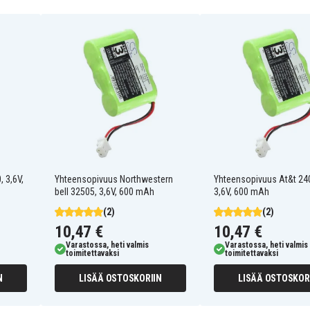
23-396
3N270AA
50AAK3BML
75AAH3BMJZ
BP-T26
CS90566
P-P302
T279
Aastra JB960
 3,6V,
Yhteensopivuus Northwestern
Yhteensopivuus At&t 24
Amstrad CT100
bell 32505, 3,6V, 600 mAh
3,6V, 600 mAh
Amstrad Quartet 2015
(2)
(2)
Answer call Ranger 2000
Audioline BT-C150
10,47 €
10,47 €
Audioline CDL1A
Varastossa, heti valmis
Varastossa, heti valmis
Audioline CDL500
toimitettavaksi
toimitettavaksi
Audioline CDL970
N
LISÄÄ OSTOSKORIIN
LISÄÄ OSTOSKOR
Audioline FF882
Audioline FF894HS
Audiovox AT14