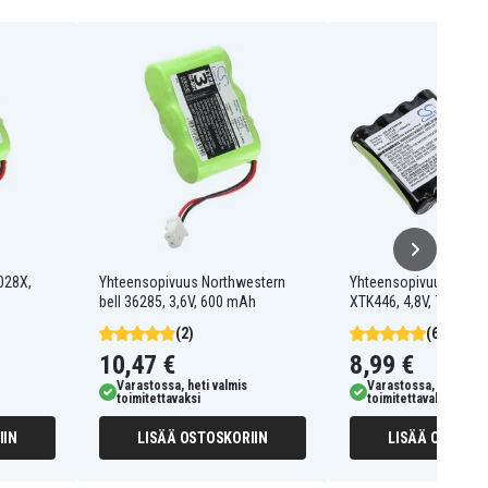
028X,
Yhteensopivuus Northwestern
Yhteensopivuus Motor
bell 36285, 3,6V, 600 mAh
XTK446, 4,8V, 700mAh
(2)
(6)
10,47 €
8,99 €
Varastossa, heti valmis
Varastossa, heti valm
toimitettavaksi
toimitettavaksi
IIN
LISÄÄ OSTOSKORIIN
LISÄÄ OSTOSKO