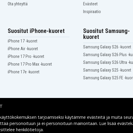
Ge 2103
Ota yhteyttä
Evästeet
Ge 29414
Ge 29514
Inspiraatio
Ge 29525C
Ge 29625
Ge 29631
Suositut iPhone-kuoret
Suositut Samsung-
Ge 29675
kuoret
Ge 52132
iPhone 17 -kuoret
Ge 52283
Samsung Galaxy S26 -kuoret
iPhone Air -kuoret
Ge 52298F
Samsung Galaxy S26 Plus -ku
Ge 52308
iPhone 17 Pro -kuoret
Ge 52311
Samsung Galaxy S26 Ultra -ku
iPhone 17 Pro Max -kuoret
Ge 53204
Samsung Galaxy S25 -kuoret
iPhone 17e -kuoret
Ge AN8526
Samsung Galaxy S25 FE -kuor
Gte 3150
Gte WALKMATE
Ibm 900MHZCID
Northwestern bell 32505
5
Northwestern bell 38200
IT
Panasonic 23396
Panasonic KX-T9910
 käyttökokemuksen tarjoamiseksi käytämme
evästeitä
ja muita seur
Toimitusvaihtoehdot
Panasonic Panafone
KXT9608
yttää personoituun ja ei-personoituun mainontaan. Lue lisää eväst
Radio shack 23196
ittelee henkilötietoja
.