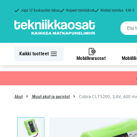
Jopa 12 kuukauden takuu
Nopeat toimitukset
Kiinteä toimitus: 4,95 €
Kaikki tuotteet
Mobiilivaraosat
Mobiilil
Cobra CLT5200, 3,6V, 600 m
Akut
Muut akut ja paristot