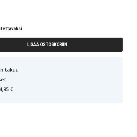
itettavaksi
LISÄÄ OSTOSKORIIN
n takuu
set
4,95 €