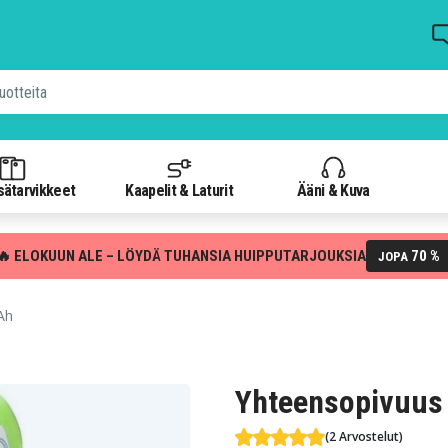
isätarvikkeet
Kaapelit & Laturit
Ääni & Kuva
🔥 ELOKUUN ALE – LÖYDÄ TUHANSIA HUIPPUTARJOUKSIA
70 %
JOPA
Ah
Yhteensopivuus 
(2 Arvostelut)