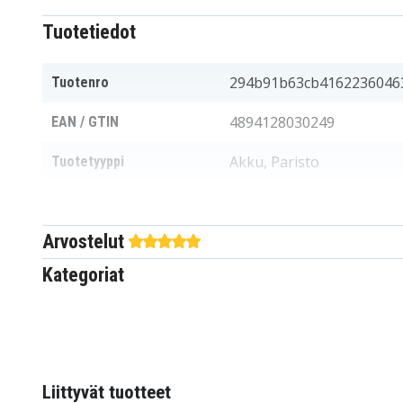
Tuotetiedot
294b91b63cb4162236046
Tuotenro
4894128030249
EAN / GTIN
Akku, Paristo
Tuotetyyppi
3,6 V
Jännite
Arvostelut
Siemens
Sopii merkkiin
Kategoriat
44x31x15 mm
Mitat
600 mAh
Kapasiteetti
Akku korvaa:
Liittyvät tuotteet