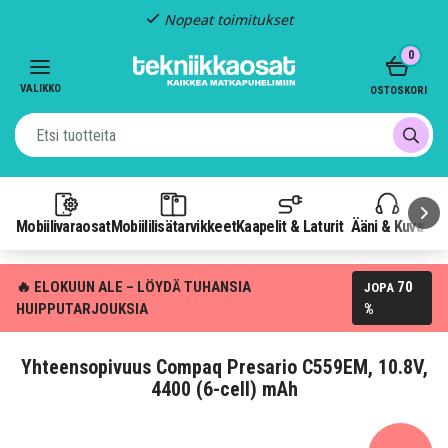
Nopeat toimitukset
Item
0
2
of
VALIKKO
OSTOSKORI
3
Mobiilivaraosat
Mobiililisätarvikkeet
Kaapelit & Laturit
Ääni & Kuva
P
🔥 ELOKUUN ALE – LÖYDÄ TUHANSIA
70
JOPA
HUIPPUTARJOUKSIA
%
Yhteensopivuus Compaq Presario C559EM, 10.8V,
4400 (6-cell) mAh