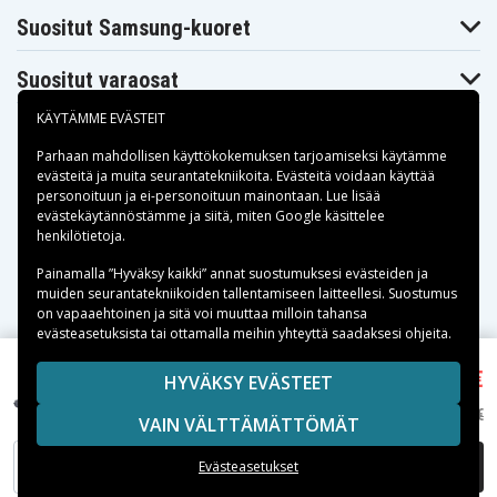
Presario C579TU
Presario C580TU
Presario C581TU
Compaq
Compaq
Compaq
Suositut Samsung-kuoret
Presario C582TU
Presario M2000
Presario M2000Z
Compaq
Compaq
Compaq
Presario
Presario
Presario
Suositut varaosat
M2001AP-
M2003AP-
M2003AP-
PS929PA
PS943PA
PV256PA
KÄYTÄMME EVÄSTEIT
Compaq
Compaq
Compaq
Presario
Presario
Presario
Parhaan mahdollisen käyttökokemuksen tarjoamiseksi käytämme
M2031AP-
M2043AP-
M2045AP-
PV247PA
PV288PA
PV297PA
evästeitä
ja muita seurantatekniikoita. Evästeitä voidaan käyttää
Compaq
Compaq
personoituun ja ei-personoituun mainontaan. Lue lisää
Compaq
Presario
Presario
Maksuvaihtoehdot
evästekäytännöstämme ja siitä, miten
Google käsittelee
Presario M2100
M2101EA
M2101US
henkilötietoja
.
Compaq
Compaq
Compaq
Presario
Presario
Presario
Toimitusvaihtoehdot
Painamalla ”Hyväksy kaikki” annat suostumuksesi evästeiden ja
M2105CA
M2105EA
M2105US
muiden seurantatekniikoiden tallentamiseen laitteellesi. Suostumus
Compaq
Compaq
Compaq
Presario
Presario
Presario
on vapaaehtoinen ja sitä voi muuttaa milloin tahansa
M2108EA
M2108US
M2113EA
evästeasetuksista tai ottamalla meihin yhteyttä saadaksesi ohjeita.
Compaq
Compaq
Compaq
Presario
Presario
Presario
24,35 €
Copyright © 2026, Spares Nordic AB
HYVÄKSY EVÄSTEET
M2125EA
M2128EA
M2130EA
Compaq Presario C559EM, 10.8V, 4400 (6-cell)
SIVULLA MAINITUT TAVARAMERKIT OVAT OMISTAJIENSA
Compaq
Compaq
Compaq
mAh
45,99 €
Presario
Presario
Presario
VAIN VÄLTTÄMÄTTÖMÄT
OMAISUUTTA.
M2131EA
M2140EA
M2145EA
Compaq
Compaq
Compaq
LISÄÄ OSTOSKORIIN
Evästeasetukset
Presario
Presario
Presario
M2150EA
M2155EA
M2175EA