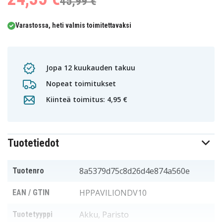
45,99 €
Varastossa, heti valmis toimitettavaksi
Jopa 12 kuukauden takuu
Nopeat toimitukset
Kiinteä toimitus: 4,95 €
Tuotetiedot
8a5379d75c8d26d4e874a560e
Tuotenro
HPPAVILIONDV10
EAN / GTIN
Akku, Paristo
Tuotetyyppi