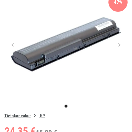
47%
Item
1
item
of
0
Tietokoneakut
HP
1
24,35 €