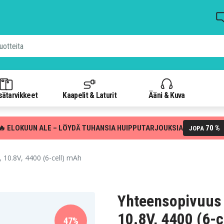
isätarvikkeet
Kaapelit & Laturit
Ääni & Kuva
🔥 ELOKUUN ALE – LÖYDÄ TUHANSIA HUIPPUTARJOUKSIA
70 %
JOPA
10.8V, 4400 (6-cell) mAh
Yhteensopivuus
10.8V, 4400 (6-c
47%