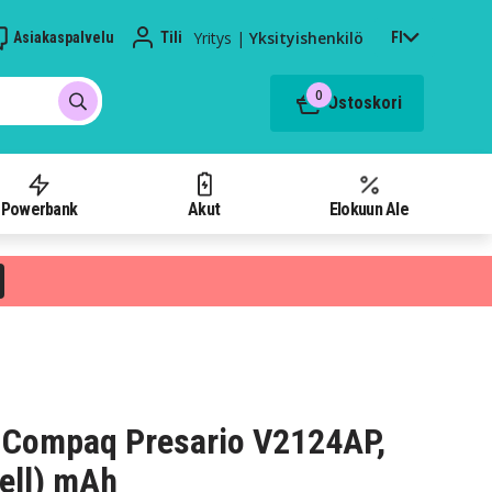
Yritys
|
Yksityishenkilö
Asiakaspalvelu
Tili
FI
0
Ostoskori
Powerbank
Akut
Elokuun Ale
 Compaq Presario V2124AP,
ell) mAh