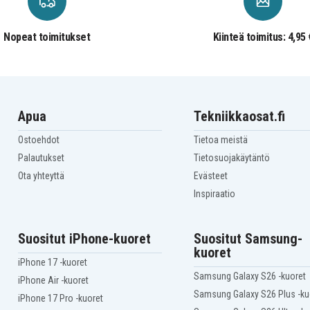
EA
Compaq Presario C350EU
EA
Compaq Presario C353EA
Compaq Presario C500EA
Nopeat toimitukset
Kiinteä toimitus: 4,95 
T
Compaq Presario C501NR
CA
Compaq Presario C502EA
TU
Compaq Presario C502US
Compaq Presario C504EA
TU
Compaq Presario C504US
Apua
Tekniikkaosat.fi
CA
Compaq Presario C506TU
US
Compaq Presario C508US
Ostoehdot
Tietoa meistä
LA
Compaq Presario C540EA
Palautukset
Tietosuojakäytäntö
ED
Compaq Presario C550EF
EM
Compaq Presario C551NR
Ota yhteyttä
Evästeet
CA
Compaq Presario C552TU
Inspiraatio
TU
Compaq Presario C554EM
US
Compaq Presario C555EA
EM
Compaq Presario C555ES
Suositut iPhone-kuoret
Suositut Samsung-
NR
Compaq Presario C555TU
kuoret
EM
Compaq Presario C556TU
iPhone 17 -kuoret
TU
Compaq Presario C558TU
Samsung Galaxy S26 -kuoret
iPhone Air -kuoret
EM
Compaq Presario C559TU
US
Compaq Presario C561TU
Samsung Galaxy S26 Plus -ku
iPhone 17 Pro -kuoret
NR
Compaq Presario C563TU