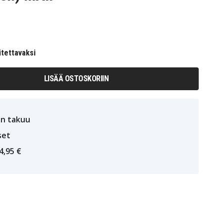
itettavaksi
LISÄÄ OSTOSKORIIN
n takuu
set
4,95 €