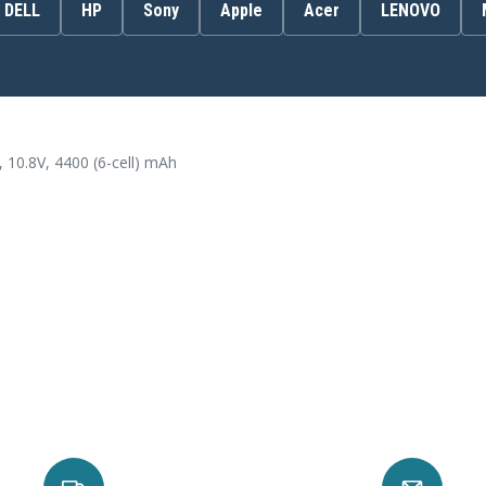
367760-001
DELL
HP
Sony
Apple
Acer
LENOVO
391883-001
395752-261
396600-001
398752-001
HSTNN-DB10
HSTNN-IB10
HSTNN-LB17
10.8V, 4400 (6-cell) mAh
HSTNN-OB17
PB995A
EA
Compaq Presario C300EU
TU
Compaq Presario C302NR
NR
Compaq Presario C303TU
TU
Compaq Presario C305LA
TU
Compaq Presario C306US
TU
Compaq Presario C308LA
TU
Compaq Presario C310EA
TU
Compaq Presario C311TU
TU
Compaq Presario C315LA