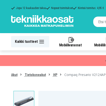
Jopa 12 kuukauden takuu
Nopeat toimitukset
Kiinteä toimitus: 4,95 €
Kaikki tuotteet
Mobiilivaraosat
Mobiilil
Compaq Presario V2124AP, 
Akut
Tietokoneakut
HP