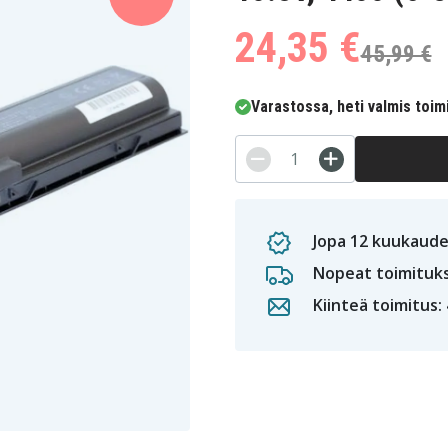
24,35 €
45,99 €
Varastossa, heti valmis toim
Jopa 12 kuukaude
Nopeat toimituk
Kiinteä toimitus: 