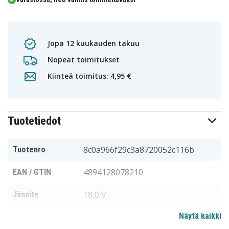
Jopa 12 kuukauden takuu
Nopeat toimitukset
Kiinteä toimitus: 4,95 €
Tuotetiedot
8c0a966f29c3a8720052c116b
Tuotenro
4894128078210
EAN / GTIN
18,0 V
Jännite
Näytä kaikki
Dewalt
Sopii merkkiin