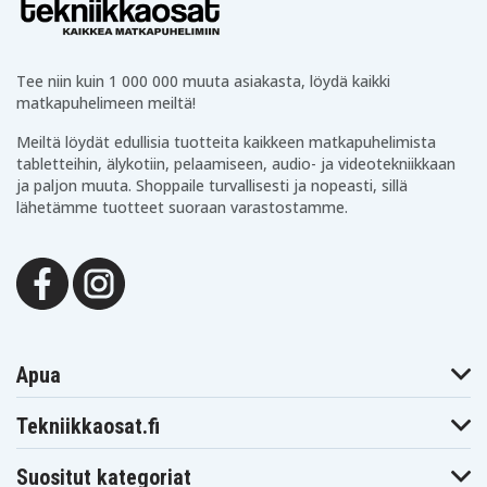
Dewalt
Dewalt
Dewalt DCF886
DCF885M2
DCF886D2
Dewalt
Dewalt
Dewalt DCF889
DCF886M2
DCF889HL2
Tee niin kuin 1 000 000 muuta asiakasta, löydä kaikki
Dewalt
Dewalt
Dewalt
matkapuhelimeen meiltä!
DCF889HM2
DCF889L2
DCF889M2
Dewalt
Dewalt DCF895
Dewalt DCF895B
Meiltä löydät edullisia tuotteita kaikkeen matkapuhelimista
DCF895C2
tabletteihin, älykotiin, pelaamiseen, audio- ja videotekniikkaan
Dewalt
Dewalt
Dewalt
DCF895D2
DCF895L2
DCF895M2
ja paljon muuta. Shoppaile turvallisesti ja nopeasti, sillä
Dewalt DCF899
Dewalt DCG412
Dewalt DCG412B
lähetämme tuotteet suoraan varastostamme.
Dewalt
Dewalt
Dewalt DCH213
DCG412L2
DCG412M2
Dewalt DCH253
Dewalt DCH273
Dewalt DCL040
Dewalt DCN690
Dewalt DCR006
Dewalt DCS331
Dewalt
Dewalt
Dewalt DCS331B
DCS331L1
DCS331L2
Dewalt
Dewalt DCS331N
Dewalt DCS355
DCS331M1
Dewalt
Apua
Dewalt DCS380
Dewalt DCS380B
DCS373M2
Dewalt
Dewalt
Dewalt DCS381
DCS380L1
DCS380M1
Tekniikkaosat.fi
Dewalt
Dewalt DCS391
Dewalt DCS391B
DCS391L1
Suositut kategoriat
Dewalt
Dewalt XR Li-Ion
Dewalt DCS393