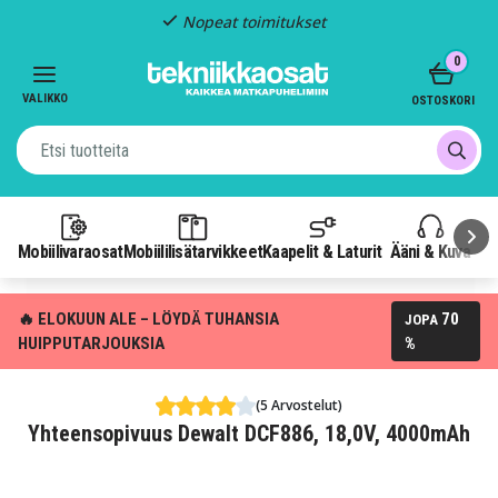
Nopeat toimitukset
Item
0
2
of
VALIKKO
OSTOSKORI
3
Mobiilivaraosat
Mobiililisätarvikkeet
Kaapelit & Laturit
Ääni & Kuva
P
🔥 ELOKUUN ALE – LÖYDÄ TUHANSIA
70
JOPA
HUIPPUTARJOUKSIA
%
(5 Arvostelut)
Yhteensopivuus Dewalt DCF886, 18,0V, 4000mAh