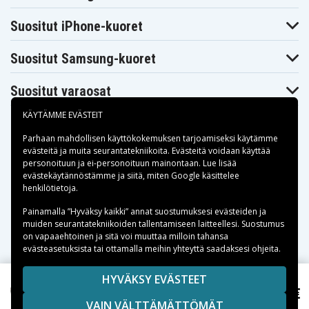
DCS391M1
18V
Suositut iPhone-kuoret
Suositut Samsung-kuoret
Suositut varaosat
KÄYTÄMME EVÄSTEIT
Parhaan mahdollisen käyttökokemuksen tarjoamiseksi käytämme
evästeitä
ja muita seurantatekniikoita. Evästeitä voidaan käyttää
personoituun ja ei-personoituun mainontaan. Lue lisää
Maksuvaihtoehdot
evästekäytännöstämme ja siitä, miten
Google käsittelee
henkilötietoja
.
Toimitusvaihtoehdot
Painamalla ”Hyväksy kaikki” annat suostumuksesi evästeiden ja
muiden seurantatekniikoiden tallentamiseen laitteellesi. Suostumus
on vapaaehtoinen ja sitä voi muuttaa milloin tahansa
evästeasetuksista tai ottamalla meihin yhteyttä saadaksesi ohjeita.
Copyright © 2026, Spares Nordic AB
HYVÄKSY EVÄSTEET
SIVULLA MAINITUT TAVARAMERKIT OVAT OMISTAJIENSA
49,95 €
Dewalt DCF886, 18,0V, 4000mAh
VAIN VÄLTTÄMÄTTÖMÄT
OMAISUUTTA.