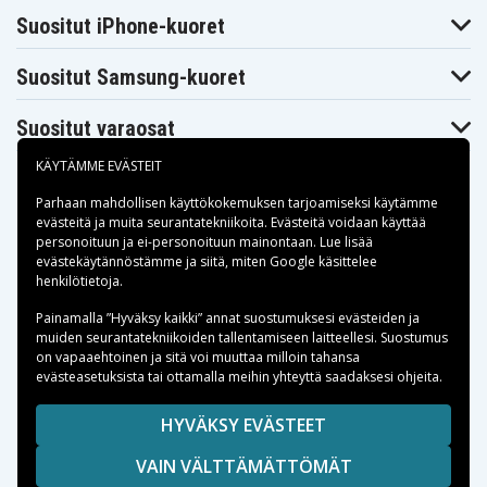
H82Z
Digilife DDV-
Suositut iPhone-kuoret
Digilife DDV-M1
Digilife DDV-R70
S670
Digilife DDV-
Digilife DDV-V1
Digilife DDV-V2
V1000
Suositut Samsung-kuoret
Digilife DDV-
Digilife DDV-V6
Digilife DDV-V7
V3HD
Suositut varaosat
Digilife DDV-
Digilife DDV-
Digilife HDV-R50
XT16I
Z530
Digilife LDC-
Digilife LDC-
KÄYTÄMME EVÄSTEIT
Drift HD170
828Z
XT16i
Easypix
Parhaan mahdollisen käyttökokemuksen tarjoamiseksi käytämme
Drift HD170S
Easypix DV5311
DV5311HD
evästeitä
ja muita seurantatekniikoita. Evästeitä voidaan käyttää
Fujifilm FinePix
Fujifilm FinePix
Fujifilm FinePix
personoituun ja ei-personoituun mainontaan. Lue lisää
50i
601
F401
Maksuvaihtoehdot
evästekäytännöstämme ja siitä, miten
Google käsittelee
Fujifilm FinePix
Fujifilm FinePix
Fujifilm FinePix
henkilötietoja
.
F401 Zoom
F410
F410 Zoom
Fujifilm FinePix
Fujifilm FinePix
Fujifilm FinePix
Toimitusvaihtoehdot
Painamalla ”Hyväksy kaikki” annat suostumuksesi evästeiden ja
F601
F601 Zoom
F601Zoom
muiden seurantatekniikoiden tallentamiseen laitteellesi. Suostumus
Fujifilm FinePix
Fujifilm FinePix
Fujifilm FinePix
on vapaaehtoinen ja sitä voi muuttaa milloin tahansa
MX. Finepix
M603
M603 Zoom
M603
evästeasetuksista tai ottamalla meihin yhteyttä saadaksesi ohjeita.
Fujifilm Finepix
Gateway DC-
HP Gwen
M
T50
Copyright © 2026, Spares Nordic AB
HYVÄKSY EVÄSTEET
HP PhotoSmart
HP Photosmart
HP Photosmart
SIVULLA MAINITUT TAVARAMERKIT OVAT OMISTAJIENSA
R07
R507
R607
VAIN VÄLTTÄMÄTTÖMÄT
OMAISUUTTA.
HP Photosmart
HP Photosmart
HP Photosmart
R607 BMW
R607 Gwen
R607xi