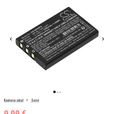
Item
1
item
item
item
of
0
Kamera-akut
Sony
1
2
3
9,99 €