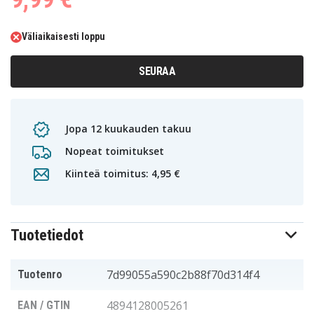
Väliaikaisesti loppu
SEURAA
Jopa 12 kuukauden takuu
Nopeat toimitukset
Kiinteä toimitus: 4,95 €
Tuotetiedot
7d99055a590c2b88f70d314f4
Tuotenro
4894128005261
EAN / GTIN