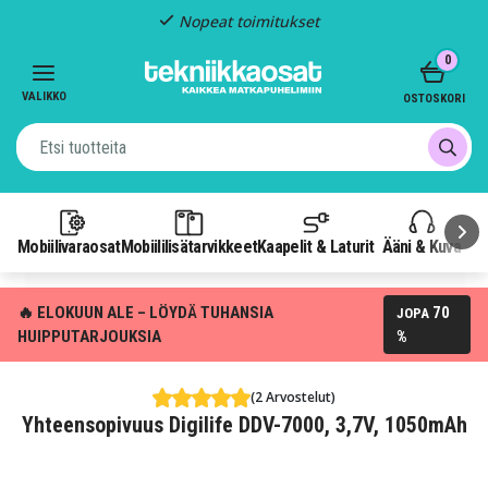
Nopeat toimitukset
Item
0
2
of
VALIKKO
OSTOSKORI
3
Mobiilivaraosat
Mobiililisätarvikkeet
Kaapelit & Laturit
Ääni & Kuva
P
🔥 ELOKUUN ALE – LÖYDÄ TUHANSIA
70
JOPA
HUIPPUTARJOUKSIA
%
(2 Arvostelut)
Yhteensopivuus Digilife DDV-7000, 3,7V, 1050mAh