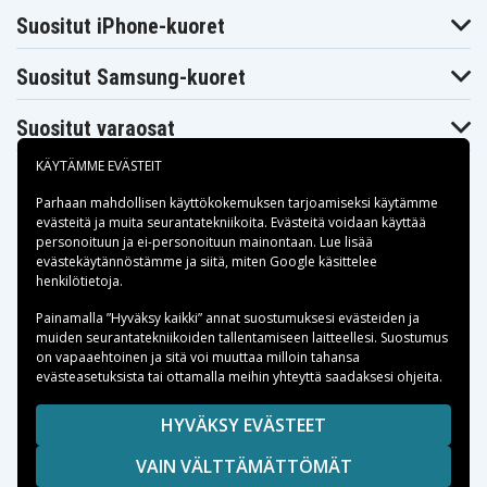
H82Z
Digilife DDV-
Suositut iPhone-kuoret
Digilife DDV-M1
Digilife DDV-R70
S670
Digilife DDV-
Digilife DDV-V1
Digilife DDV-V2
V1000
Suositut Samsung-kuoret
Digilife DDV-
Digilife DDV-V6
Digilife DDV-V7
V3HD
Suositut varaosat
Digilife DDV-
Digilife DDV-
Digilife HDV-R50
XT16I
Z530
Digilife LDC-
Digilife LDC-
KÄYTÄMME EVÄSTEIT
Drift HD170
828Z
XT16i
Easypix
Parhaan mahdollisen käyttökokemuksen tarjoamiseksi käytämme
Drift HD170S
Easypix DV5311
DV5311HD
evästeitä
ja muita seurantatekniikoita. Evästeitä voidaan käyttää
Fujifilm FinePix
Fujifilm FinePix
Fujifilm FinePix
personoituun ja ei-personoituun mainontaan. Lue lisää
50i
601
F401
Maksuvaihtoehdot
evästekäytännöstämme ja siitä, miten
Google käsittelee
Fujifilm FinePix
Fujifilm FinePix
Fujifilm FinePix
henkilötietoja
.
F401 Zoom
F410
F410 Zoom
Fujifilm FinePix
Fujifilm FinePix
Fujifilm FinePix
Toimitusvaihtoehdot
Painamalla ”Hyväksy kaikki” annat suostumuksesi evästeiden ja
F601
F601 Zoom
F601Zoom
muiden seurantatekniikoiden tallentamiseen laitteellesi. Suostumus
Fujifilm FinePix
Fujifilm FinePix
Fujifilm FinePix
on vapaaehtoinen ja sitä voi muuttaa milloin tahansa
MX. Finepix
M603
M603 Zoom
M603
evästeasetuksista tai ottamalla meihin yhteyttä saadaksesi ohjeita.
Fujifilm Finepix
Gateway DC-
HP Gwen
M
T50
Copyright © 2026, Spares Nordic AB
HYVÄKSY EVÄSTEET
HP PhotoSmart
HP Photosmart
HP Photosmart
SIVULLA MAINITUT TAVARAMERKIT OVAT OMISTAJIENSA
R07
R507
R607
VAIN VÄLTTÄMÄTTÖMÄT
OMAISUUTTA.
HP Photosmart
HP Photosmart
HP Photosmart
R607 BMW
R607 Gwen
R607xi