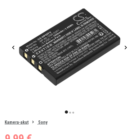
Item
1
item
item
item
of
0
Kamera-akut
Sony
1
2
3
9,99 €