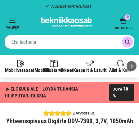
Nopeat toimitukset
Item
0
2
of
VALIKKO
OSTOSKORI
3
Mobiilivaraosat
Mobiililisätarvikkeet
Kaapelit & Laturit
Ääni & Kuva
P
🔥 ELOKUUN ALE – LÖYDÄ TUHANSIA
70
JOPA
HUIPPUTARJOUKSIA
%
(2 Arvostelut)
Yhteensopivuus Digilife DDV-7300, 3,7V, 1050mAh