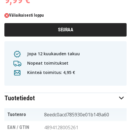
Väliaikaisesti loppu
SEURAA
Jopa 12 kuukauden takuu
Nopeat toimitukset
Kiinteä toimitus: 4,95 €
Tuotetiedot
8eedc0acd785930e01b149a60
Tuotenro
4894128005261
EAN / GTIN