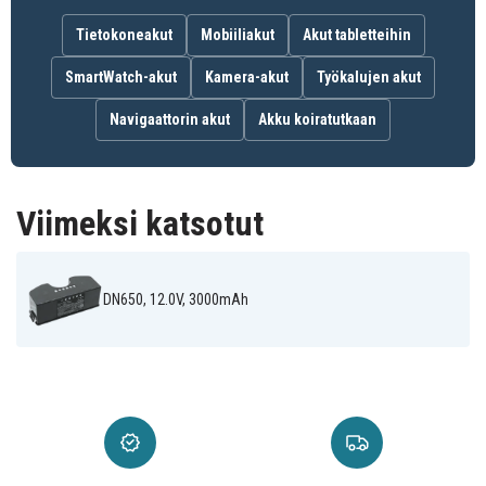
Tietokoneakut
Mobiiliakut
Akut tabletteihin
SmartWatch-akut
Kamera-akut
Työkalujen akut
Navigaattorin akut
Akku koiratutkaan
Viimeksi katsotut
DN650, 12.0V, 3000mAh