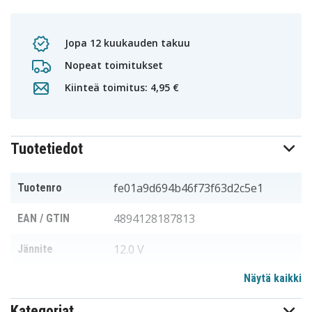
Jopa 12 kuukauden takuu
Nopeat toimitukset
Kiinteä toimitus: 4,95 €
Tuotetiedot
fe01a9d694b46f73f63d2c5e1
Tuotenro
4894128187813
EAN / GTIN
12.0 V
Jännite
Näytä kaikki
Ecovacs
Sopii merkkiin
Kategoriat
150.20 x 61.30 x 50.60 mm
Mitat