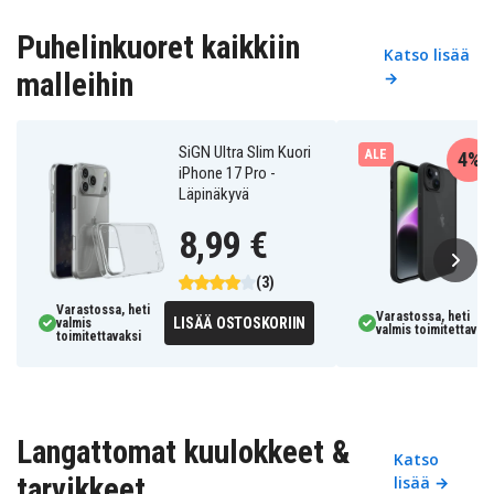
Puhelinkuoret kaikkiin
Katso lisää
malleihin
→
SiGN Ultra Slim Kuori
ALE
4%
iPhone 17 Pro -
Läpinäkyvä
8,99 €
(3)
Varastossa, heti
Varastossa, heti
LISÄÄ OSTOSKORIIN
valmis
valmis toimitettavaks
toimitettavaksi
Langattomat kuulokkeet &
Katso
tarvikkeet
lisää →