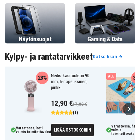
Kylpy- ja rantatarvikkeet
Katso lisää →
Nedis-käsituuletin 90
ALE
28%
38
mm, 6-nopeuksinen,
pinkki
12,90 €
17,90 €
(1)
Varastossa, heti
Varastossa, heti
LISÄÄ OSTOSKORIIN
valmis
valmis toimitettavaksi
toimitettavaksi