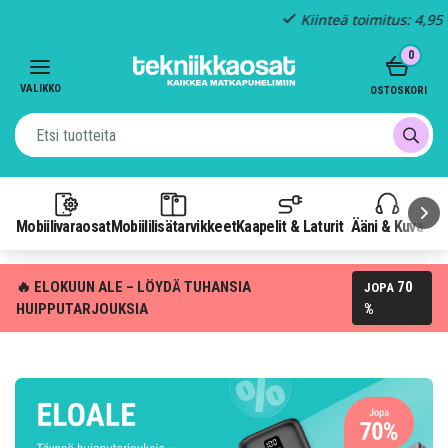
Kiinteä toimitus: 4,95 €
Item
0
3
of
VALIKKO
OSTOSKORI
3
Mobiilivaraosat
Mobiililisätarvikkeet
Kaapelit & Laturit
Ääni & Kuva
P
🔥 ELOKUUN ALE – LÖYDÄ TUHANSIA
70
JOPA
HUIPPUTARJOUKSIA
%