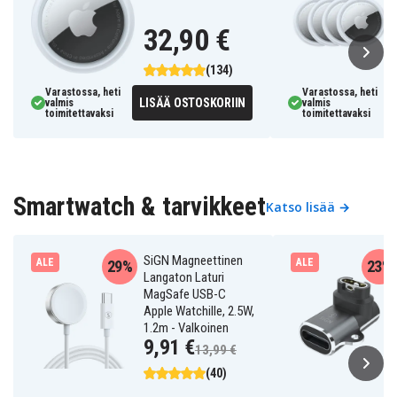
32,90 €
(134)
Varastossa, heti
Varastossa, heti
LISÄÄ OSTOSKORIIN
valmis
valmis
toimitettavaksi
toimitettavaksi
Smartwatch & tarvikkeet
Katso lisää →
SiGN Magneettinen
ALE
ALE
29%
23%
Langaton Laturi
MagSafe USB-C
Apple Watchille, 2.5W,
1.2m - Valkoinen
9,91 €
13,99 €
(40)