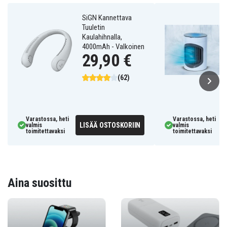
SiGN Kannettava
Tuuletin
Kaulahihnalla,
4000mAh - Valkoinen
29,90 €
(62)
Varastossa, heti
Varastossa, heti
LISÄÄ OSTOSKORIIN
valmis
valmis
toimitettavaksi
toimitettavaksi
Aina suosittu