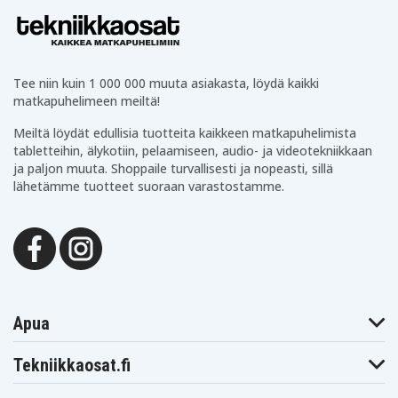
Tekniikkaa arkeen
Tämän lisäksi valikoimastamme löytyy arjen hyödyllisiä
tuotteita kuten
powerbankeja
,
paristoja
,
Tee niin kuin 1 000 000 muuta asiakasta, löydä kaikki
valaistustuotteita
,
kaapeleita
ja paljon muuta.
matkapuhelimeen meiltä!
Tekniikkaosien hyvät arviot ja palautteet
Meiltä löydät edullisia tuotteita kaikkeen matkapuhelimista
tabletteihin, älykotiin, pelaamiseen, audio- ja videotekniikkaan
Olemme ylpeitä Tekniikkaosien hyvistä arvioista
ja paljon muuta. Shoppaile turvallisesti ja nopeasti, sillä
Trustpilotissa, Googlessa ja muilla alustoilla.
lähetämme tuotteet suoraan varastostamme.
Tarjoamme turvalliset maksutavat, edullisen
toimituksen ja nopean toimituksen varastoltamme.
Onko sinulla kysyttävää? Lähetä meille viesti tai tule
chatin puolelle – autamme mielellämme tilauksen
kanssa tai valitsemaan oikean laturin.
Apua
Tilaa halpaa elektroniikkaa verkosta
Tekniikkaosat.fi
Tekniikkaosilta