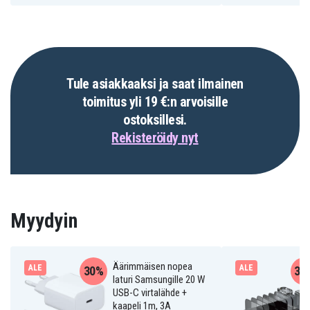
Tule asiakkaaksi ja saat ilmainen
toimitus yli 19 €:n arvoisille
ostoksillesi.
Rekisteröidy nyt
Myydyin
Äärimmäisen nopea
ALE
ALE
30%
31
laturi Samsungille 20 W
USB-C virtalähde +
kaapeli 1m, 3A