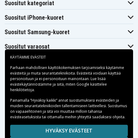
Tekniikkaosilta löydät aina halpaa elektroniikkaa,
Suositut kategoriat
olitpa sitten korjaamassa, päivittämässä tai
hankkimassa jotain uutta puhelimeen, tablettiin tai
Suositut iPhone-kuoret
muuhun tekniikkaan. Tarjoamme nopean toimituksen,
turvalliset ostot ja hyvät asiakasarviot – et tule
Suositut Samsung-kuoret
pettymään.
Suositut varaosat
KÄYTÄMME EVÄSTEIT
Parhaan mahdollisen käyttökokemuksen tarjoamiseksi käytämme
evästeitä
ja muita seurantatekniikoita. Evästeitä voidaan käyttää
personoituun ja ei-personoituun mainontaan. Lue lisää
Maksuvaihtoehdot
evästekäytännöstämme ja siitä, miten
Google käsittelee
henkilötietoja
.
Toimitusvaihtoehdot
Painamalla ”Hyväksy kaikki” annat suostumuksesi evästeiden ja
muiden seurantatekniikoiden tallentamiseen laitteellesi. Suostumus
on vapaaehtoinen ja sitä voi muuttaa milloin tahansa
evästeasetuksista tai ottamalla meihin yhteyttä saadaksesi ohjeita.
Copyright © 2026, Spares Nordic AB
HYVÄKSY EVÄSTEET
SIVULLA MAINITUT TAVARAMERKIT OVAT OMISTAJIENSA