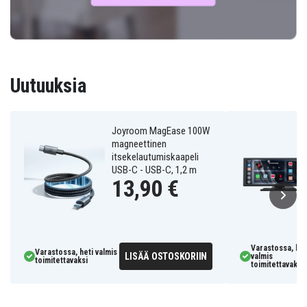
Uutuuksia
Joyroom MagEase 100W
magneettinen
itsekelautumiskaapeli
USB-C - USB-C, 1,2 m
13,90 €
Varastossa, het
Varastossa, heti valmis
LISÄÄ OSTOSKORIIN
valmis
toimitettavaksi
toimitettavaksi