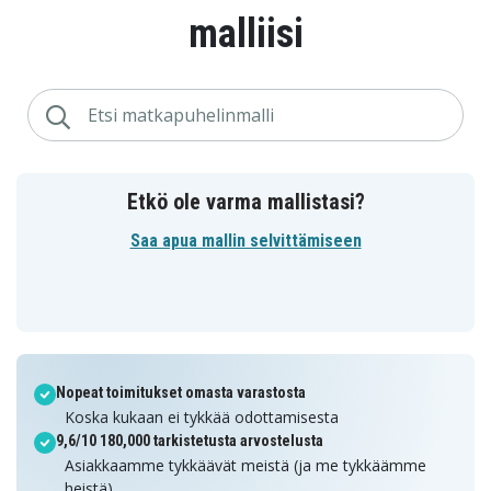
malliisi
Etkö ole varma mallistasi?
Saa apua mallin selvittämiseen
Nopeat toimitukset omasta varastosta
Koska kukaan ei tykkää odottamisesta
9,6/10 180,000 tarkistetusta arvostelusta
Asiakkaamme tykkäävät meistä (ja me tykkäämme
heistä)