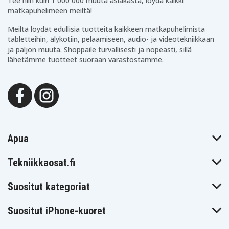
Tee niin kuin 1 000 000 muuta asiakasta, löydä kaikki
matkapuhelimeen meiltä!
Meiltä löydät edullisia tuotteita kaikkeen matkapuhelimista
tabletteihin, älykotiin, pelaamiseen, audio- ja videotekniikkaan
ja paljon muuta. Shoppaile turvallisesti ja nopeasti, sillä
lähetämme tuotteet suoraan varastostamme.
Apua
Tekniikkaosat.fi
Suositut kategoriat
Suositut iPhone-kuoret