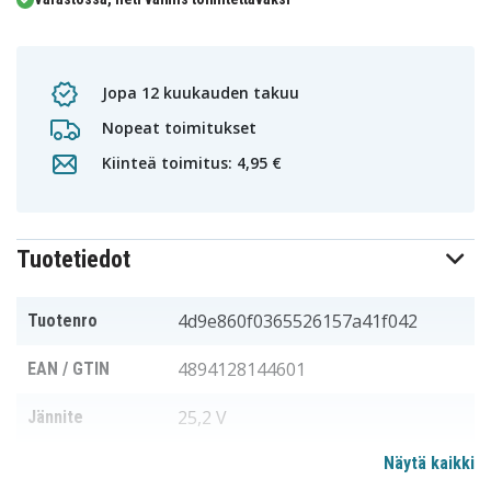
Jopa 12 kuukauden takuu
Nopeat toimitukset
Kiinteä toimitus: 4,95 €
Tuotetiedot
4d9e860f0365526157a41f042
Tuotenro
4894128144601
EAN / GTIN
25,2 V
Jännite
Näytä kaikki
Dyson
Sopii merkkiin