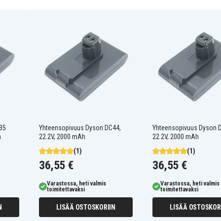
Dyson DC34
Dyson DC44
Dyson DC44 Animal Total
Clean
35
Yhteensopivuus Dyson DC44,
Yhteensopivuus Dyson 
h
22.2V, 2000 mAh
22.2V, 2000 mAh
(1)
(1)
36,55 €
36,55 €
Varastossa, heti valmis
Varastossa, heti valmis
toimitettavaksi
toimitettavaksi
N
LISÄÄ OSTOSKORIIN
LISÄÄ OSTOSKOR