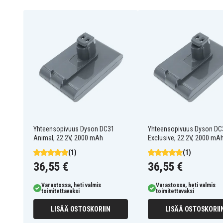
917083-03
917083-05
Akku on yhteensopiva seuraavien mallien kanssa:
Dyson DC31
Dyson DC31 Animal
Dyson DC35
Dyson DC35 Exclusive
Dyson DC44 Animal
Dyson DC44 Animal
Fuchsia
Dyson DC44 Exclusive
Yhteensopivuus Dyson DC31
Yhteensopivuus Dyson DC
Animal, 22.2V, 2000 mAh
Exclusive, 22.2V, 2000 mA
(1)
(1)
36,55 €
36,55 €
Varastossa, heti valmis
Varastossa, heti valmis
toimitettavaksi
toimitettavaksi
LISÄÄ OSTOSKORIIN
LISÄÄ OSTOSKORII