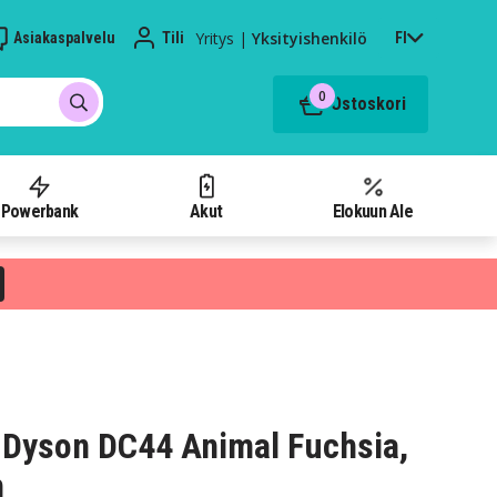
Yritys
|
Yksityishenkilö
Asiakaspalvelu
Tili
FI
0
Ostoskori
Powerbank
Akut
Elokuun Ale
Dyson DC44 Animal Fuchsia,
h