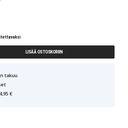
itettavaksi
LISÄÄ OSTOSKORIIN
n takuu
set
4,95 €