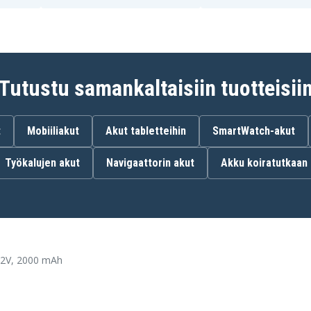
Tutustu samankaltaisiin tuotteisii
t
Mobiiliakut
Akut tabletteihin
SmartWatch-akut
Työkalujen akut
Navigaattorin akut
Akku koiratutkaan
.2V, 2000 mAh