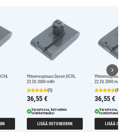
DC34,
Yhteensopivuus Dyson DC35,
Yhteensopivuus Dyso
22.2V, 2000 mAh
22.2V, 2000 mAh
(1)
(1)
36,55 €
36,55 €
Varastossa, heti valmis
Varastossa, heti valm
toimitettavaksi
toimitettavaksi
IIN
LISÄÄ OSTOSKORIIN
LISÄÄ OSTOSKO