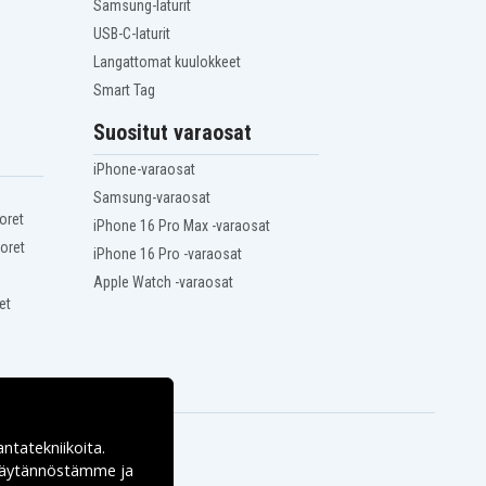
Samsung-laturit
USB-C-laturit
Langattomat kuulokkeet
Smart Tag
Suositut varaosat
iPhone-varaosat
Samsung-varaosat
oret
iPhone 16 Pro Max -varaosat
oret
iPhone 16 Pro -varaosat
Apple Watch -varaosat
et
antatekniikoita.
ekäytännöstämme ja