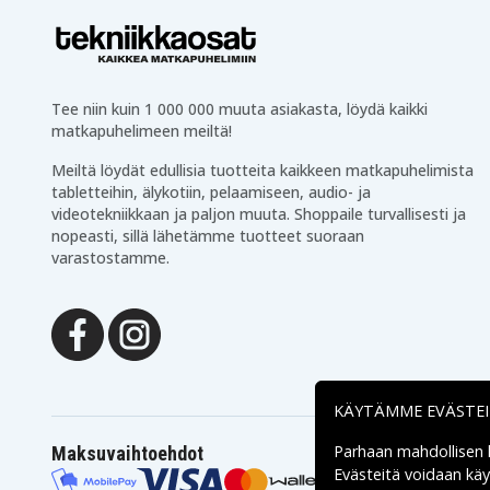
Tee niin kuin 1 000 000 muuta asiakasta, löydä kaikki
matkapuhelimeen meiltä!
Meiltä löydät edullisia tuotteita kaikkeen matkapuhelimista
tabletteihin, älykotiin, pelaamiseen, audio- ja
videotekniikkaan ja paljon muuta. Shoppaile turvallisesti ja
nopeasti, sillä lähetämme tuotteet suoraan
varastostamme.
KÄYTÄMME EVÄSTE
Parhaan mahdollisen
Maksuvaihtoehdot
Evästeitä voidaan kä