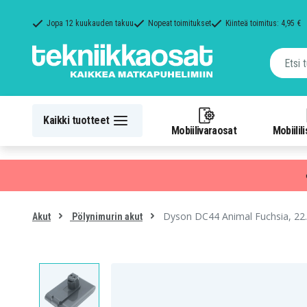
Jopa 12 kuukauden takuu
Nopeat toimitukset
Kiinteä toimitus: 4,95 €
Kaikki tuotteet
Mobiilivaraosat
Mobiilil
Dyson DC44 Animal Fuchsia, 22
Akut
Pölynimurin akut