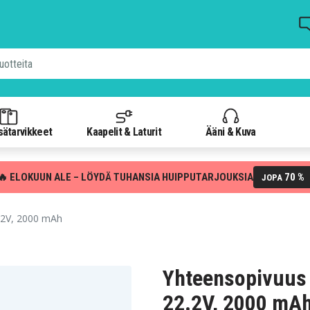
isätarvikkeet
Kaapelit & Laturit
Ääni & Kuva
🔥 ELOKUUN ALE – LÖYDÄ TUHANSIA HUIPPUTARJOUKSIA
70 %
JOPA
.2V, 2000 mAh
Yhteensopivuus 
22.2V, 2000 mA