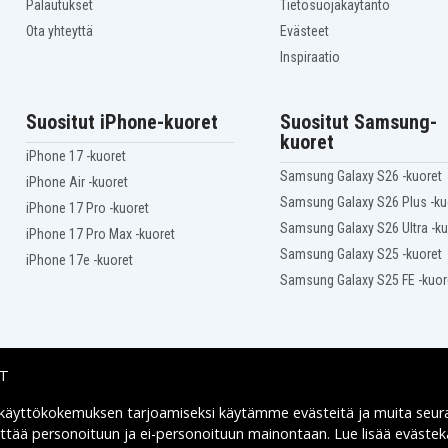
Palautukset
Tietosuojakäytäntö
Ota yhteyttä
Evästeet
Inspiraatio
Suositut iPhone-kuoret
Suositut Samsung-
kuoret
iPhone 17 -kuoret
Samsung Galaxy S26 -kuoret
iPhone Air -kuoret
Samsung Galaxy S26 Plus -ku
iPhone 17 Pro -kuoret
Samsung Galaxy S26 Ultra -ku
iPhone 17 Pro Max -kuoret
Samsung Galaxy S25 -kuoret
iPhone 17e -kuoret
Samsung Galaxy S25 FE -kuor
IT
 käyttökokemuksen tarjoamiseksi käytämme
evästeitä
ja muita seur
Toimitusvaihtoehdot
yttää personoituun ja ei-personoituun mainontaan. Lue lisää eväst