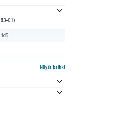
083-01)
d4d5
Näytä kaikki
m
17083-4211
18172-0201