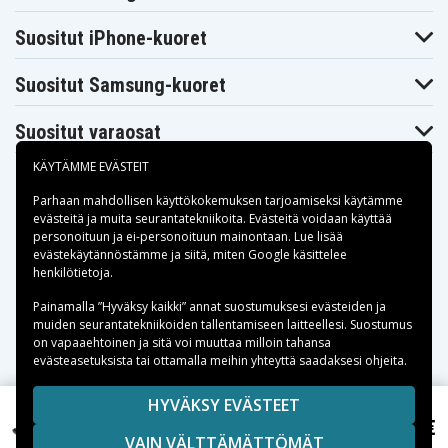
Suositut iPhone-kuoret
Suositut Samsung-kuoret
Suositut varaosat
KÄYTÄMME EVÄSTEIT
Parhaan mahdollisen käyttökokemuksen tarjoamiseksi käytämme
evästeitä
ja muita seurantatekniikoita. Evästeitä voidaan käyttää
personoituun ja ei-personoituun mainontaan. Lue lisää
Maksuvaihtoehdot
evästekäytännöstämme ja siitä, miten
Google käsittelee
henkilötietoja
.
Toimitusvaihtoehdot
Painamalla ”Hyväksy kaikki” annat suostumuksesi evästeiden ja
muiden seurantatekniikoiden tallentamiseen laitteellesi. Suostumus
on vapaaehtoinen ja sitä voi muuttaa milloin tahansa
evästeasetuksista tai ottamalla meihin yhteyttä saadaksesi ohjeita.
Copyright © 2026, Spares Nordic AB
HYVÄKSY EVÄSTEET
SIVULLA MAINITUT TAVARAMERKIT OVAT OMISTAJIENSA
8,99 €
Easyfone Prime A1, 3.7V, 900 mAh
VAIN VÄLTTÄMÄTTÖMÄT
OMAISUUTTA.