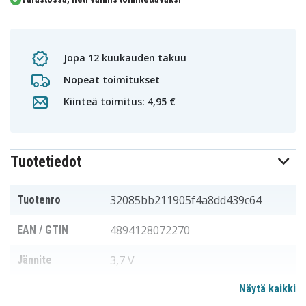
Jopa 12 kuukauden takuu
Nopeat toimitukset
Kiinteä toimitus: 4,95 €
Tuotetiedot
32085bb211905f4a8dd439c64
Tuotenro
4894128072270
EAN / GTIN
3,7 V
Jännite
Näytä kaikki
Doro
Sopii merkkiin