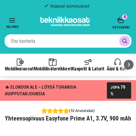
Nopeat toimitukset
Item
0
2
of
VALIKKO
OSTOSKORI
3
Mobiilivaraosat
Mobiililisätarvikkeet
Kaapelit & Laturit
Ääni & Kuva
P
🔥 ELOKUUN ALE – LÖYDÄ TUHANSIA
70
JOPA
HUIPPUTARJOUKSIA
%
(10 Arvostelut)
Yhteensopivuus Easyfone Prime A1, 3.7V, 900 mAh