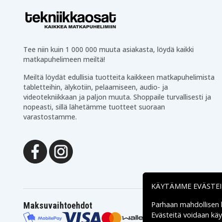
Tee niin kuin 1 000 000 muuta asiakasta, löydä kaikki
matkapuhelimeen meiltä!
Meiltä löydät edullisia tuotteita kaikkeen matkapuhelimista
tabletteihin, älykotiin, pelaamiseen, audio- ja
videotekniikkaan ja paljon muuta. Shoppaile turvallisesti ja
nopeasti, sillä lähetämme tuotteet suoraan
varastostamme.
KÄYTÄMME EVÄSTE
Parhaan mahdollisen
Maksuvaihtoehdot
Evästeitä voidaan kä