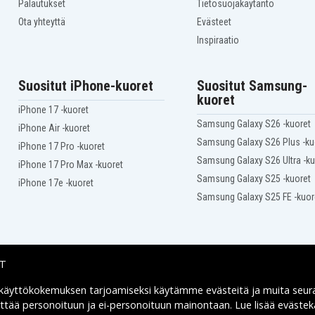
Palautukset
Tietosuojakäytäntö
Ota yhteyttä
Evästeet
Inspiraatio
Suositut iPhone-kuoret
Suositut Samsung-
kuoret
iPhone 17 -kuoret
Samsung Galaxy S26 -kuoret
iPhone Air -kuoret
Samsung Galaxy S26 Plus -ku
iPhone 17 Pro -kuoret
Samsung Galaxy S26 Ultra -ku
iPhone 17 Pro Max -kuoret
Samsung Galaxy S25 -kuoret
iPhone 17e -kuoret
Samsung Galaxy S25 FE -kuor
IT
 käyttökokemuksen tarjoamiseksi käytämme
evästeitä
ja muita seur
Toimitusvaihtoehdot
yttää personoituun ja ei-personoituun mainontaan. Lue lisää eväst