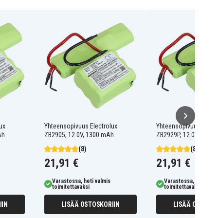
ux
Yhteensopivuus Electrolux
Yhteensopivuus Electr
Ah
ZB2905, 12.0V, 1300 mAh
ZB2929P, 12.0V, 1300
(8)
(8)
21,91 €
21,91 €
Varastossa, heti valmis
Varastossa, heti valm
toimitettavaksi
toimitettavaksi
IIN
LISÄÄ OSTOSKORIIN
LISÄÄ OSTOSKO