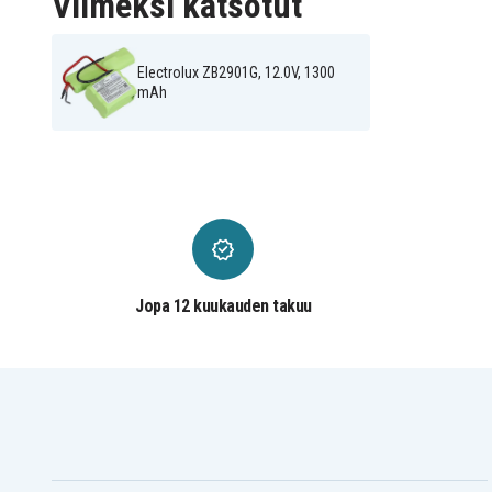
Viimeksi katsotut
Electrolux ZB2901G, 12.0V, 1300
mAh
Jopa 12 kuukauden takuu