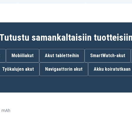
Electrolux 900272351
Electrolux ZB2903
Electrolux ZB2907R
Electrolux ZB2925
Electrolux ZB2934
Tutustu samankaltaisiin tuotteisii
t
Mobiiliakut
Akut tabletteihin
SmartWatch-akut
Työkalujen akut
Navigaattorin akut
Akku koiratutkaan
0 mAh