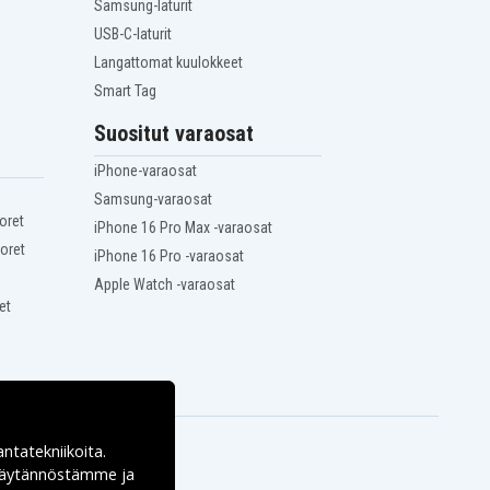
Samsung-laturit
USB-C-laturit
Langattomat kuulokkeet
Smart Tag
Suositut varaosat
iPhone-varaosat
Samsung-varaosat
oret
iPhone 16 Pro Max -varaosat
oret
iPhone 16 Pro -varaosat
Apple Watch -varaosat
et
antatekniikoita.
ekäytännöstämme ja