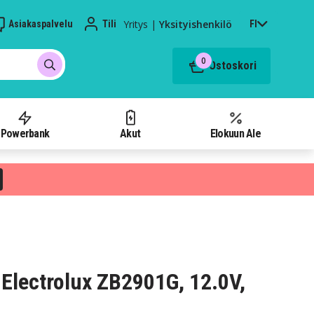
Yritys
|
Yksityishenkilö
Asiakaspalvelu
Tili
FI
0
Ostoskori
Powerbank
Akut
Elokuun Ale
Electrolux ZB2901G, 12.0V,