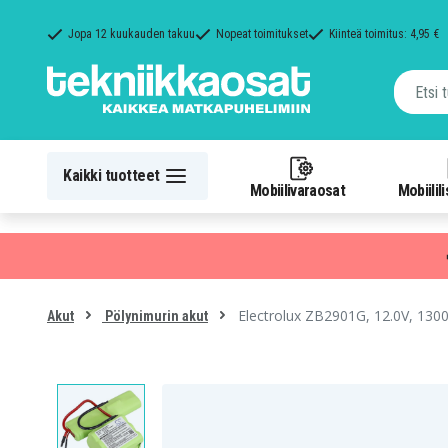
Jopa 12 kuukauden takuu
Nopeat toimitukset
Kiinteä toimitus: 4,95 €
Kaikki tuotteet
Mobiilivaraosat
Mobiilil
Electrolux ZB2901G, 12.0V, 130
Akut
Pölynimurin akut