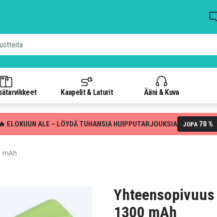
isätarvikkeet
Kaapelit & Laturit
Ääni & Kuva
🔥 ELOKUUN ALE – LÖYDÄ TUHANSIA HUIPPUTARJOUKSIA
70 %
JOPA
0 mAh
Yhteensopivuus 
1300 mAh