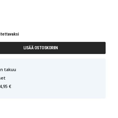
itettavaksi
LISÄÄ OSTOSKORIIN
n takuu
set
4,95 €