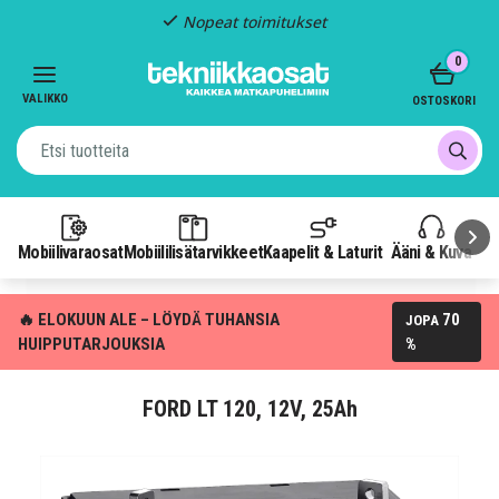
Nopeat toimitukset
Item
0
2
of
VALIKKO
OSTOSKORI
3
Mobiilivaraosat
Mobiililisätarvikkeet
Kaapelit & Laturit
Ääni & Kuva
P
🔥 ELOKUUN ALE – LÖYDÄ TUHANSIA
70
JOPA
HUIPPUTARJOUKSIA
%
FORD LT 120, 12V, 25Ah