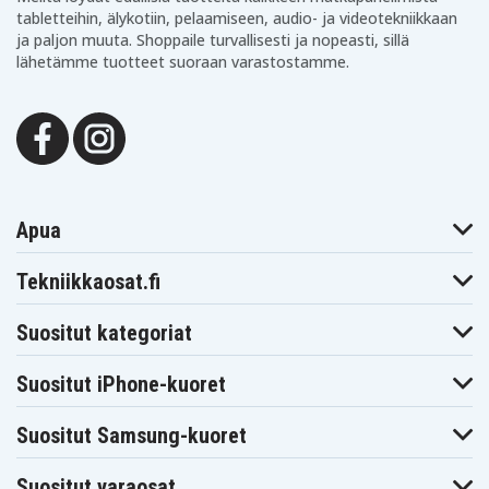
tabletteihin, älykotiin, pelaamiseen, audio- ja videotekniikkaan
Ariens
ja paljon muuta. Shoppaile turvallisesti ja nopeasti, sillä
Kaikki mallit
lähetämme tuotteet suoraan varastostamme.
MTD
Muut ruohonleikkurit
Norlett
12-100 E
Apua
John Deere
X350, X380, X390 (2016–)
Tekniikkaosat.fi
X738 (2013–)
Suositut kategoriat
Muut merkit
Turfmaster 360
Suositut iPhone-kuoret
Lawn Boy 9000-sarja
Ford (useita malleja, mm. LT & LGT-sarja)
Suositut Samsung-kuoret
Honda (H2013, H2113)
Yard Man (kaikki, 2005–)
Suositut varaosat