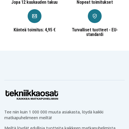
Jopa 12 kuukauden takuu
Nopeat toimitukset
Polaris
Sportsman 570 X2, Touring 570 (–2026)
Sportsman 450 HO (–2026)
Kiinteä toimitus: 4,95 €
Turvalliset tuotteet - EU-
John Deere
standardi
XUV 590M Gator
Kawasaki
Mule 4010 4x4 (–2024)
Puutarhakoneet
Stiga
Park 340 / 420 / 520 / 540 / 640 / 720 / 740-sarja
Park Pro 16 & 25 4WD
Tractor 10–39-sarja
Tee niin kuin 1 000 000 muuta asiakasta, löydä kaikki
Garden 600 / 800 / 1000
matkapuhelimeen meiltä!
G 1900
Meiltä löydät edullisia tuotteita kaikkeen matkapuhelimista