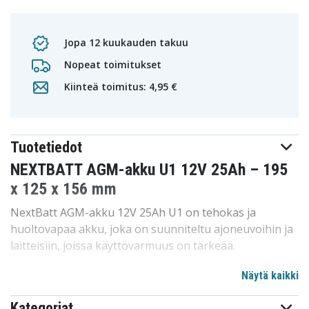
Jopa 12 kuukauden takuu
Nopeat toimitukset
Kiinteä toimitus: 4,95 €
Tuotetiedot
NEXTBATT AGM-akku U1 12V 25Ah – 195
x 125 x 156 mm
NextBatt AGM-akku 12V 25Ah U1 on tehokas ja
huoltovapaa akku, joka on suunniteltu ajoneuvoihin ja
laitteisiin, joissa käyttövarmuus on tärkeää.
Suljettu AGM-rakenne tekee akusta täysin
Näytä kaikki
vuotamattoman ja poistaa veden lisäämisen tarpeen.
Kategoriat