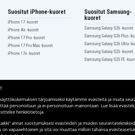
Suositut iPhone-kuoret
Suositut Samsung-
kuoret
iPhone 17 -kuoret
Samsung Galaxy S26 -kuoret
iPhone Air -kuoret
Samsung Galaxy S26 Plus -ku
iPhone 17 Pro -kuoret
Samsung Galaxy S26 Ultra -ku
iPhone 17 Pro Max -kuoret
Samsung Galaxy S25 -kuoret
iPhone 17e -kuoret
Samsung Galaxy S25 FE -kuor
IT
 käyttökokemuksen tarjoamiseksi käytämme
evästeitä
ja muita seur
Toimitusvaihtoehdot
yttää personoituun ja ei-personoituun mainontaan. Lue lisää eväst
ittelee henkilötietoja
.
kaikki” annat suostumuksesi evästeiden ja muiden seurantatekniikoi
us on vapaaehtoinen ja sitä voi muuttaa milloin tahansa evästeasetuk