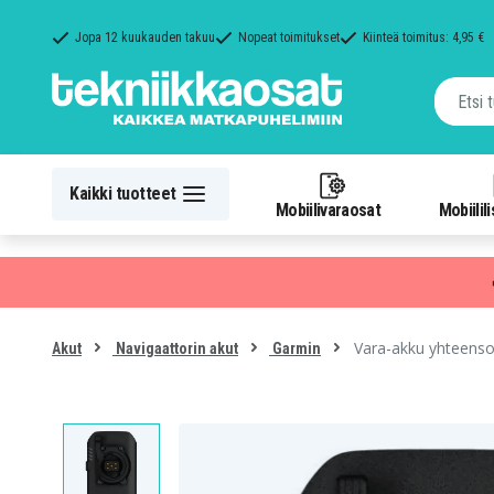
Jopa 12 kuukauden takuu
Nopeat toimitukset
Kiinteä toimitus: 4,95 €
Kaikki tuotteet
Mobiilivaraosat
Mobiilil
Vara-akku yhteenso
Akut
Navigaattorin akut
Garmin