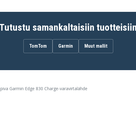
Tutustu samankaltaisiin tuotteisii
TomTom
Garmin
Muut mallit
piva Garmin Edge 830 Charge-varavirtalähde
(mukaan lukien