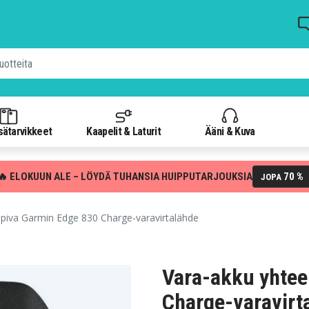
isätarvikkeet
Kaapelit & Laturit
Ääni & Kuva
🔥 ELOKUUN ALE – LÖYDÄ TUHANSIA HUIPPUTARJOUKSIA
70 %
JOPA
piva Garmin Edge 830 Charge-varavirtalähde
Vara-akku yhtee
Charge-varavirt