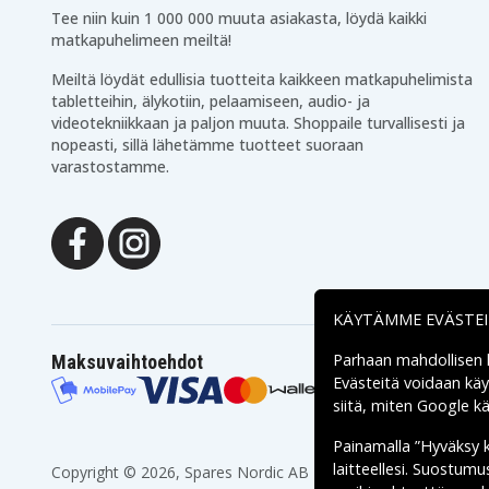
Tee niin kuin 1 000 000 muuta asiakasta, löydä kaikki
matkapuhelimeen meiltä!
Meiltä löydät edullisia tuotteita kaikkeen matkapuhelimista
tabletteihin, älykotiin, pelaamiseen, audio- ja
videotekniikkaan ja paljon muuta. Shoppaile turvallisesti ja
nopeasti, sillä lähetämme tuotteet suoraan
varastostamme.
KÄYTÄMME EVÄSTE
Parhaan mahdollisen
Maksuvaihtoehdot
Evästeitä voidaan kä
siitä, miten
Google käs
Painamalla ”Hyväksy 
laitteellesi. Suostum
Copyright © 2026, Spares Nordic AB