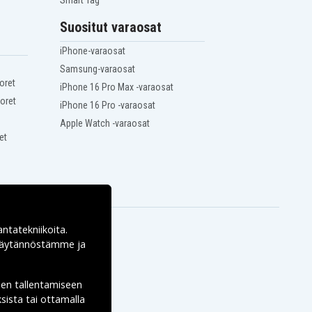
Smart Tag
Suositut varaosat
iPhone-varaosat
Samsung-varaosat
oret
iPhone 16 Pro Max -varaosat
oret
iPhone 16 Pro -varaosat
Apple Watch -varaosat
et
antatekniikoita.
ekäytännöstämme ja
den tallentamiseen
sista tai ottamalla