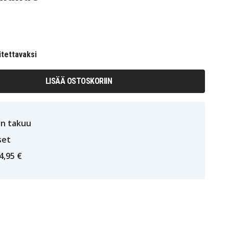
itettavaksi
LISÄÄ OSTOSKORIIN
n takuu
set
4,95 €