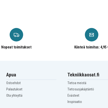
af
Nopeat toimitukset
Kiinteä toimitus: 4,95 
Apua
Tekniikkaosat.fi
Garmin Edge 530
Garmin Edge 830
Ostoehdot
Tietoa meistä
Garmin Edge Explore
Palautukset
Tietosuojakäytäntö
Garmin Forerunner 945
LTE
Ota yhteyttä
Evästeet
Garmin Forerunner 965
Inspiraatio