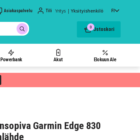
Yritys
|
Yksityishenkilö
Asiakaspalvelu
Tili
FI
0
Ostoskori
Powerbank
Akut
Elokuun Ale
nsopiva Garmin Edge 830
alähde