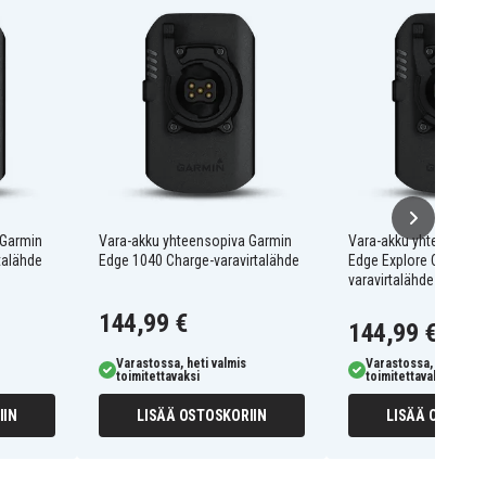
 Garmin
Vara-akku yhteensopiva Garmin
Vara-akku yhteensopi
talähde
Edge 1040 Charge-varavirtalähde
Edge Explore Charge-
varavirtalähde
144,99 €
144,99 €
Varastossa, heti valmis
Varastossa, heti valm
toimitettavaksi
toimitettavaksi
IIN
LISÄÄ OSTOSKORIIN
LISÄÄ OSTOSKO