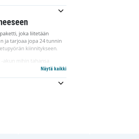
oneeseen
ketti, joka liitetään
 ja tarjoaa jopa 24 tunnin
etupyörän kiinnitykseen.
ge -akun mihin tahansa
ukaan lukien lisävarusteet ja
Näytä kaikki
apelilla, jotta voit pysyä