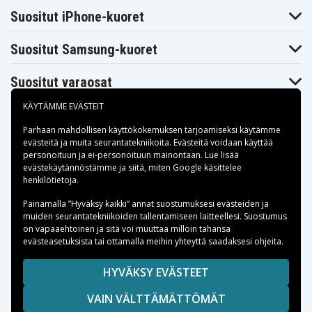
H82Z
Digilife DDV-
Suositut iPhone-kuoret
Digilife DDV-M1
Digilife DDV-R70
S670
Digilife DDV-
Digilife DDV-V1
Digilife DDV-V2
V1000
Suositut Samsung-kuoret
Digilife DDV-
Digilife DDV-V6
Digilife DDV-V7
V3HD
Suositut varaosat
Digilife DDV-
Digilife DDV-
Digilife HDV-R50
XT16I
Z530
Digilife LDC-
Digilife LDC-
KÄYTÄMME EVÄSTEIT
Drift HD170
828Z
XT16i
Easypix
Parhaan mahdollisen käyttökokemuksen tarjoamiseksi käytämme
Drift HD170S
Easypix DV5311
DV5311HD
evästeitä
ja muita seurantatekniikoita. Evästeitä voidaan käyttää
Fujifilm FinePix
Fujifilm FinePix
Fujifilm FinePix
personoituun ja ei-personoituun mainontaan. Lue lisää
50i
601
F401
Maksuvaihtoehdot
evästekäytännöstämme ja siitä, miten
Google käsittelee
Fujifilm FinePix
Fujifilm FinePix
Fujifilm FinePix
henkilötietoja
.
F401 Zoom
F410
F410 Zoom
Fujifilm FinePix
Fujifilm FinePix
Fujifilm FinePix
Toimitusvaihtoehdot
Painamalla ”Hyväksy kaikki” annat suostumuksesi evästeiden ja
F601
F601 Zoom
F601Zoom
muiden seurantatekniikoiden tallentamiseen laitteellesi. Suostumus
Fujifilm FinePix
Fujifilm FinePix
Fujifilm FinePix
on vapaaehtoinen ja sitä voi muuttaa milloin tahansa
MX. Finepix
M603
M603 Zoom
M603
evästeasetuksista tai ottamalla meihin yhteyttä saadaksesi ohjeita.
Fujifilm Finepix
Gateway DC-
HP Gwen
M
T50
Copyright © 2026, Spares Nordic AB
HYVÄKSY EVÄSTEET
HP PhotoSmart
HP Photosmart
HP Photosmart
SIVULLA MAINITUT TAVARAMERKIT OVAT OMISTAJIENSA
R07
R507
R607
VAIN VÄLTTÄMÄTTÖMÄT
OMAISUUTTA.
HP Photosmart
HP Photosmart
HP Photosmart
R607 BMW
R607 Gwen
R607xi