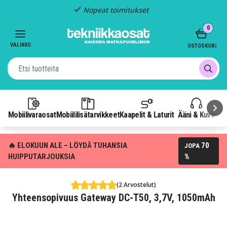
Nopeat toimitukset
Item
0
2
of
VALIKKO
OSTOSKORI
3
Mobiilivaraosat
Mobiililisätarvikkeet
Kaapelit & Laturit
Ääni & Kuva
P
🔥 ELOKUUN ALE – LÖYDÄ TUHANSIA
70
JOPA
HUIPPUTARJOUKSIA
%
(2 Arvostelut)
Yhteensopivuus Gateway DC-T50, 3,7V, 1050mAh