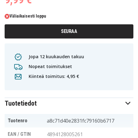
Väliaikaisesti loppu
SEURAA
Jopa 12 kuukauden takuu
Nopeat toimitukset
Kiinteä toimitus: 4,95 €
Tuotetiedot
a8c71d40e2831fc79160b6717
Tuotenro
4894128005261
EAN / GTIN