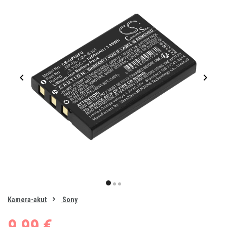
Item
1
item
item
item
of
0
Kamera-akut
Sony
1
2
3
9,99 €