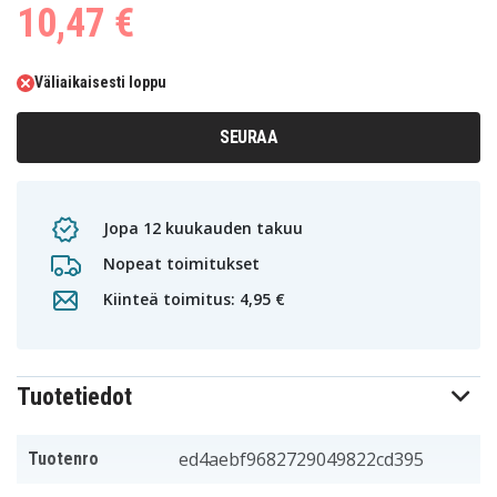
10,47 €
Väliaikaisesti loppu
SEURAA
Jopa 12 kuukauden takuu
Nopeat toimitukset
Kiinteä toimitus: 4,95 €
Tuotetiedot
ed4aebf9682729049822cd395
Tuotenro