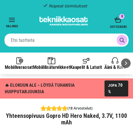
Nopeat toimitukset
Item
0
2
of
VALIKKO
OSTOSKORI
3
Mobiilivaraosat
Mobiililisätarvikkeet
Kaapelit & Laturit
Ääni & Kuva
P
🔥 ELOKUUN ALE – LÖYDÄ TUHANSIA
70
JOPA
HUIPPUTARJOUKSIA
%
(18 Arvostelut)
Yhteensopivuus Gopro HD Hero Naked, 3.7V, 1100
mAh