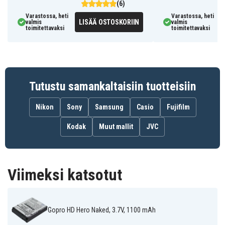
(6)
Gopro HD Surf
Gopro Hero 2
Gopro Hero
Hero
HD2-14
Varastossa, heti
Varastossa, heti
Gopro Hero HD
LISÄÄ OSTOSKORIIN
valmis
valmis
1080p Digital
toimitettavaksi
toimitettavaksi
Cameras
Tutustu samankaltaisiin tuotteisiin
Nikon
Sony
Samsung
Casio
Fujifilm
Kodak
Muut mallit
JVC
Viimeksi katsotut
Gopro HD Hero Naked, 3.7V, 1100 mAh