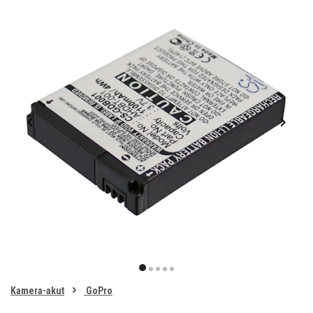
Item
1
item
item
item
item
item
of
0
Kamera-akut
GoPro
1
2
3
4
5