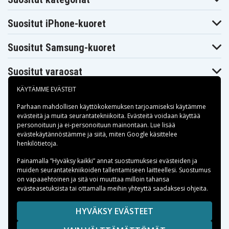
Suositut iPhone-kuoret
Suositut Samsung-kuoret
Suositut varaosat
KÄYTÄMME EVÄSTEIT
Parhaan mahdollisen käyttökokemuksen tarjoamiseksi käytämme
evästeitä
ja muita seurantatekniikoita. Evästeitä voidaan käyttää
personoituun ja ei-personoituun mainontaan. Lue lisää
Maksuvaihtoehdot
evästekäytännöstämme ja siitä, miten
Google käsittelee
henkilötietoja
.
Toimitusvaihtoehdot
Painamalla ”Hyväksy kaikki” annat suostumuksesi evästeiden ja
muiden seurantatekniikoiden tallentamiseen laitteellesi. Suostumus
on vapaaehtoinen ja sitä voi muuttaa milloin tahansa
evästeasetuksista tai ottamalla meihin yhteyttä saadaksesi ohjeita.
Copyright © 2026, Spares Nordic AB
HYVÄKSY EVÄSTEET
SIVULLA MAINITUT TAVARAMERKIT OVAT OMISTAJIENSA