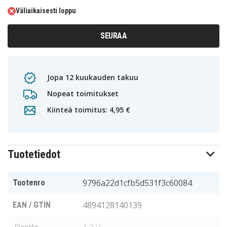
Väliaikaisesti loppu
SEURAA
Jopa 12 kuukauden takuu
Nopeat toimitukset
Kiinteä toimitus: 4,95 €
Tuotetiedot
9796a22d1cfb5d531f3c60084
Tuotenro
4894128140139
EAN / GTIN