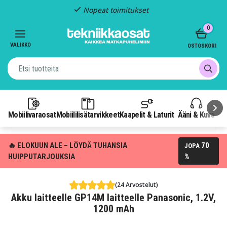
Nopeat toimitukset
Item
0
2
of
VALIKKO
OSTOSKORI
3
Mobiilivaraosat
Mobiililisätarvikkeet
Kaapelit & Laturit
Ääni & Kuva
P
🔥 ELOKUUN ALE – LÖYDÄ TUHANSIA
70
JOPA
HUIPPUTARJOUKSIA
%
(24 Arvostelut)
Akku laitteelle GP14M laitteelle Panasonic, 1.2V,
1200 mAh