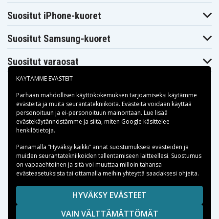
ST700
Sharp MD-
Sharp MD-
Suositut iPhone-kuoret
Sony D-E888
ST770
ST880
Sony D-E905
Sony D-E999
Sony D-EJ01
Suositut Samsung-kuoret
Sony D-EJ1000
Sony D-EJ2000
Sony D-EJ825
Sony D-EJ915
Sony D-EJ925
Sony D-EJ955
Sony D-NE1
Sony D-NE10
Sony D-NE800
Suositut varaosat
Sony D-NE900
Sony MZ- 55
Sony MZ-11
Sony MZ-25
Sony MZ-30
Sony MZ-35
KÄYTÄMME EVÄSTEIT
Sony MZ-44
Sony MZ-45
Sony MZ-50
Sony MZ-500
Sony MZ-501
Sony MZ-600
Parhaan mahdollisen käyttökokemuksen tarjoamiseksi käytämme
Sony MZ-610
Sony MZ-70
Sony MZ-700
evästeitä
ja muita seurantatekniikoita. Evästeitä voidaan käyttää
Sony MZ-707
Sony MZ-710
Sony MZ-75
personoituun ja ei-personoituun mainontaan. Lue lisää
Maksuvaihtoehdot
Sony MZ-77
Sony MZ-80
Sony MZ-800
evästekäytännöstämme ja siitä, miten
Google käsittelee
Sony MZ-90
Sony MZ-900
henkilötietoja
.
Toimitusvaihtoehdot
Painamalla ”Hyväksy kaikki” annat suostumuksesi evästeiden ja
muiden seurantatekniikoiden tallentamiseen laitteellesi. Suostumus
on vapaaehtoinen ja sitä voi muuttaa milloin tahansa
evästeasetuksista tai ottamalla meihin yhteyttä saadaksesi ohjeita.
Copyright © 2026, Spares Nordic AB
HYVÄKSY EVÄSTEET
SIVULLA MAINITUT TAVARAMERKIT OVAT OMISTAJIENSA
VAIN VÄLTTÄMÄTTÖMÄT
OMAISUUTTA.