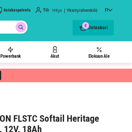
Yritys
|
Yksityishenkilö
Asiakaspalvelu
Tili
FI
0
Ostoskori
Powerbank
Akut
Elokuun Ale
N FLSTC Softail Heritage
, 12V, 18Ah