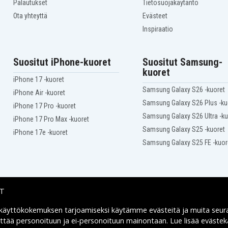
Palautukset
Tietosuojakäytäntö
Ota yhteyttä
Evästeet
Inspiraatio
 (1996–2007)
Suositut iPhone-kuoret
Suositut Samsung-
kuoret
iPhone 17 -kuoret
Samsung Galaxy S26 -kuoret
iPhone Air -kuoret
Samsung Galaxy S26 Plus -ku
iPhone 17 Pro -kuoret
Samsung Galaxy S26 Ultra -ku
iPhone 17 Pro Max -kuoret
Samsung Galaxy S25 -kuoret
iPhone 17e -kuoret
Samsung Galaxy S25 FE -kuor
IT
0–2026)
6)
 käyttökokemuksen tarjoamiseksi käytämme
evästeitä
ja muita seur
Toimitusvaihtoehdot
26)
yttää personoituun ja ei-personoituun mainontaan. Lue lisää eväst