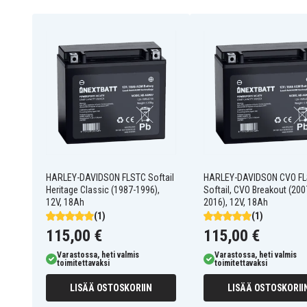
AGM High Performance -teknologia parantaa lyijylevy
suuremman käynnistystehon verrattuna tavallisiin 
akusta erityisen sopivan ajoneuvoille, joilla on suur
Käyttökohteet
• Moottoripyörät
• ATV-ajoneuvot
• Mönkijät
• Moottorikelkat
• Maastoajoneuvot
HARLEY-DAVIDSON FLSTC Softail
HARLEY-DAVIDSON CVO F
• Vesiskootterit
Heritage Classic (1987-1996),
Softail, CVO Breakout (200
12V, 18Ah
2016), 12V, 18Ah
(1)
(1)
Ominaisuudet
115,00 €
115,00 €
• Täyteen ladattu AGM-moottoripyöräakku – maksima
Varastossa, heti valmis
Varastossa, heti valmis
käyttöön
toimitettavaksi
toimitettavaksi
• Huoltovapaa ja täysin vuotamaton edistyneen AGM-
LISÄÄ OSTOSKORIIN
LISÄÄ OSTOSKORII
• Joustava asennus useisiin asentoihin, ei pelkästää