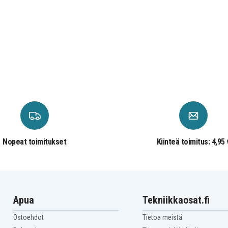
ja (2016–2026)
Nopeat toimitukset
Kiinteä toimitus: 4,95 
Apua
Tekniikkaosat.fi
Ostoehdot
Tietoa meistä