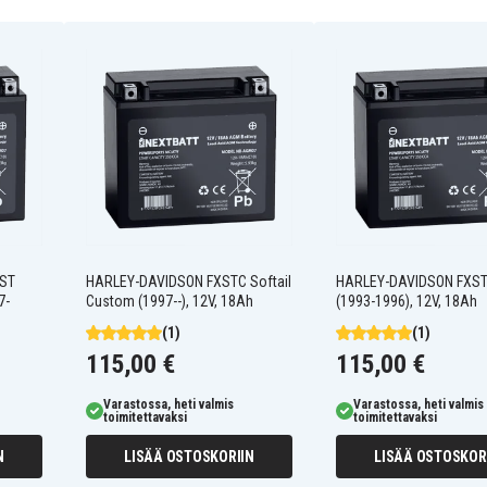
jen tehokkuutta ja tuottaa
AGM-akkuihin. Tämä tekee
empi energiantarve.
LST
HARLEY-DAVIDSON FXSTC Softail
HARLEY-DAVIDSON FXSTC
7-
Custom (1997--), 12V, 18Ah
(1993-1996), 12V, 18Ah
(1)
(1)
115,00 €
115,00 €
alinen käynnistysteho heti
Varastossa, heti valmis
Varastossa, heti valmis
toimitettavaksi
toimitettavaksi
teknologian ansiosta
N
LISÄÄ OSTOSKORIIN
LISÄÄ OSTOSKOR
n pystyasentoon