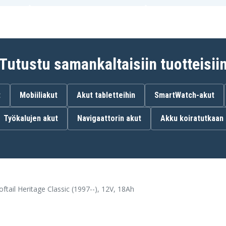
käynnistykseen
lkkoihin ja
uhteita
Tutustu samankaltaisiin tuotteisii
t
Mobiiliakut
Akut tabletteihin
SmartWatch-akut
2021–2026)
Työkalujen akut
Navigaattorin akut
Akku koiratutkaan
)
il Heritage Classic (1997--), 12V, 18Ah