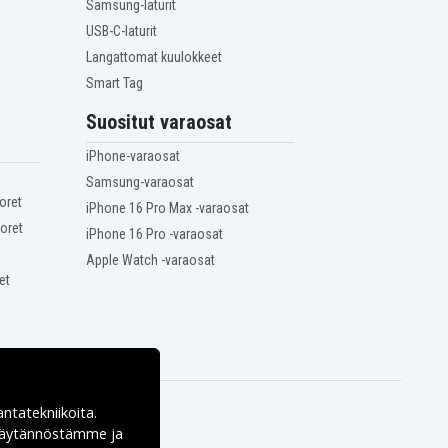
Samsung-laturit
USB-C-laturit
Langattomat kuulokkeet
Smart Tag
Suositut varaosat
iPhone-varaosat
Samsung-varaosat
oret
iPhone 16 Pro Max -varaosat
oret
iPhone 16 Pro -varaosat
Apple Watch -varaosat
et
antatekniikoita.
ekäytännöstämme ja