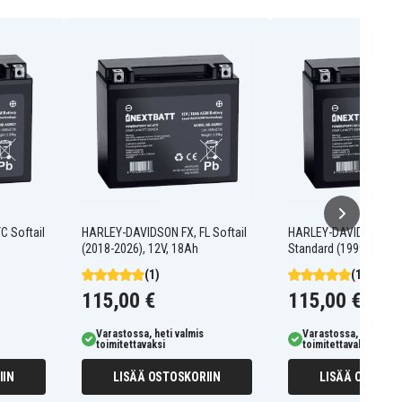
 Softail
HARLEY-DAVIDSON FX, FL Softail
HARLEY-DAVIDSON Sof
(2018-2026), 12V, 18Ah
Standard (1999-2024),
(1)
(1)
115,00 €
115,00 €
Varastossa, heti valmis
Varastossa, heti valm
toimitettavaksi
toimitettavaksi
IIN
LISÄÄ OSTOSKORIIN
LISÄÄ OSTOSKO