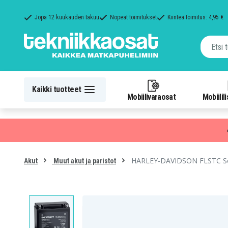
Jopa 12 kuukauden takuu
Nopeat toimitukset
Kiinteä toimitus: 4,95 €
Kaikki tuotteet
Mobiilivaraosat
Mobiilil
HARLEY-DAVIDSON FLSTC Softa
Akut
Muut akut ja paristot