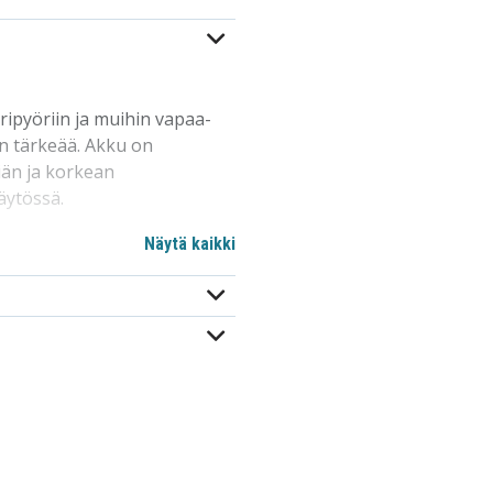
pyöriin ja muihin vapaa-
on tärkeää. Akku on
iän ja korkean
äytössä.
ovapaan ja vuotamattoman.
Näytä kaikki
ri asentoihin, ei
ta.
eissa
mattomaan käynnistykseen.
äynnistysvirta ja
 lämpötiloissa. Kestävä
tivissa olosuhteissa.