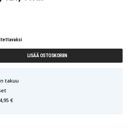
itettavaksi
LISÄÄ OSTOSKORIIN
n takuu
set
4,95 €