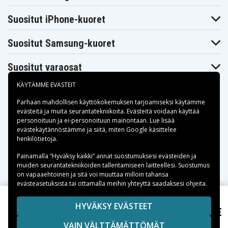
Suositut iPhone-kuoret
Suositut Samsung-kuoret
Suositut varaosat
KÄYTÄMME EVÄSTEIT
Parhaan mahdollisen käyttökokemuksen tarjoamiseksi käytämme
evästeitä
ja muita seurantatekniikoita. Evästeitä voidaan käyttää
personoituun ja ei-personoituun mainontaan. Lue lisää
Maksuvaihtoehdot
evästekäytännöstämme ja siitä, miten
Google käsittelee
henkilötietoja
.
Toimitusvaihtoehdot
Painamalla ”Hyväksy kaikki” annat suostumuksesi evästeiden ja
muiden seurantatekniikoiden tallentamiseen laitteellesi. Suostumus
on vapaaehtoinen ja sitä voi muuttaa milloin tahansa
evästeasetuksista tai ottamalla meihin yhteyttä saadaksesi ohjeita.
Copyright © 2026, Spares Nordic AB
HYVÄKSY EVÄSTEET
94,07 €
Hilti TCU 7/36, 24.0V, 3300 mAh
SIVULLA MAINITUT TAVARAMERKIT OVAT OMISTAJIENSA
VAIN VÄLTTÄMÄTTÖMÄT
OMAISUUTTA.