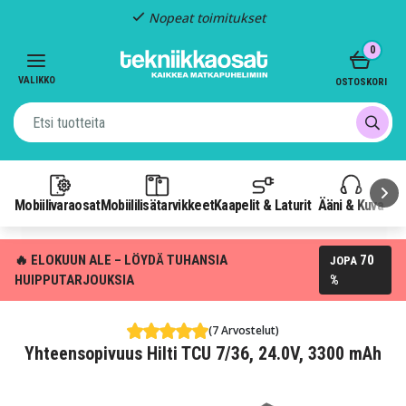
Nopeat toimitukset
Item
0
2
of
VALIKKO
OSTOSKORI
3
Mobiilivaraosat
Mobiililisätarvikkeet
Kaapelit & Laturit
Ääni & Kuva
P
🔥 ELOKUUN ALE – LÖYDÄ TUHANSIA
70
JOPA
HUIPPUTARJOUKSIA
%
(7 Arvostelut)
Yhteensopivuus Hilti TCU 7/36, 24.0V, 3300 mAh