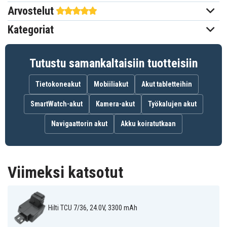
Arvostelut
200,70 x 111,00 x 104,66 mm
Mitat
Kategoriat
3300 mAh
Kapasiteetti
Tutustu samankaltaisiin tuotteisiin
Akku korvaa:
BP60
BP72
Tietokoneakut
Mobiiliakut
Akut tabletteihin
SmartWatch-akut
Kamera-akut
Työkalujen akut
Akku on yhteensopiva seuraavien mallien kanssa:
Navigaattorin akut
Akku koiratutkaan
Hilti C 7/24
Hilti C 7/36
Hilti TCU 7/36
Hilti TE 5 A
Viimeksi katsotut
Hilti TCU 7/36, 24.0V, 3300 mAh