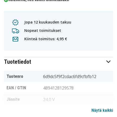
Jopa 12 kuukauden takuu
Nopeat toimitukset
Kiinteä toimitus: 4,95 €
Tuotetiedot
6d9dc5f9f2cdac6fd9cfbfb12
Tuotenro
4894128129578
EAN / GTIN
24,0 V
Jännite
Näytä kaikki
HILTI
Sopii merkkiin