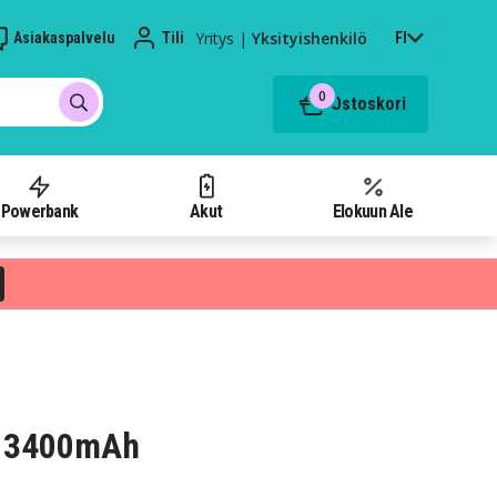
Yritys
|
Yksityishenkilö
Asiakaspalvelu
Tili
FI
0
Ostoskori
Powerbank
Akut
Elokuun Ale
5 3400mAh