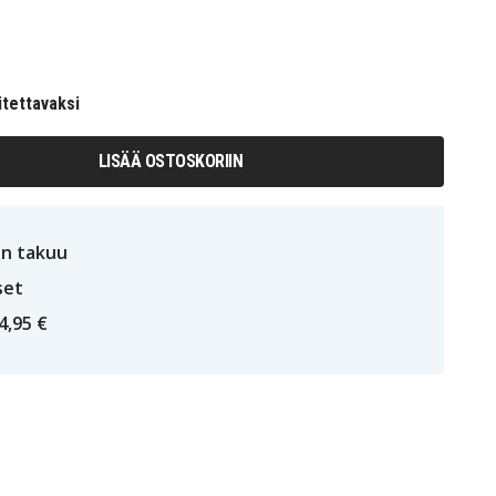
itettavaksi
LISÄÄ OSTOSKORIIN
n takuu
set
4,95 €