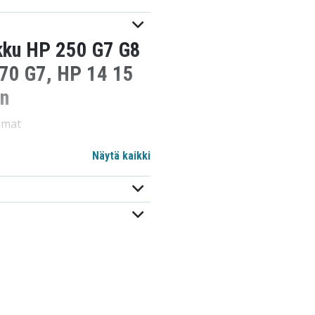
kku HP 250 G7 G8
70 G7, HP 14 15
in
immat
Näytä kaikki
jen ansiosta.
at täydellisen sopivuuden