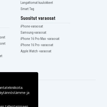
Langattomat kuulokkeet
Smart Tag
Suositut varaosat
iPhone-varaosat
Samsung-varaosat
oret
iPhone 16 Pro Max -varaosat
oret
iPhone 16 Pro -varaosat
Apple Watch -varaosat
et
antatekniikoita.
ekäytännöstämme ja
den tallentamiseen