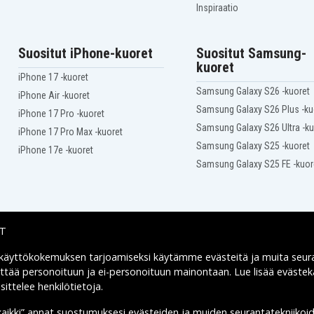
Inspiraatio
Suositut iPhone-kuoret
Suositut Samsung-
kuoret
iPhone 17 -kuoret
Samsung Galaxy S26 -kuoret
iPhone Air -kuoret
Samsung Galaxy S26 Plus -ku
iPhone 17 Pro -kuoret
Samsung Galaxy S26 Ultra -ku
iPhone 17 Pro Max -kuoret
Samsung Galaxy S25 -kuoret
iPhone 17e -kuoret
Samsung Galaxy S25 FE -kuor
4c
IT
 käyttökokemuksen tarjoamiseksi käytämme
evästeitä
ja muita seur
Toimitusvaihtoehdot
yttää personoituun ja ei-personoituun mainontaan. Lue lisää eväst
ittelee henkilötietoja
.
kaikki” annat suostumuksesi evästeiden ja muiden seurantatekniikoi