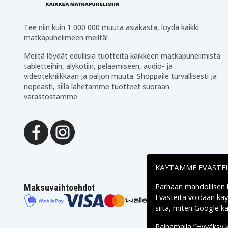
HP 17Q
HP 17T
Tee niin kuin 1 000 000 muuta asiakasta, löydä kaikki
HP 17Z
matkapuhelimeen meiltä!
HP 240 G7
Meiltä löydät edullisia tuotteita kaikkeen matkapuhelimista
HP 245 G7
tabletteihin, älykotiin, pelaamiseen, audio- ja
HP 246 G7
videotekniikkaan ja paljon muuta. Shoppaile turvallisesti ja
HP 256 G7
nopeasti, sillä lähetämme tuotteet suoraan
HP 340 G5
varastostamme.
HP 348 G5
03aeda74fc03e21fc5b8d75
Tuotenro
5903317228158
EAN / GTIN
KÄYTÄMME EVÄSTE
Akku, Paristo
Tuotetyyppi
Parhaan mahdollisen
Maksuvaihtoehdot
Evästeitä voidaan kä
11.55 V
Jännite
siitä, miten
Google käs
Green Cell
Merkki
Painamalla ”Hyväksy 