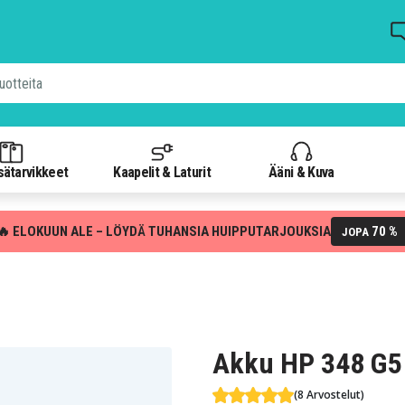
isätarvikkeet
Kaapelit & Laturit
Ääni & Kuva
🔥 ELOKUUN ALE – LÖYDÄ TUHANSIA HUIPPUTARJOUKSIA
70 %
JOPA
Akku HP 348 G
(8 Arvostelut)