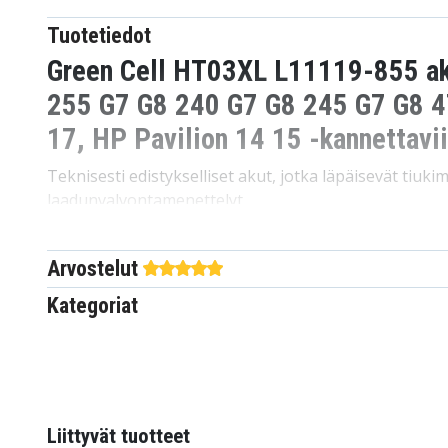
Tuotetiedot
Green Cell HT03XL L11119-855 a
255 G7 G8 240 G7 G8 245 G7 G8 4
17, HP Pavilion 14 15 -kannettavi
Teknisesti edistykselliset akut, jotka läpäisevät tiuk
laadunvalvontamenettelyt.
Korkea suorituskyky alkuperäisten Green Cell -kenno
Arvostelut
Tarkat ja varmistetut yhteensopivuusluettelot takaav
tiettyyn laitteeseen.
Kategoriat
Tekniset tiedot:
Merkki: Green Cell
Kapasiteetti: 3400 mAh
Tyyppi: Li-polymer
Liittyvät tuotteet