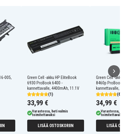
16-005,
Green Cell -akku HP EliteBook
Green Cell -akku HP El
6930 ProBook 6400 -
8460p ProBook 6360b 
kannettavalle, 4400mAh, 11.1V
kannettavalle, 4400mA
(1)
(6)
33,99 €
34,99 €
Varastossa, heti valmis
Varastossa, heti valm
toimitettavaksi
toimitettavaksi
IIN
LISÄÄ OSTOSKORIIN
LISÄÄ OSTOSKO