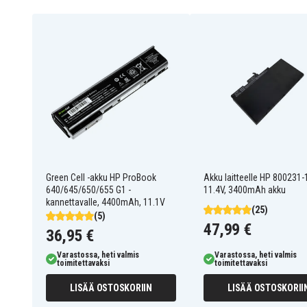
Jännite: 11,5 V
Soluja: 3
Ylikuormitussuoja: Kyllä
Ylikuormitussuoja: Kyllä
Korvaa:
HSTNN-UB7J
HSTNN-DB8R
HSTNN-IB8O
HSTNN-LB8M
HT03XL
L11119-422
Green Cell -akku HP ProBook
Akku laitteelle HP 800231-
L11119-855
640/645/650/655 G1 -
11.4V, 3400mAh akku
L11119-856
kannettavalle, 4400mAh, 11.1V
(25)
L11119-857
(5)
47,99 €
36,95 €
L11421-1C1
L11421-1C2
Varastossa, heti valmis
Varastossa, heti valmis
toimitettavaksi
toimitettavaksi
L11421-271
L11421-2C1
LISÄÄ OSTOSKORIIN
LISÄÄ OSTOSKORII
L11421-2C2