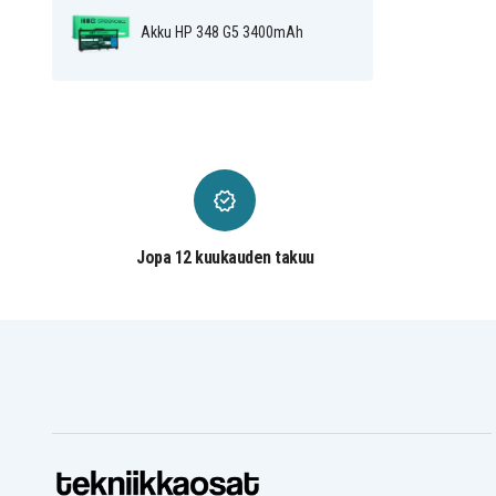
Yhteensopiva seuraavien kanssa:
Akku HP 348 G5 3400mAh
HP 250 G7
HP 255 G7
HP Pavilion 14
HP Pavilion 15
HP Pavilion 15T
HP Pavilion 15Z
HP 14
HP 14Q
HP 14S
Jopa 12 kuukauden takuu
HP 14T
HP 14Z
HP 15
HP 15G
HP 15Q
HP 15S
HP 15T
HP 15Z
HP 17