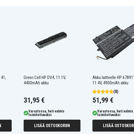
141,
Green Cell HP DV4, 11.1V,
Akku laitteelle HP 67891
4400mAh akku
11.4V, 4900mAh akku
(8)
31,95 €
51,99 €
Varastossa, heti valmis
Varastossa, heti valmis
toimitettavaksi
toimitettavaksi
N
LISÄÄ OSTOSKORIIN
LISÄÄ OSTOSKOR