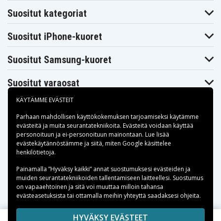
Folio 9470m
Folio 9470m
Folio 9470m
Suositut kategoriat
(E1D52PP)
(E1F38UC)
(E2D79UC)
Hp EliteBook
Hp EliteBook
Hp EliteBook
Folio 9470m
Folio 9470m
Folio 9470m
Suositut iPhone-kuoret
(E2F76EC)
(E2F89EC)
(E2F96EC)
Hp EliteBook
Hp EliteBook
Hp EliteBook
Folio 9470m
Folio 9470m
Folio 9470m
Suositut Samsung-kuoret
(E2G15EC)
(E2G16EC)
(E2G24EC)
Hp EliteBook
Hp EliteBook
Hp EliteBook
Folio 9470m
Folio 9470m
Folio 9470m
Suositut varaosat
(E2G34EC)
(E2W28PP)
(E3Q53UP)
Hp EliteBook
Hp EliteBook
Hp EliteBook
Folio 9470m
Folio 9470m
Folio 9470m
KÄYTÄMME EVÄSTEIT
(E4A40PC)
(E4F84UC)
(E5G55PA)
Hp EliteBook
Hp EliteBook
Hp EliteBook
Parhaan mahdollisen käyttökokemuksen tarjoamiseksi käytämme
Folio 9470m
Folio 9470m
Folio 9470m
evästeitä
ja muita seurantatekniikoita. Evästeitä voidaan käyttää
(E5M71UC)
(E6S90UC)
(E7M24PA)
personoituun ja ei-personoituun mainontaan. Lue lisää
Hp EliteBook
Hp EliteBook
Hp EliteBook
Maksuvaihtoehdot
evästekäytännöstämme ja siitä, miten
Google käsittelee
Folio 9470m
Folio 9470m
Folio 9470m
(E8K05UP)
(E8L01UP)
(E8M55UP)
henkilötietoja
.
Hp EliteBook
Hp EliteBook
Hp EliteBook
Toimitusvaihtoehdot
Folio 9470m
Folio 9470m
Folio 9470m
Painamalla ”Hyväksy kaikki” annat suostumuksesi evästeiden ja
(E9H36UC)
(E9S13EP)
(E9S16EP)
muiden seurantatekniikoiden tallentamiseen laitteellesi. Suostumus
Hp EliteBook
Hp EliteBook
Hp EliteBook
on vapaaehtoinen ja sitä voi muuttaa milloin tahansa
Folio 9470m
Folio 9470m
Folio 9470m
evästeasetuksista tai ottamalla meihin yhteyttä saadaksesi ohjeita.
(F3G20EP)
(F3G29EP)
(F3S79EC)
Hp EliteBook
Hp EliteBook
Hp EliteBook
Folio 9470m
Folio 9470m
Folio 9470m
Copyright © 2026, Spares Nordic AB
HYVÄKSY EVÄSTEET