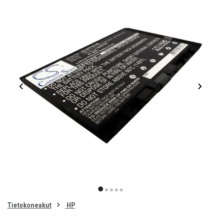
Item
1
item
item
item
item
item
of
0
Tietokoneakut
HP
1
2
3
4
5