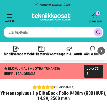
Nopeat toimitukset
Item
0
2
of
VALIKKO
OSTOSKORI
3
Mobiilivaraosat
Mobiililisätarvikkeet
Kaapelit & Laturit
Ääni & Kuva
P
🔥 ELOKUUN ALE – LÖYDÄ TUHANSIA
70
JOPA
HUIPPUTARJOUKSIA
%
(18 Arvostelut)
Yhteensopivuus Hp EliteBook Folio 9480m (K8X10UP),
14.8V, 3500 mAh