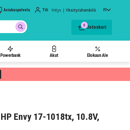
Yritys
|
Yksityishenkilö
Asiakaspalvelu
Tili
FI
0
Ostoskori
Powerbank
Akut
Elokuun Ale
HP Envy 17-1018tx, 10.8V,