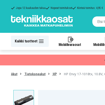
Jopa 12 kuukauden takuu
Nopeat toimitukset
Kiinteä toimitus: 4,95 €
Kaikki tuotteet
Mobiilivaraosat
Mobiilil
HP Envy 17-1018tx, 10.8V,
Akut
Tietokoneakut
HP