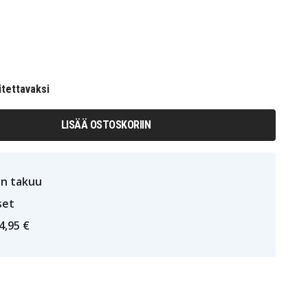
itettavaksi
LISÄÄ OSTOSKORIIN
n takuu
set
4,95 €