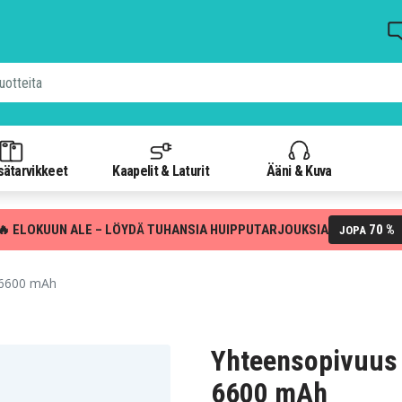
isätarvikkeet
Kaapelit & Laturit
Ääni & Kuva
🔥 ELOKUUN ALE – LÖYDÄ TUHANSIA HUIPPUTARJOUKSIA
70 %
JOPA
 6600 mAh
Yhteensopivuus 
6600 mAh