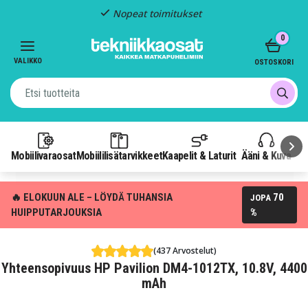
Nopeat toimitukset
Item
0
2
of
VALIKKO
OSTOSKORI
3
Mobiilivaraosat
Mobiililisätarvikkeet
Kaapelit & Laturit
Ääni & Kuva
P
🔥 ELOKUUN ALE – LÖYDÄ TUHANSIA
70
JOPA
HUIPPUTARJOUKSIA
%
(437 Arvostelut)
Yhteensopivuus HP Pavilion DM4-1012TX, 10.8V, 4400
mAh