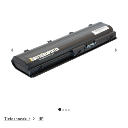
Item
1
item
item
item
item
of
0
Tietokoneakut
HP
1
2
3
4