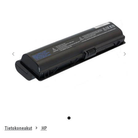
Item
1
item
of
0
Tietokoneakut
HP
1