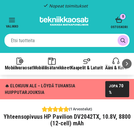
Nopeat toimitukset
Item
0
2
of
VALIKKO
OSTOSKORI
3
Mobiilivaraosat
Mobiililisätarvikkeet
Kaapelit & Laturit
Ääni & Kuva
P
🔥 ELOKUUN ALE – LÖYDÄ TUHANSIA
70
JOPA
HUIPPUTARJOUKSIA
%
(1 Arvostelut)
Yhteensopivuus HP Pavilion DV2042TX, 10.8V, 8800
(12-cell) mAh