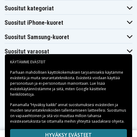
Presario A950ES
Presario A960EF
Presario A960EM
Suositut kategoriat
Compaq
Compaq
Compaq
Presario A961EM
Presario A961TU
Presario A962TU
Compaq
Compaq
Compaq
Suositut iPhone-kuoret
Presario A963TU
Presario A964TU
Presario A965TU
Compaq
Compaq
Compaq
Presario A966TU
Presario A975EM
Presario C700
Suositut Samsung-kuoret
Compaq
Compaq
Compaq
Presario C700EM
Presario C700ET
Presario C700LA
Compaq
Compaq
Compaq
Suositut varaosat
Presario C700T
Presario C700XX
Presario C701LA
Compaq
Compaq
Compaq
KÄYTÄMME EVÄSTEIT
Presario C701TU
Presario C701XX
Presario C702LA
Compaq
Compaq
Compaq
Parhaan mahdollisen käyttökokemuksen tarjoamiseksi käytämme
Presario C702TU
Presario C703LA
Presario C703TU
evästeitä
ja muita seurantatekniikoita. Evästeitä voidaan käyttää
Compaq
Compaq
Compaq
personoituun ja ei-personoituun mainontaan. Lue lisää
Presario C704TU
Presario C705LA
Presario C705TU
Maksuvaihtoehdot
evästekäytännöstämme ja siitä, miten
Google käsittelee
Compaq
Compaq
Compaq
henkilötietoja
.
Presario C706TU
Presario C707LA
Presario C707TU
Compaq
Compaq
Compaq
Toimitusvaihtoehdot
Presario C708LA
Presario C708TU
Presario C709LA
Painamalla ”Hyväksy kaikki” annat suostumuksesi evästeiden ja
muiden seurantatekniikoiden tallentamiseen laitteellesi. Suostumus
Compaq
Compaq
Compaq
Presario C709TU
Presario C710BR
Presario C710ED
on vapaaehtoinen ja sitä voi muuttaa milloin tahansa
Compaq
Compaq
Compaq
evästeasetuksista tai ottamalla meihin yhteyttä saadaksesi ohjeita.
Presario C710EE
Presario C710EF
Presario C710EL
Compaq
Compaq
Compaq
Copyright © 2026, Spares Nordic AB
HYVÄKSY EVÄSTEET
Presario C710EM
Presario C710EN
Presario C710TU