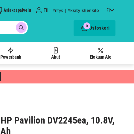
Yritys
|
Yksityishenkilö
Asiakaspalvelu
Tili
FI
0
Ostoskori
Powerbank
Akut
Elokuun Ale
HP Pavilion DV2245ea, 10.8V,
mAh