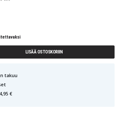
itettavaksi
LISÄÄ OSTOSKORIIN
n takuu
set
4,95 €