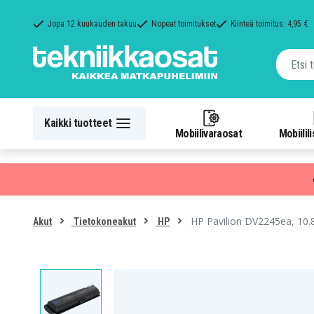
Jopa 12 kuukauden takuu
Nopeat toimitukset
Kiinteä toimitus: 4,95 €
Kaikki tuotteet
Mobiilivaraosat
Mobiilil
HP Pavilion DV2245ea, 10.8
Akut
Tietokoneakut
HP