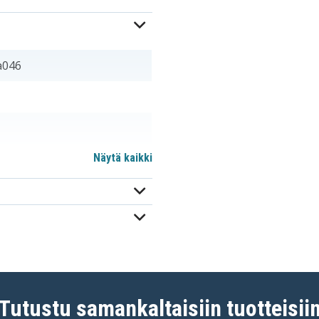
a046
Näytä kaikki
Tutustu samankaltaisiin tuotteisii