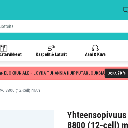
isätarvikkeet
Kaapelit & Laturit
Ääni & Kuva
🔥 ELOKUUN ALE – LÖYDÄ TUHANSIA HUIPPUTARJOUKSIA
70 %
JOPA
V, 8800 (12-cell) mAh
Yhteensopivuus 
8800 (12-cell) 