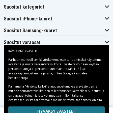
Presario A950ES
Presario A960EF
Presario A960EM
Suositut kategoriat
Compaq
Compaq
Compaq
Presario A961EM
Presario A961TU
Presario A962TU
Compaq
Compaq
Compaq
Suositut iPhone-kuoret
Presario A963TU
Presario A964TU
Presario A965TU
Compaq
Compaq
Compaq
Presario A966TU
Presario A975EM
Presario C700
Suositut Samsung-kuoret
Compaq
Compaq
Compaq
Presario C700EM
Presario C700ET
Presario C700LA
Compaq
Compaq
Compaq
Suositut varaosat
Presario C700T
Presario C700XX
Presario C701LA
Compaq
Compaq
Compaq
KÄYTÄMME EVÄSTEIT
Presario C701TU
Presario C701XX
Presario C702LA
Compaq
Compaq
Compaq
Parhaan mahdollisen käyttökokemuksen tarjoamiseksi käytämme
Presario C702TU
Presario C703LA
Presario C703TU
evästeitä
ja muita seurantatekniikoita. Evästeitä voidaan käyttää
Compaq
Compaq
Compaq
personoituun ja ei-personoituun mainontaan. Lue lisää
Presario C704TU
Presario C705LA
Presario C705TU
Maksuvaihtoehdot
evästekäytännöstämme ja siitä, miten
Google käsittelee
Compaq
Compaq
Compaq
henkilötietoja
.
Presario C706TU
Presario C707LA
Presario C707TU
Compaq
Compaq
Compaq
Toimitusvaihtoehdot
Presario C708LA
Presario C708TU
Presario C709LA
Painamalla ”Hyväksy kaikki” annat suostumuksesi evästeiden ja
muiden seurantatekniikoiden tallentamiseen laitteellesi. Suostumus
Compaq
Compaq
Compaq
Presario C709TU
Presario C710BR
Presario C710ED
on vapaaehtoinen ja sitä voi muuttaa milloin tahansa
Compaq
Compaq
Compaq
evästeasetuksista tai ottamalla meihin yhteyttä saadaksesi ohjeita.
Presario C710EE
Presario C710EF
Presario C710EL
Compaq
Compaq
Compaq
Copyright © 2026, Spares Nordic AB
HYVÄKSY EVÄSTEET
Presario C710EM
Presario C710EN
Presario C710TU