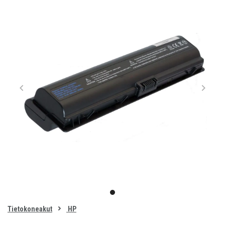
Item
1
item
of
0
Tietokoneakut
HP
1