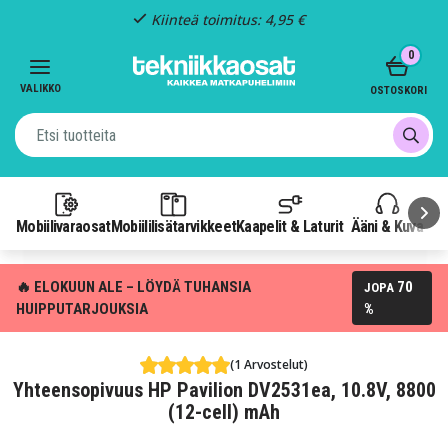
Kiinteä toimitus: 4,95 €
Item
0
3
of
VALIKKO
OSTOSKORI
3
Mobiilivaraosat
Mobiililisätarvikkeet
Kaapelit & Laturit
Ääni & Kuva
P
🔥 ELOKUUN ALE – LÖYDÄ TUHANSIA
70
JOPA
HUIPPUTARJOUKSIA
%
(1 Arvostelut)
Yhteensopivuus HP Pavilion DV2531ea, 10.8V, 8800
(12-cell) mAh