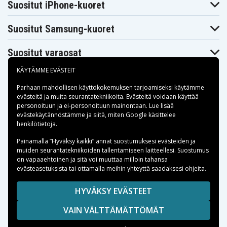
DV6133EA
DV6133TX
DV6133eu
Suositut iPhone-kuoret
HP Pavilion
HP Pavilion
HP Pavilion
DV6134EA
DV6134TX
DV6134eu
Suositut Samsung-kuoret
HP Pavilion
HP Pavilion
HP Pavilion
DV6135CA
DV6135EA
DV6135NR
HP Pavilion
HP Pavilion
HP Pavilion
Suositut varaosat
DV6135TX
DV6135eu
DV6136EA
HP Pavilion
HP Pavilion
HP Pavilion
DV6136TX
DV6136eu
DV6137EA
KÄYTÄMME EVÄSTEIT
HP Pavilion
HP Pavilion
HP Pavilion
DV6137TX
DV6137eu
DV6138EA
Parhaan mahdollisen käyttökokemuksen tarjoamiseksi käytämme
HP Pavilion
HP Pavilion
HP Pavilion
evästeitä
ja muita seurantatekniikoita. Evästeitä voidaan käyttää
DV6138TX
DV6138eu
DV6139EA
personoituun ja ei-personoituun mainontaan. Lue lisää
HP Pavilion
HP Pavilion
HP Pavilion
Maksuvaihtoehdot
evästekäytännöstämme ja siitä, miten
Google käsittelee
DV6139TX
DV6139eu
DV6139us
henkilötietoja
.
HP Pavilion
HP Pavilion
HP Pavilion
DV6140CA
DV6140EA
DV6140TX
Toimitusvaihtoehdot
Painamalla ”Hyväksy kaikki” annat suostumuksesi evästeiden ja
HP Pavilion
HP Pavilion
HP Pavilion
muiden seurantatekniikoiden tallentamiseen laitteellesi. Suostumus
DV6140eu
DV6140us
DV6141EA
on vapaaehtoinen ja sitä voi muuttaa milloin tahansa
HP Pavilion
HP Pavilion
HP Pavilion
evästeasetuksista tai ottamalla meihin yhteyttä saadaksesi ohjeita.
DV6141TX
DV6141eu
DV6142EA
HP Pavilion
HP Pavilion
HP Pavilion
DV6142TX
DV6142eu
DV6143EA
Copyright © 2026, Spares Nordic AB
HYVÄKSY EVÄSTEET
HP Pavilion
HP Pavilion
HP Pavilion
SIVULLA MAINITUT TAVARAMERKIT OVAT OMISTAJIENSA
DV6143TX
DV6144EA
DV6144TX
VAIN VÄLTTÄMÄTTÖMÄT
OMAISUUTTA.
HP Pavilion
HP Pavilion
HP Pavilion
DV6144eu
DV6145EA
DV6145TX