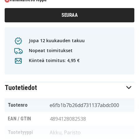
SEURAA
Jopa 12 kuukauden takuu
Nopeat toimitukset
Kiinteä toimitus: 4,95 €
Tuotetiedot
e6fb1b7b26dd731137abdc000
Tuotenro
4894128082538
EAN / GTIN
Akku, Paristo
Tuotetyyppi