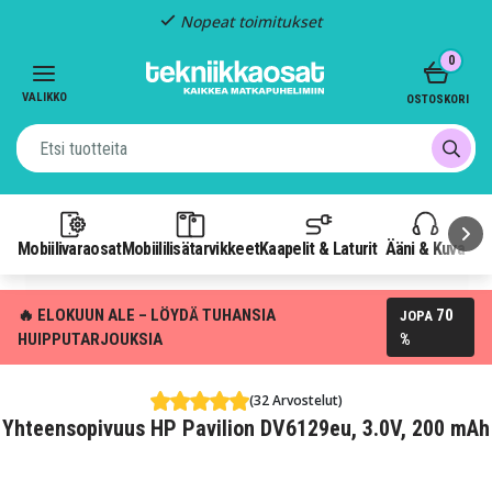
Nopeat toimitukset
Item
0
2
of
VALIKKO
OSTOSKORI
3
Mobiilivaraosat
Mobiililisätarvikkeet
Kaapelit & Laturit
Ääni & Kuva
P
🔥 ELOKUUN ALE – LÖYDÄ TUHANSIA
70
JOPA
HUIPPUTARJOUKSIA
%
(32 Arvostelut)
Yhteensopivuus HP Pavilion DV6129eu, 3.0V, 200 mAh