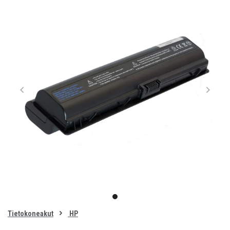
Item
1
item
of
0
Tietokoneakut
HP
1