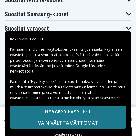
Suositut iPhone-kuoret
Compaq
Compaq
Compaq
Presario C711TU
Presario C712TU
Presario C713TU
Suositut Samsung-kuoret
Compaq
Compaq
Compaq
Presario C714NR
Presario C714TU
Presario C715TU
Compaq
Compaq
Compaq
Suositut varaosat
Presario C716TU
Presario C717NR
Presario C717TU
Compaq
Compaq
Compaq
Presario C718TU
Presario C719TU
Presario C720BR
KÄYTÄMME EVÄSTEIT
Compaq
Compaq
Compaq
Presario C720ES
Presario C721TU
Presario C722TU
Parhaan mahdollisen käyttökokemuksen tarjoamiseksi käytämme
Compaq
Compaq
Compaq
evästeitä
ja muita seurantatekniikoita. Evästeitä voidaan käyttää
Presario C725BR
Presario C727US
Presario C730BR
personoituun ja ei-personoituun mainontaan. Lue lisää
Compaq
Compaq
Compaq
Maksuvaihtoehdot
evästekäytännöstämme ja siitä, miten
Google käsittelee
Presario C730EE
Presario C730EL
Presario C732EF
henkilötietoja
.
Compaq
Compaq
Compaq
Presario C732EM
Presario C732ES
Presario C732TU
Toimitusvaihtoehdot
Painamalla ”Hyväksy kaikki” annat suostumuksesi evästeiden ja
Compaq
Compaq
Compaq
muiden seurantatekniikoiden tallentamiseen laitteellesi. Suostumus
Presario C735ED
Presario C737BR
Presario C737TU
on vapaaehtoinen ja sitä voi muuttaa milloin tahansa
Compaq
Compaq
Compaq
evästeasetuksista tai ottamalla meihin yhteyttä saadaksesi ohjeita.
Presario C740EE
Presario C742EA
Presario C742EM
Compaq
Compaq
Compaq
Presario C742ES
Presario C745EL
Presario C750EF
Copyright © 2026, Spares Nordic AB
HYVÄKSY EVÄSTEET
Compaq
Compaq
Compaq
SIVULLA MAINITUT TAVARAMERKIT OVAT OMISTAJIENSA
63,99 €
Presario C750EL
Presario C750EM
Presario C755ES
HP Pavilion DV6151EU, 10.8V, 8800 (12-cell) mAh
VAIN VÄLTTÄMÄTTÖMÄT
OMAISUUTTA.
Compaq
Compaq
Compaq
Presario C756ES
Presario C757EA
Presario C757EM
Compaq
Compaq
Compaq
LISÄÄ OSTOSKORIIN
Evästeasetukset