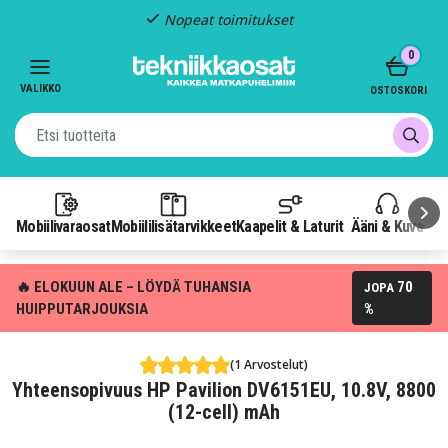
Nopeat toimitukset
Item
0
2
of
VALIKKO
OSTOSKORI
3
Mobiilivaraosat
Mobiililisätarvikkeet
Kaapelit & Laturit
Ääni & Kuva
P
🔥 ELOKUUN ALE – LÖYDÄ TUHANSIA
70
JOPA
HUIPPUTARJOUKSIA
%
(1 Arvostelut)
Yhteensopivuus HP Pavilion DV6151EU, 10.8V, 8800
(12-cell) mAh