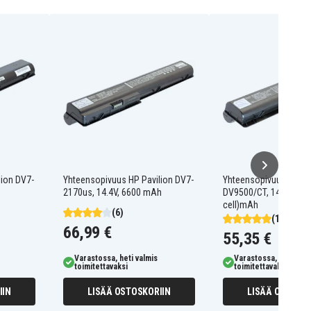
lion DV7-
Yhteensopivuus HP Pavilion DV7-
Yhteensopivuus HP Pa
h
2170us, 14.4V, 6600 mAh
DV9500/CT, 14,4V, 660
cell)mAh
(6)
(1)
66,99 €
55,35 €
Varastossa, heti valmis
Varastossa, heti valm
toimitettavaksi
toimitettavaksi
IIN
LISÄÄ OSTOSKORIIN
LISÄÄ OSTOSKO