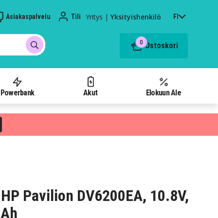
Yritys
|
Yksityishenkilö
Asiakaspalvelu
Tili
FI
0
Ostoskori
Powerbank
Akut
Elokuun Ale
HP Pavilion DV6200EA, 10.8V,
mAh