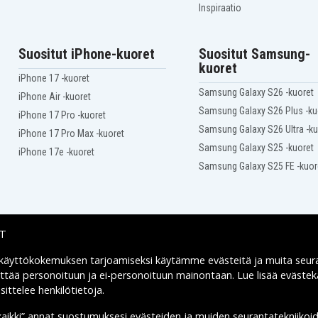
F
Compaq Presario F700EM
Inspiraatio
E
Compaq Presario F710EF
NR
Compaq Presario F715EF
EO
Compaq Presario F722CA
Suositut iPhone-kuoret
Suositut Samsung-
EM
Compaq Presario F730US
kuoret
AU
Compaq Presario F732NR
iPhone 17 -kuoret
AU
Compaq Presario F735AU
Samsung Galaxy S26 -kuoret
Compaq Presario
iPhone Air -kuoret
AU
F739WM
Samsung Galaxy S26 Plus -ku
iPhone 17 Pro -kuoret
0T
Compaq Presario V3000Z
Samsung Galaxy S26 Ultra -ku
Compaq Presario
iPhone 17 Pro Max -kuoret
V3001XX
Samsung Galaxy S25 -kuoret
iPhone 17e -kuoret
Compaq Presario
V3002XX
Samsung Galaxy S25 FE -kuor
Compaq Presario
V3003XX
Compaq Presario
V3004XX
Compaq Presario
IT
V3006AU
Compaq Presario
 käyttökokemuksen tarjoamiseksi käytämme
evästeitä
ja muita seur
V3007TU
Toimitusvaihtoehdot
Compaq Presario
yttää personoituun ja ei-personoituun mainontaan. Lue lisää eväst
V3009AU
ittelee henkilötietoja
.
Compaq Presario
V3010CA
kaikki” annat suostumuksesi evästeiden ja muiden seurantatekniikoi