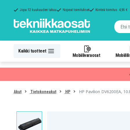
Jopa 12 kuukauden takuu
Nopeat toimitukset
Kiinteä toimitus: 4,95 €
Kaikki tuotteet
Mobiilivaraosat
Mobiilil
HP Pavilion DV6200EA, 10.8
Akut
Tietokoneakut
HP