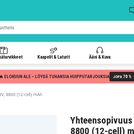
isätarvikkeet
Kaapelit & Laturit
Ääni & Kuva
🔥 ELOKUUN ALE – LÖYDÄ TUHANSIA HUIPPUTARJOUKSIA
70 %
JOPA
V, 8800 (12-cell) mAh
Yhteensopivuus 
8800 (12-cell) 