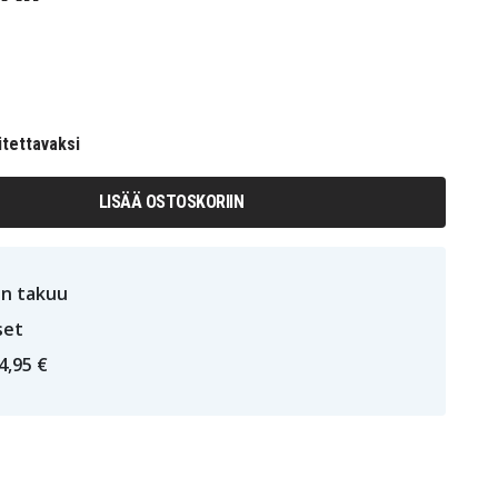
itettavaksi
LISÄÄ OSTOSKORIIN
n takuu
set
4,95 €