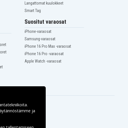
Langattomat kuulokkeet
Smart Tag
Suositut varaosat
iPhone-varaosat
Samsung-varaosat
oret
iPhone 16 Pro Max -varaosat
oret
iPhone 16 Pro -varaosat
Apple Watch -varaosat
et
antatekniikoita.
ekäytännöstämme ja
den tallentamiseen