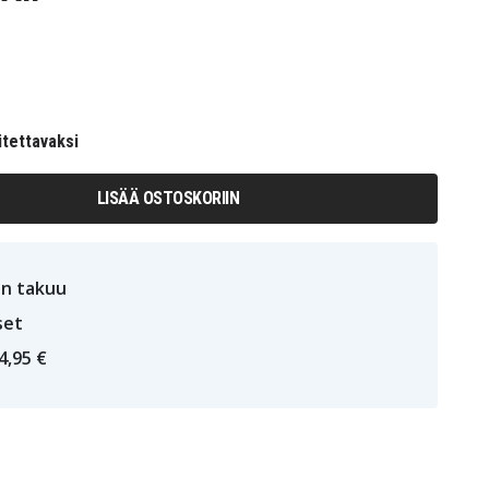
itettavaksi
LISÄÄ OSTOSKORIIN
n takuu
set
4,95 €