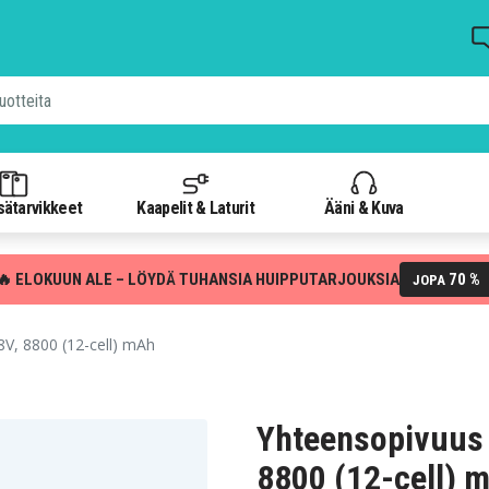
isätarvikkeet
Kaapelit & Laturit
Ääni & Kuva
🔥 ELOKUUN ALE – LÖYDÄ TUHANSIA HUIPPUTARJOUKSIA
70 %
JOPA
V, 8800 (12-cell) mAh
Yhteensopivuus 
8800 (12-cell) 