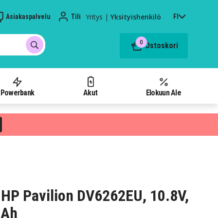
Yritys
|
Yksityishenkilö
Asiakaspalvelu
Tili
FI
0
Ostoskori
Powerbank
Akut
Elokuun Ale
HP Pavilion DV6262EU, 10.8V,
mAh