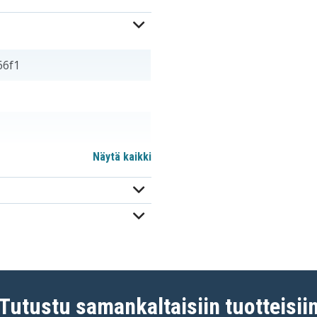
66f1
Näytä kaikki
Tutustu samankaltaisiin tuotteisii