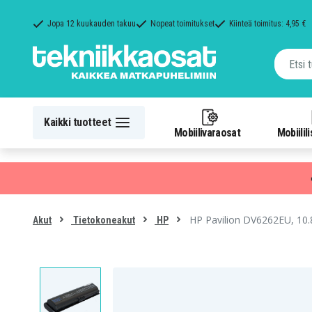
Jopa 12 kuukauden takuu
Nopeat toimitukset
Kiinteä toimitus: 4,95 €
Kaikki tuotteet
Mobiilivaraosat
Mobiilil
HP Pavilion DV6262EU, 10.8
Akut
Tietokoneakut
HP