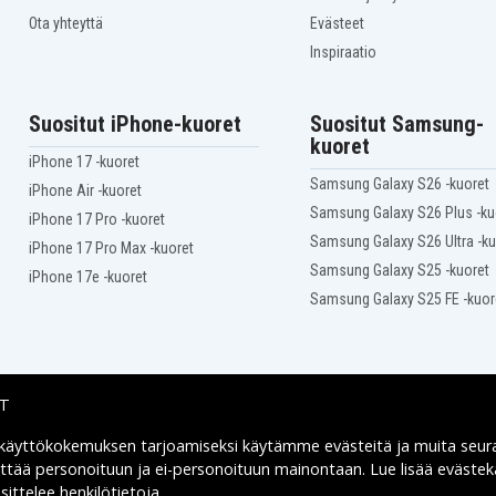
EA
Compaq Presario F560EM
AU
Compaq Presario F575AU
Ota yhteyttä
Evästeet
F
Compaq Presario F700EM
Inspiraatio
E
Compaq Presario F710EF
NR
Compaq Presario F715EF
EO
Compaq Presario F722CA
Suositut iPhone-kuoret
Suositut Samsung-
EM
Compaq Presario F730US
kuoret
AU
Compaq Presario F732NR
iPhone 17 -kuoret
AU
Compaq Presario F735AU
Samsung Galaxy S26 -kuoret
Compaq Presario
iPhone Air -kuoret
AU
F739WM
Samsung Galaxy S26 Plus -ku
iPhone 17 Pro -kuoret
0T
Compaq Presario V3000Z
Samsung Galaxy S26 Ultra -ku
Compaq Presario
iPhone 17 Pro Max -kuoret
V3001XX
Samsung Galaxy S25 -kuoret
iPhone 17e -kuoret
Compaq Presario
V3002XX
Samsung Galaxy S25 FE -kuor
Compaq Presario
V3003XX
Compaq Presario
V3004XX
Compaq Presario
IT
V3006AU
Compaq Presario
 käyttökokemuksen tarjoamiseksi käytämme
evästeitä
ja muita seur
V3007TU
Toimitusvaihtoehdot
Compaq Presario
yttää personoituun ja ei-personoituun mainontaan. Lue lisää eväst
V3009AU
ittelee henkilötietoja
.