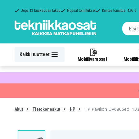
Jopa 12 kuukauden takuu
Nopeat toimitukset
Kiinteä toimitus: 4,95 €
Kaikki tuotteet
Mobiilivaraosat
Mobiilil
HP Pavilion DV6805eo, 10.8
Akut
Tietokoneakut
HP