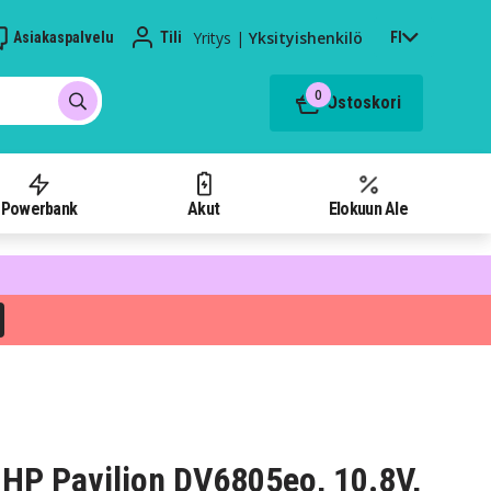
Yritys
|
Yksityishenkilö
Asiakaspalvelu
Tili
FI
0
Ostoskori
Powerbank
Akut
Elokuun Ale
HP Pavilion DV6805eo, 10.8V,