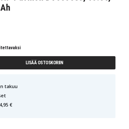
mAh
itettavaksi
LISÄÄ OSTOSKORIIN
n takuu
set
4,95 €