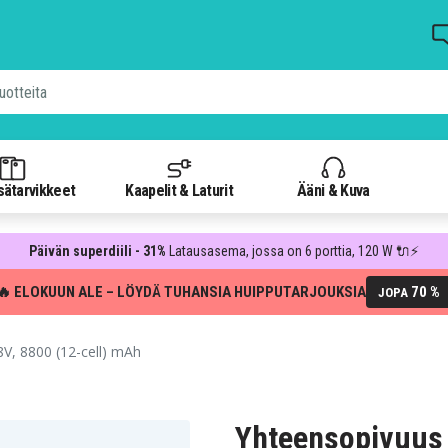
isätarvikkeet
Kaapelit & Laturit
Ääni & Kuva
Päivän superdiili - 31%
Latausasema, jossa on 6 porttia, 120 W 🔌⚡
🔥 ELOKUUN ALE – LÖYDÄ TUHANSIA HUIPPUTARJOUKSIA
70 %
JOPA
V, 8800 (12-cell) mAh
Yhteensopivuus 