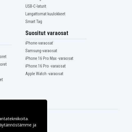
USB-C-laturit
Langattomat kuulokkeet
Smart Tag
Suositut varaosat
iPhone-varaosat
Samsung-varaosat
oret
iPhone 16 Pro Max -varaosat
oret
iPhone 16 Pro -varaosat
Apple Watch -varaosat
et
antatekniikoita.
ekäytännöstämme ja