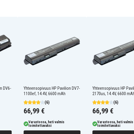
411462-321
411463-141
411464-141
432306-001
436281-241
436281-422
441243-241
441611-001
451864-001
454931-001
460143-001
462853-001
BL-5514L
DV2000Z
on DV6-
Yhteensopivuus HP Pavilion DV7-
Yhteensopivuus HP Pavi
ER-L650X
1100ef, 14.4V, 6600 mAh
2170us, 14.4V, 6600 mA
EX940AA
HP-DV2000H
(6)
(6)
HSTNN-DB31
66,99 €
66,99 €
ED
Compaq Presario A900EO
HSTNN-IB31
ET
Compaq Presario A901TU
HSTNN-IB42
Varastossa, heti valmis
Varastossa, heti valmis
TU
Compaq Presario A904TU
HSTNN-LB42
toimitettavaksi
toimitettavaksi
TU
Compaq Presario A907TU
HSTNN-Q21C