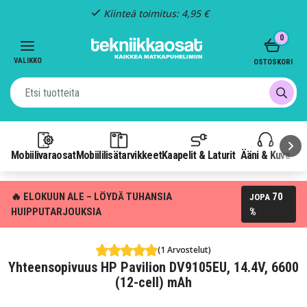
Kiinteä toimitus: 4,95 €
Item
0
3
of
VALIKKO
OSTOSKORI
3
Mobiilivaraosat
Mobiililisätarvikkeet
Kaapelit & Laturit
Ääni & Kuva
P
🔥 ELOKUUN ALE – LÖYDÄ TUHANSIA
70
JOPA
HUIPPUTARJOUKSIA
%
(1 Arvostelut)
Yhteensopivuus HP Pavilion DV9105EU, 14.4V, 6600
(12-cell) mAh