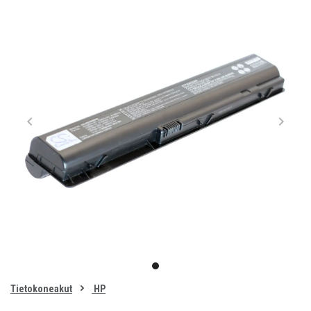
Item
1
item
of
0
Tietokoneakut
HP
1