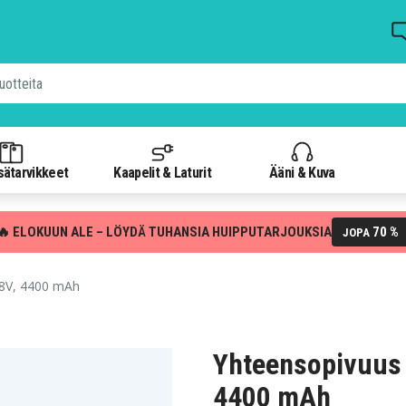
isätarvikkeet
Kaapelit & Laturit
Ääni & Kuva
🔥 ELOKUUN ALE – LÖYDÄ TUHANSIA HUIPPUTARJOUKSIA
70 %
JOPA
.8V, 4400 mAh
Yhteensopivuus 
4400 mAh