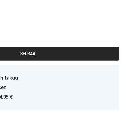
SEURAA
n takuu
set
4,95 €