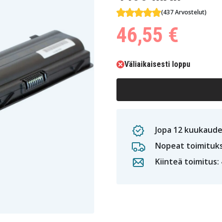
(437 Arvostelut)
46,55 €
Väliaikaisesti loppu
Jopa 12 kuukaude
Nopeat toimituk
Kiinteä toimitus: 