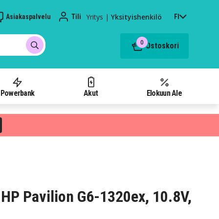
Yritys
|
Yksityishenkilö
Asiakaspalvelu
Tili
FI
0
Ostoskori
Powerbank
Akut
Elokuun Ale
HP Pavilion G6-1320ex, 10.8V,