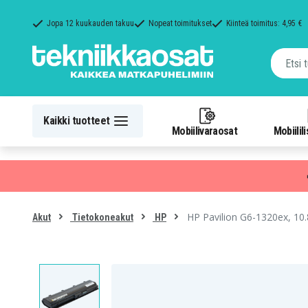
Jopa 12 kuukauden takuu
Nopeat toimitukset
Kiinteä toimitus: 4,95 €
Kaikki tuotteet
Mobiilivaraosat
Mobiilil
HP Pavilion G6-1320ex, 10
Akut
Tietokoneakut
HP