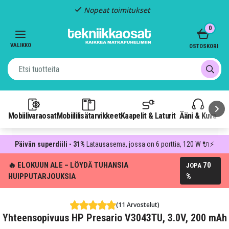
Nopeat toimitukset
Item
0
2
of
VALIKKO
OSTOSKORI
3
Mobiilivaraosat
Mobiililisätarvikkeet
Kaapelit & Laturit
Ääni & Kuva
P
Päivän superdiili - 31%
Latausasema, jossa on 6 porttia, 120 W 🔌⚡
🔥 ELOKUUN ALE – LÖYDÄ TUHANSIA
70
JOPA
HUIPPUTARJOUKSIA
%
(11 Arvostelut)
Yhteensopivuus HP Presario V3043TU, 3.0V, 200 mAh