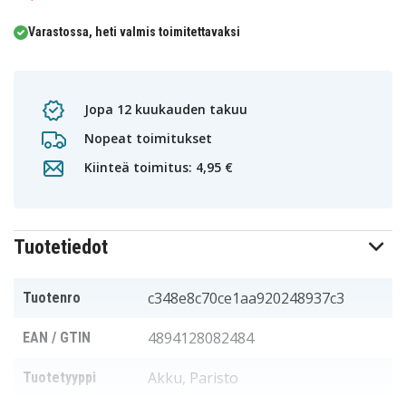
Varastossa, heti valmis toimitettavaksi
Jopa 12 kuukauden takuu
Nopeat toimitukset
Kiinteä toimitus: 4,95 €
Tuotetiedot
c348e8c70ce1aa920248937c3
Tuotenro
4894128082484
EAN / GTIN
Akku, Paristo
Tuotetyyppi