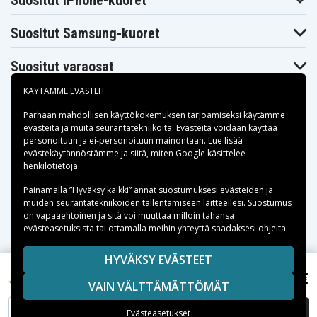
Suositut iPhone-kuoret
HP Pavilion
HP Pavilion
HP Pavilion
DV2124TX
DV2125EA
DV2125LA
Suositut Samsung-kuoret
HP Pavilion
HP Pavilion
HP Pavilion
DV2125NR
DV2125TX
DV2126EA
HP Pavilion
HP Pavilion
HP Pavilion
Suositut varaosat
DV2126TU
DV2126TX
DV2127TX
HP Pavilion
HP Pavilion
HP Pavilion
KÄYTÄMME EVÄSTEIT
DV2128TX
DV2129EA
DV2129US
HP Pavilion
HP Pavilion
HP Pavilion
DV2130EA
DV2130LA
DV2130TX
Parhaan mahdollisen käyttökokemuksen tarjoamiseksi käytämme
evästeitä
HP Pavilion
ja muita seurantatekniikoita. Evästeitä voidaan käyttää
HP Pavilion
HP Pavilion
DV2130US
DV2131EA
DV2131TX
personoituun ja ei-personoituun mainontaan. Lue lisää
Maksuvaihtoehdot
HP Pavilion
HP Pavilion
HP Pavilion
evästekäytännöstämme ja siitä, miten
Google käsittelee
DV2132EA
DV2132TX
DV2133EA
henkilötietoja
.
HP Pavilion
HP Pavilion
HP Pavilion
DV2133TX
DV2134EA
DV2134TX
Toimitusvaihtoehdot
Painamalla ”Hyväksy kaikki” annat suostumuksesi evästeiden ja
HP Pavilion
HP Pavilion
HP Pavilion
muiden seurantatekniikoiden tallentamiseen laitteellesi. Suostumus
DV2134US
DV2135BR
DV2135LA
on vapaaehtoinen ja sitä voi muuttaa milloin tahansa
HP Pavilion
HP Pavilion
HP Pavilion
evästeasetuksista tai ottamalla meihin yhteyttä saadaksesi ohjeita.
DV2137TX
DV2138TX
DV2138XX
HP Pavilion
HP Pavilion
HP Pavilion
DV2139TX
DV2140LA
DV2140TX
Copyright © 2026, Spares Nordic AB
HYVÄKSY EVÄSTEET
HP Pavilion
HP Pavilion
HP Pavilion
SIVULLA MAINITUT TAVARAMERKIT OVAT OMISTAJIENSA
5,19 €
DV2141TX
DV2144TX
DV2145BR
HP Presario V3043TU, 3.0V, 200 mAh
VAIN VÄLTTÄMÄTTÖMÄT
OMAISUUTTA.
HP Pavilion
HP Pavilion
HP Pavilion
DV2145TX
DV2146TX
DV2147EA
LISÄÄ OSTOSKORIIN
Evästeasetukset
HP Pavilion
HP Pavilion
HP Pavilion