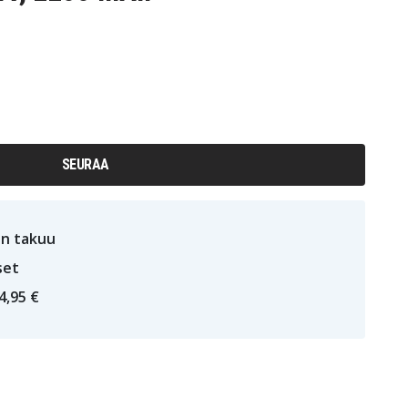
SEURAA
n takuu
set
4,95 €