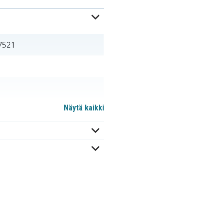
7521
Näytä kaikki
m