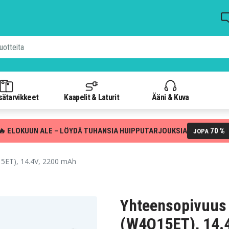
isätarvikkeet
Kaapelit & Laturit
Ääni & Kuva
🔥 ELOKUUN ALE – LÖYDÄ TUHANSIA HUIPPUTARJOUKSIA
70 %
JOPA
ET), 14.4V, 2200 mAh
Yhteensopivuus
(W4Q15ET), 14.