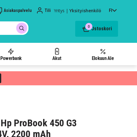
Yritys
|
Yksityishenkilö
Asiakaspalvelu
Tili
FI
0
Ostoskori
Powerbank
Akut
Elokuun Ale
 Hp ProBook 450 G3
4V, 2200 mAh