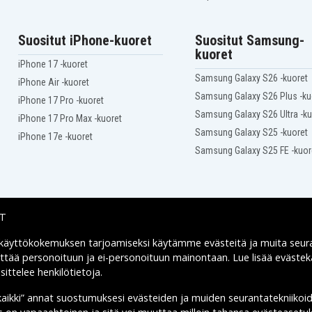
Suositut iPhone-kuoret
Suositut Samsung-
kuoret
iPhone 17 -kuoret
Samsung Galaxy S26 -kuoret
iPhone Air -kuoret
Samsung Galaxy S26 Plus -ku
iPhone 17 Pro -kuoret
Samsung Galaxy S26 Ultra -ku
iPhone 17 Pro Max -kuoret
Samsung Galaxy S25 -kuoret
iPhone 17e -kuoret
Samsung Galaxy S25 FE -kuor
IT
 käyttökokemuksen tarjoamiseksi käytämme
evästeitä
ja muita seur
Toimitusvaihtoehdot
yttää personoituun ja ei-personoituun mainontaan. Lue lisää eväst
ittelee henkilötietoja
.
kaikki” annat suostumuksesi evästeiden ja muiden seurantatekniikoi