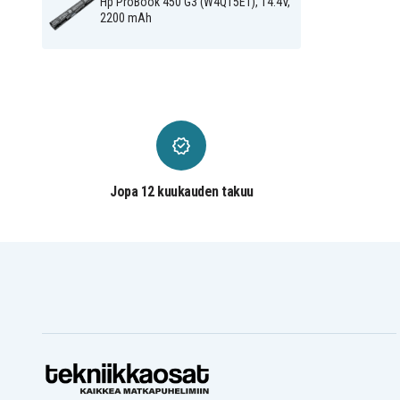
Hp ProBook 450 G3 (W4Q15ET), 14.4V,
2200 mAh
Jopa 12 kuukauden takuu