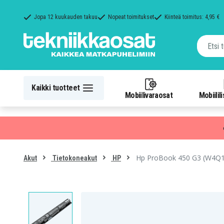
Jopa 12 kuukauden takuu
Nopeat toimitukset
Kiinteä toimitus: 4,95 €
Kaikki tuotteet
Mobiilivaraosat
Mobiilil
Hp ProBook 450 G3 (W4Q15
Akut
Tietokoneakut
HP