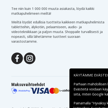
Tee niin kuin 1 000 000 muuta asiakasta, löydä kaikki
matkapuhelimeen meiltä!
Meiltä löydät edullisia tuotteita kaikkeen matkapuhelimista
tabletteihin, älykotiin, pelaamiseen, audio- ja
videotekniikkaan ja paljon muuta. Shoppaile turvallisesti ja
nopeasti, sillä lähetämme tuotteet suoraan
varastostamme.
KÄYTÄMME EVÄSTE
Parhaan mahdollisen
Maksuvaihtoehdot
Evästeitä voidaan kä
siitä, miten
Google käs
Painamalla ”Hyväksy 