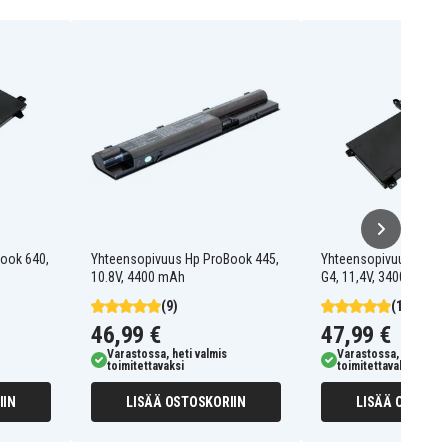
ook 640,
Yhteensopivuus Hp ProBook 445,
Yhteensopivuus Hp P
10.8V, 4400 mAh
G4, 11,4V, 3400mAh
(9)
(17)
46,99 €
47,99 €
Varastossa, heti valmis
Varastossa, heti valm
toimitettavaksi
toimitettavaksi
IIN
LISÄÄ OSTOSKORIIN
LISÄÄ OSTOSKO