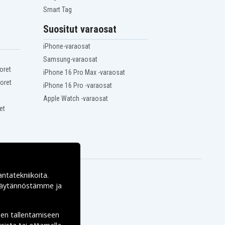
Smart Tag
Suositut varaosat
iPhone-varaosat
Samsung-varaosat
oret
iPhone 16 Pro Max -varaosat
oret
iPhone 16 Pro -varaosat
Apple Watch -varaosat
et
antatekniikoita.
ekäytännöstämme ja
den tallentamiseen