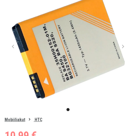
Item
1
item
of
0
Mobiiliakut
HTC
1
10,99 €