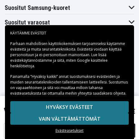
Suositut Samsung-kuoret
Suositut varaosat
KÄYTÄMME EVÄSTEIT
Parhaan mahdollisen käyttökokemuksen tarjoamiseksi käytämme
evästeitä
ja muita seurantatekniikoita. Evästeitä voidaan käyttää
personoituun ja ei-personoituun mainontaan. Lue lisää
Maksuvaihtoehdot
evästekäytännöstämme ja siitä, miten
Google käsittelee
henkilötietoja
.
Toimitusvaihtoehdot
Painamalla ”Hyväksy kaikki” annat suostumuksesi evästeiden ja
muiden seurantatekniikoiden tallentamiseen laitteellesi. Suostumus
on vapaaehtoinen ja sitä voi muuttaa milloin tahansa
evästeasetuksista tai ottamalla meihin yhteyttä saadaksesi ohjeita.
Copyright © 2026, Spares Nordic AB
HYVÄKSY EVÄSTEET
10,99 €
HTC EVO Design, 3.7V, 1500 mAh
SIVULLA MAINITUT TAVARAMERKIT OVAT OMISTAJIENSA
VAIN VÄLTTÄMÄTTÖMÄT
OMAISUUTTA.
LISÄÄ OSTOSKORIIN
Evästeasetukset