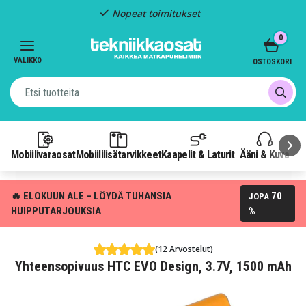
Nopeat toimitukset
Item
0
2
of
VALIKKO
OSTOSKORI
3
Mobiilivaraosat
Mobiililisätarvikkeet
Kaapelit & Laturit
Ääni & Kuva
P
🔥 ELOKUUN ALE – LÖYDÄ TUHANSIA
70
JOPA
HUIPPUTARJOUKSIA
%
(12 Arvostelut)
Yhteensopivuus HTC EVO Design, 3.7V, 1500 mAh