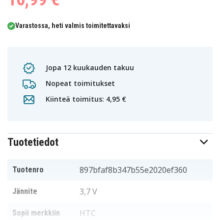
Varastossa, heti valmis toimitettavaksi
Jopa 12 kuukauden takuu
Nopeat toimitukset
Kiinteä toimitus: 4,95 €
Tuotetiedot
897bfaf8b347b55e2020ef360
Tuotenro
3,7 V
Jännite
HTC
Sopii merkkiin